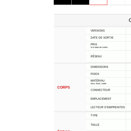
C
VERSIONS
DATE DE SORTIE
PRIX
à la date de sortie
RÉSEAU
DIMENSIONS
POIDS
MATÉRIAU
face, fond, cadre
CORPS
CONNECTEUR
EMPLACEMENT
LECTEUR D'EMPREINTES
TYPE
TAILLE