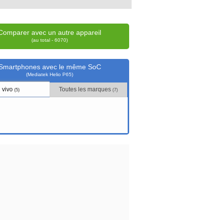
Comparer avec un autre appareil
(au total - 6070)
Smartphones avec le même SoC
(Mediatek Helio P65)
vivo
Toutes les marques
(5)
(7)