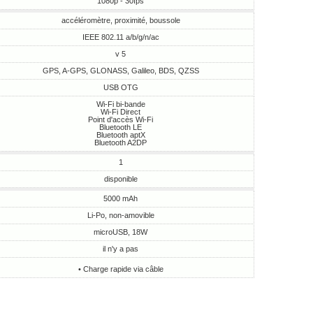
1080p - 30fps
accéléromètre, proximité, boussole
IEEE 802.11 a/b/g/n/ac
v 5
GPS, A-GPS, GLONASS, Galileo, BDS, QZSS
USB OTG
Wi-Fi bi-bande
Wi-Fi Direct
Point d'accès Wi-Fi
Bluetooth LE
Bluetooth aptX
Bluetooth A2DP
1
disponible
5000 mAh
Li-Po, non-amovible
microUSB, 18W
il n'y a pas
• Charge rapide via câble