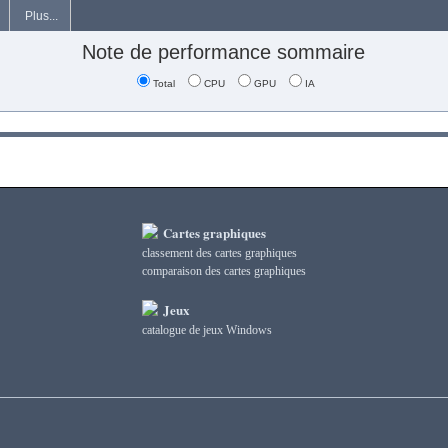
Plus...
Note de performance sommaire
Total
CPU
GPU
IA
Cartes graphiques
classement des cartes graphiques
сomparaison des cartes graphiques
Jeux
catalogue de jeux Windows