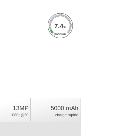
7.4
%
position
13MP
5000 mAh
1080p@30
charge rapide