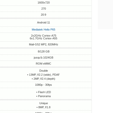
1600x720
270
20:9
Android 11
Mediatek Helio P65
2x2GHz Cortex-A75
6x1.7GHz Cortex-A55
Mali-G52 MP2, 820MHz
8/128 GB
jusqu'à 1024GB
ROM eMMC
Double
• 13MP, f/2.2 (wide), PDAF
• 2MP, f/2.4 (depth)
1080p - 30fps
• Flash LED
• Panorama
Unique
• 8MP, f/1.8