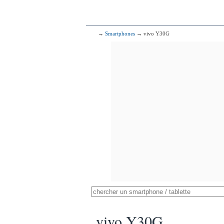
→
Smartphones
→ vivo Y30G
vivo Y30G