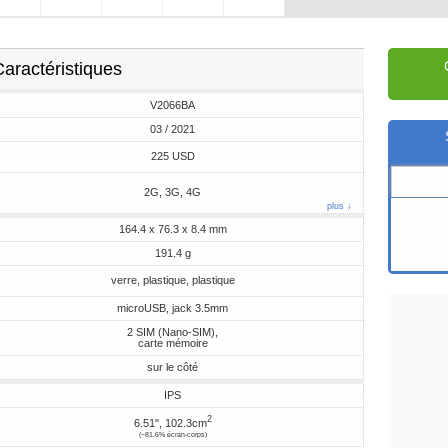
aractéristiques
V2066BA
03 / 2021
225 USD
2G, 3G, 4G
plus ↓
164.4 x 76.3 x 8.4 mm
191.4 g
verre, plastique, plastique
microUSB, jack 3.5mm
2 SIM (Nano-SIM),
carte mémoire
sur le côté
IPS
2
6.51", 102.3cm
(~81.6% écran-corps)