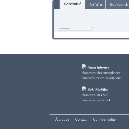
Généralisé
AnTuTu
Geekbench
Smartphones
classement des smartphones
сomparaison des smartphone
SoC Mobiles
classement des SoC
сomparaison des SoC
À propos
Contact
Confidentialité