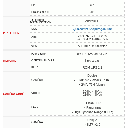
401
PPI
20:9
PROPORTION
SYSTÈME
Android 11
D'EXPLOITATION
Qualcomm Snapdragon 480
SOC
PLATEFORME
2x2GHz Cortex-A76
CPU
6x1.8GHz Cortex-A55
Adreno 619, 950MHz
GPU
6/64, 4/128, 8/128 GB
RAM / ROM
il n'y a pas
CARTE MÉMOIRE
MÉMOIRE
ROM UFS 2.1
PLUS
Double
• 13MP, f/2.2 (wide), PDAF
CAMÉRA
• 2MP, f/2.4 (depth)
1080p - 30fps
VIDÉO
CAMÉRA ARRIÈRE
2160p - 30fps
• Flash LED
PLUS
• Panorama
• High Dynamic Range (HDR)
Unique
CAMÉRA
• 8MP, f/2.0