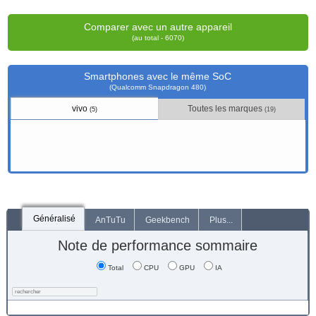
Comparer avec un autre appareil
(au total - 6070)
Smartphones avec le même SoC
(Qualcomm Snapdragon 480)
vivo
Toutes les marques
(5)
(19)
Généralisé
AnTuTu
Geekbench
Plus...
Note de performance sommaire
Total
CPU
GPU
IA