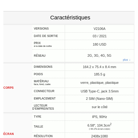
Caractéristiques
V2106A
VERSIONS
03 / 2021
DATE DE SORTIE
PRIX
180 USD
à la date de sortie
2G, 3G, 4G, 5G
RÉSEAU
plus ↓
164.2 x 75.4 x 8.4 mm
DIMENSIONS
185.5 g
POIDS
MATÉRIAU
verre, plastique, plastique
face, fond, cadre
CORPS
USB Type-C, jack 3.5mm
CONNECTEUR
2 SIM (Nano-SIM)
EMPLACEMENT
LECTEUR
sur le côté
D'EMPREINTES
IPS, 90Hz
TYPE
2
6.58", 104.3cm
TAILLE
(~84.2% écran-corps)
ÉCRAN
2408x1080
RÉSOLUTION