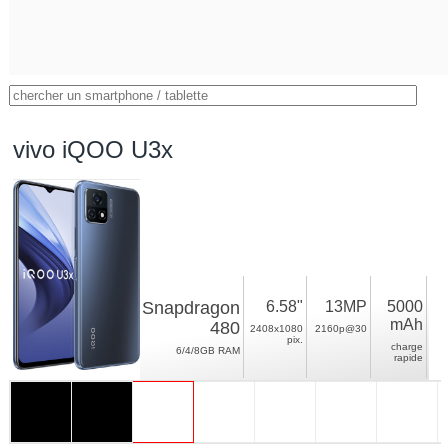
vivo iQOO U3x
Snapdragon
6.58"
13MP
5000
mAh
480
2408x1080
2160p@30
pix.
charge
6/4/8GB RAM
rapide