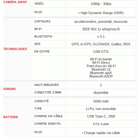
CAMÉRA AVANT
1080p - 30fps
VIDÉO
PLUS
• High Dynamic Range (HDR)
accéléromètre, proximité, boussole
CAPTEURS
IEEE 802.11 a/b/g/n/ac/6
WI-FI
v 5.1
BLUETOOTH
GPS, A-GPS, GLONASS, Galileo, BDS
GPS
TECHNOLOGIES
USB OTG
EN OUTRE
Wi-Fi bi-bande
Wi-Fi Direct
Point d'accès Wi-Fi
Bluetooth LE
Bluetooth aptX
Bluetooth A2DP
1
HAUT-PARLEURS
SONORE
disponible
CONECTOR 3,5MM
5000 mAh
CAPACITÉ
Li-Po, non-amovible
TYPE
USB Type-C, 18W
CHARGE VIA CÂBLE
BATTERIE
il n'y a pas
CHARGE SANS FIL
PLUS
• Charge rapide via câble