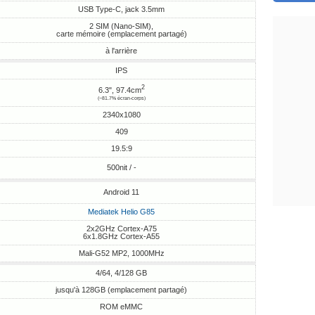
USB Type-C, jack 3.5mm
2 SIM (Nano-SIM),
carte mémoire (emplacement partagé)
à l'arrière
IPS
2
6.3", 97.4cm
(~81.7% écran-corps)
2340x1080
409
19.5:9
500nit / -
Android 11
Mediatek Helio G85
2x2GHz Cortex-A75
6x1.8GHz Cortex-A55
Mali-G52 MP2, 1000MHz
4/64, 4/128 GB
jusqu'à 128GB (emplacement partagé)
ROM eMMC