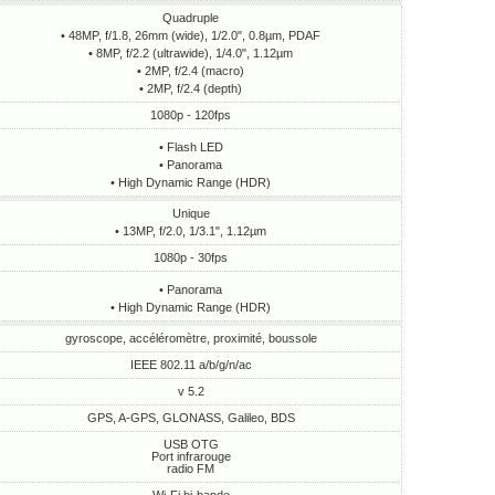
Quadruple
• 48MP, f/1.8, 26mm (wide), 1/2.0", 0.8µm, PDAF
• 8MP, f/2.2 (ultrawide), 1/4.0", 1.12µm
• 2MP, f/2.4 (macro)
• 2MP, f/2.4 (depth)
1080p - 120fps
• Flash LED
• Panorama
• High Dynamic Range (HDR)
Unique
• 13MP, f/2.0, 1/3.1", 1.12µm
1080p - 30fps
• Panorama
• High Dynamic Range (HDR)
gyroscope, accéléromètre, proximité, boussole
IEEE 802.11 a/b/g/n/ac
v 5.2
GPS, A-GPS, GLONASS, Galileo, BDS
USB OTG
Port infrarouge
radio FM