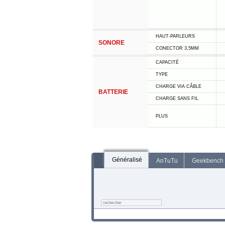
HAUT-PARLEURS
SONORE
CONECTOR 3,5MM
CAPACITÉ
TYPE
CHARGE VIA CÂBLE
BATTERIE
CHARGE SANS FIL
PLUS
Généralisé
AnTuTu
Geekbench