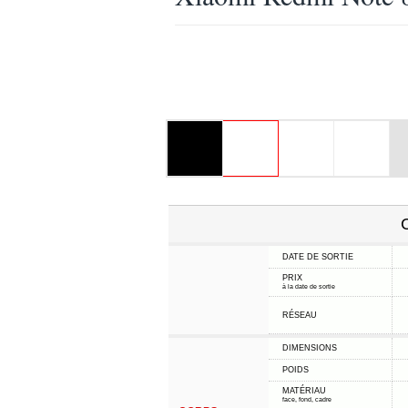
C
DATE DE SORTIE
PRIX
à la date de sortie
RÉSEAU
DIMENSIONS
POIDS
MATÉRIAU
face, fond, cadre