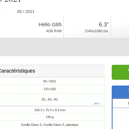
05 / 2021
190g, épaisseur 8.4mm
6.3"
Helio G85
Android 11
4GB RAM
2340x1080 pix.
64/128GB ROM
aractéristiques
05 / 2021
133 USD
2G, 3G, 4G
plus ↓
158.3 x 75.3 x 8.4 mm
190 g
Gorilla Glass 5, Gorilla Glass 5, plastique