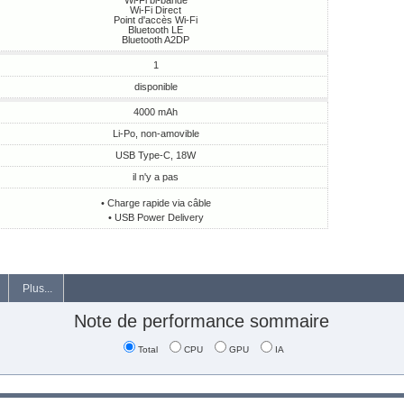
Wi-Fi bi-bande
Wi-Fi Direct
Point d'accès Wi-Fi
Bluetooth LE
Bluetooth A2DP
1
disponible
4000 mAh
Li-Po, non-amovible
USB Type-C, 18W
il n'y a pas
• Charge rapide via câble
• USB Power Delivery
Plus...
Note de performance sommaire
Total
CPU
GPU
IA