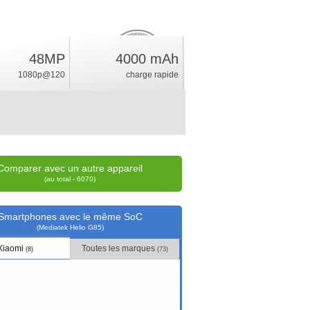
48MP
4000 mAh
7.6
%
1080p@120
charge rapide
position
Comparer avec un autre appareil
(au total - 6070)
Smartphones avec le même SoC
(Mediatek Helio G85)
Xiaomi
Toutes les marques
(8)
(73)