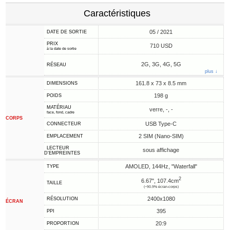
Caractéristiques
05 / 2021
DATE DE SORTIE
PRIX
710 USD
à la date de sortie
2G, 3G, 4G, 5G
RÉSEAU
plus ↓
161.8 x 73 x 8.5 mm
DIMENSIONS
198 g
POIDS
MATÉRIAU
verre, -, -
face, fond, cadre
CORPS
USB Type-C
CONNECTEUR
2 SIM (Nano-SIM)
EMPLACEMENT
LECTEUR
sous affichage
D'EMPREINTES
AMOLED, 144Hz, "Waterfall"
TYPE
2
6.67", 107.4cm
TAILLE
(~90.9% écran-corps)
2400x1080
RÉSOLUTION
ÉCRAN
395
PPI
20:9
PROPORTION