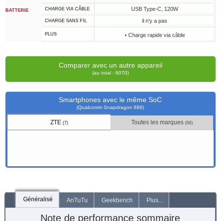
USB Type-C, 120W
CHARGE VIA CÂBLE
BATTERIE
il n'y a pas
CHARGE SANS FIL
PLUS
• Charge rapide via câble
Comparer avec un autre appareil
(au total - 6070)
Smartphones avec le même SoC
(Qualcomm Snapdragon 888)
ZTE
Toutes les marques
(7)
(66)
Généralisé
AnTuTu
Geekbench
Plus...
Note de performance sommaire