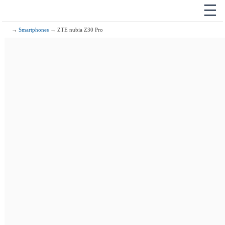
☰
→
Smartphones
→ ZTE nubia Z30 Pro