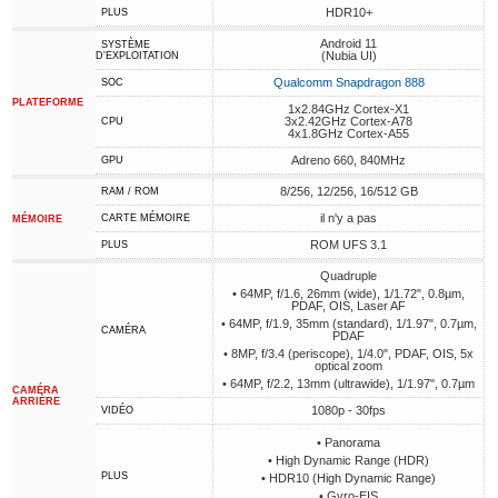
HDR10+
PLUS
Android 11
SYSTÈME
(Nubia UI)
D'EXPLOITATION
Qualcomm Snapdragon 888
SOC
PLATEFORME
1x2.84GHz Cortex-X1
3x2.42GHz Cortex-A78
CPU
4x1.8GHz Cortex-A55
Adreno 660, 840MHz
GPU
8/256, 12/256, 16/512 GB
RAM / ROM
il n'y a pas
CARTE MÉMOIRE
MÉMOIRE
ROM UFS 3.1
PLUS
Quadruple
• 64MP, f/1.6, 26mm (wide), 1/1.72", 0.8µm,
PDAF, OIS, Laser AF
• 64MP, f/1.9, 35mm (standard), 1/1.97", 0.7µm,
CAMÉRA
PDAF
• 8MP, f/3.4 (periscope), 1/4.0", PDAF, OIS, 5x
optical zoom
• 64MP, f/2.2, 13mm (ultrawide), 1/1.97", 0.7µm
CAMÉRA
ARRIÈRE
1080p - 30fps
VIDÉO
• Panorama
• High Dynamic Range (HDR)
PLUS
• HDR10 (High Dynamic Range)
• Gyro-EIS