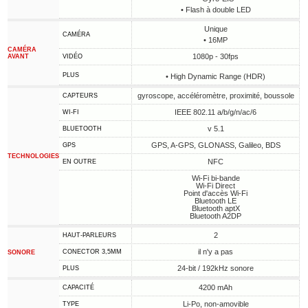
• Flash à double LED
Unique
CAMÉRA
• 16MP
CAMÉRA
1080p - 30fps
AVANT
VIDÉO
PLUS
• High Dynamic Range (HDR)
gyroscope, accéléromètre, proximité, boussole
CAPTEURS
IEEE 802.11 a/b/g/n/ac/6
WI-FI
v 5.1
BLUETOOTH
GPS, A-GPS, GLONASS, Galileo, BDS
GPS
TECHNOLOGIES
NFC
EN OUTRE
Wi-Fi bi-bande
Wi-Fi Direct
Point d'accès Wi-Fi
Bluetooth LE
Bluetooth aptX
Bluetooth A2DP
2
HAUT-PARLEURS
il n'y a pas
CONECTOR 3,5MM
SONORE
24-bit / 192kHz sonore
PLUS
4200 mAh
CAPACITÉ
Li-Po, non-amovible
TYPE