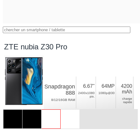
ZTE nubia Z30 Pro
Snapdragon
6.67"
64MP
4200
mAh
888
2400x1080
1080p@30
pix.
charge
8/12/16GB RAM
rapide