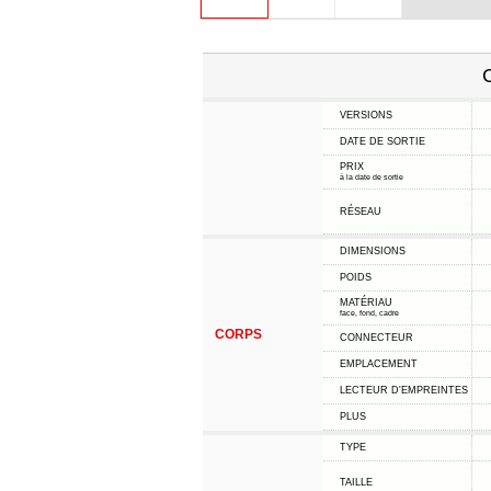
C
VERSIONS
DATE DE SORTIE
PRIX
à la date de sortie
RÉSEAU
DIMENSIONS
POIDS
MATÉRIAU
face, fond, cadre
CORPS
CONNECTEUR
EMPLACEMENT
LECTEUR D'EMPREINTES
PLUS
TYPE
TAILLE