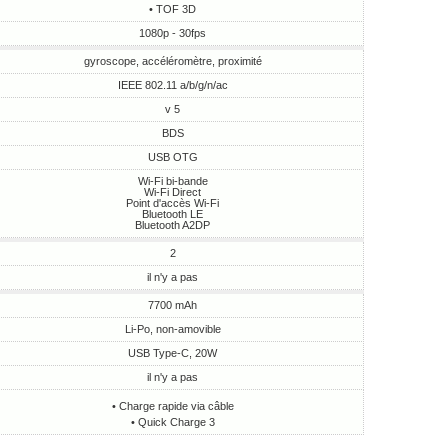
• TOF 3D
1080p - 30fps
gyroscope, accéléromètre, proximité
IEEE 802.11 a/b/g/n/ac
v 5
BDS
USB OTG
Wi-Fi bi-bande
Wi-Fi Direct
Point d'accès Wi-Fi
Bluetooth LE
Bluetooth A2DP
2
il n'y a pas
7700 mAh
Li-Po, non-amovible
USB Type-C, 20W
il n'y a pas
• Charge rapide via câble
• Quick Charge 3