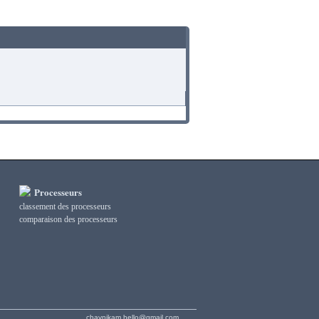
Processeurs
classement des processeurs
сomparaison des processeurs
chaynikam.hello@gmail.com