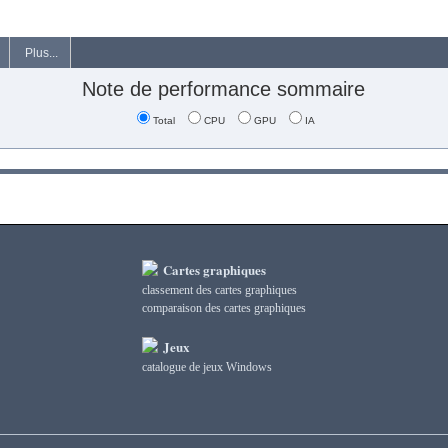
Plus...
Note de performance sommaire
Total
CPU
GPU
IA
Cartes graphiques
classement des cartes graphiques
сomparaison des cartes graphiques
Jeux
catalogue de jeux Windows