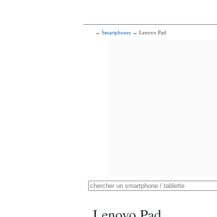
→
Smartphones
→ Lenovo Pad
Lenovo Pad