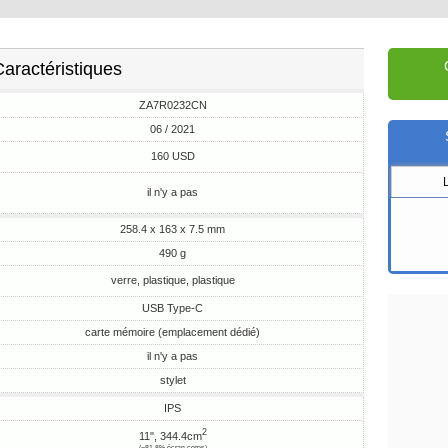
aractéristiques
ZA7R0232CN
06 / 2021
160 USD
il n'y a pas
258.4 x 163 x 7.5 mm
490 g
verre, plastique, plastique
USB Type-C
carte mémoire (emplacement dédié)
il n'y a pas
stylet
IPS
2
11", 344.4cm
(~81.8% écran-corps)