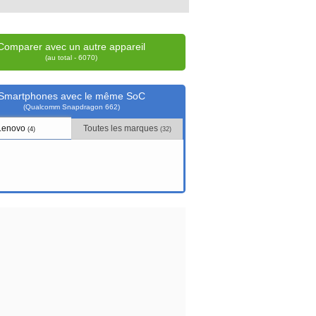
Comparer avec un autre appareil
(au total - 6070)
Smartphones avec le même SoC
(Qualcomm Snapdragon 662)
Lenovo
Toutes les marques
(4)
(32)