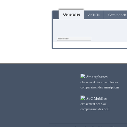
Généralisé
AnTuTu
Geekbench
Smartphones
classement des smartphones
сomparaison des smartphone
SoC Mobiles
classement des SoC
сomparaison des SoC