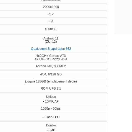
2000x1200
212
5:3
400nit / -
Android 11
(ZUI 12)
Qualcomm Snapdragon 662
4x2GHz Cortex-A73
4x1.8GHz Cortex-A53
Adreno 610, 950MHz
4/64, 6/128 GB
jusqu'à 128GB (emplacement dédié)
ROM UFS 2.1
Unique
• 13MP, AF
1080p - 30fps
• Flash LED
Double
• 8MP