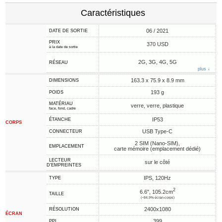
Caractéristiques
06 / 2021
DATE DE SORTIE
PRIX
370 USD
à la date de sortie
2G, 3G, 4G, 5G
RÉSEAU
plus ↓
163.3 x 75.9 x 8.9 mm
DIMENSIONS
193 g
POIDS
MATÉRIAU
verre, verre, plastique
face, fond, cadre
IP53
ÉTANCHE
CORPS
USB Type-C
CONNECTEUR
2 SIM (Nano-SIM),
EMPLACEMENT
carte mémoire (emplacement dédié)
LECTEUR
sur le côté
D'EMPREINTES
IPS, 120Hz
TYPE
2
6.6", 105.2cm
TAILLE
(~84.9% écran-corps)
2400x1080
RÉSOLUTION
ÉCRAN
399
PPI