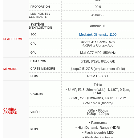
20:9
PROPORTION
LUMINOSITÉ /
450nit / -
CONTRASTE
SYSTÈME
Android 11
D'EXPLOITATION
Mediatek Dimensity 1100
SOC
PLATEFORME
4x2.6GHz Cortex-A78
CPU
4x2GHz Cortex-A55
Mali-G77 MP9, 850MHz
GPU
6/128, 8/128, 8/256 GB
RAM / ROM
jusqu'à 512GB (emplacement dédié)
CARTE MÉMOIRE
MÉMOIRE
ROM UFS 3.1
PLUS
Triple
• 64MP, f/1.8, 26mm (wide), 1/1.97", 0.7µm,
PDAF
CAMÉRA
• 8MP, f/2.2 (ultrawide), 1/4.0", 1.12µm
• 2MP, f/2.4 (macro)
CAMÉRA
720p - 960fps
VIDÉO
ARRIÈRE
1080p - 120fps
• Panorama
• High Dynamic Range (HDR)
PLUS
• Flash à double LED
• Flash de dos tonos