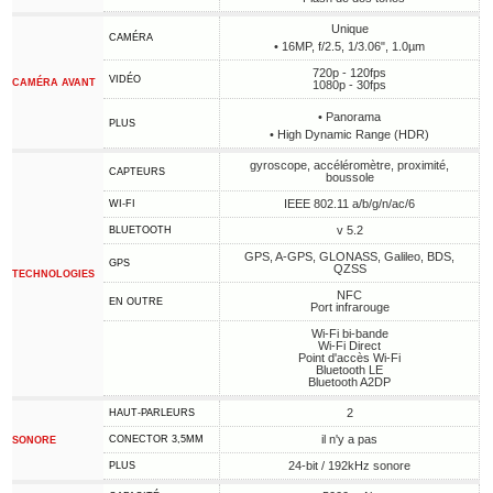
Unique
CAMÉRA
• 16MP, f/2.5, 1/3.06", 1.0µm
720p - 120fps
VIDÉO
CAMÉRA AVANT
1080p - 30fps
• Panorama
PLUS
• High Dynamic Range (HDR)
gyroscope, accéléromètre, proximité,
CAPTEURS
boussole
IEEE 802.11 a/b/g/n/ac/6
WI-FI
v 5.2
BLUETOOTH
GPS, A-GPS, GLONASS, Galileo, BDS,
GPS
QZSS
TECHNOLOGIES
NFC
EN OUTRE
Port infrarouge
Wi-Fi bi-bande
Wi-Fi Direct
Point d'accès Wi-Fi
Bluetooth LE
Bluetooth A2DP
2
HAUT-PARLEURS
il n'y a pas
CONECTOR 3,5MM
SONORE
24-bit / 192kHz sonore
PLUS