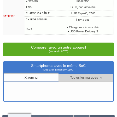
5000 mAh
CAPACITÉ
Li-Po, non-amovible
TYPE
USB Type-C, 67W
CHARGE VIA CÂBLE
BATTERIE
il n'y a pas
CHARGE SANS FIL
• Charge rapide via câble
PLUS
• USB Power Delivery 3
Comparer avec un autre appareil
(au total - 6070)
Smartphones avec le même SoC
(Mediatek Dimensity 1100)
Xiaomi
Toutes les marques
(2)
(7)