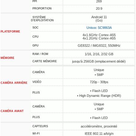
269
PPI
20:9
PROPORTION
Android 11
SYSTÈME
(Go)
D'EXPLOITATION
Unisoc SC9863A
SOC
PLATEFORME
4x1.6GHz Cortex-A55
CPU
4x1.2GHz Cortex-A55
GE8322 / IMG8322, 550MHz
GPU
1/16, 2/16, 2/32 GB
RAM / ROM
MÉMOIRE
jusqu'à 256GB (emplacement dédié)
CARTE MÉMOIRE
Unique
CAMÉRA
• 5MP
720p - 30fps
VIDÉO
CAMÉRA ARRIÈRE
• Flash LED
PLUS
• High Dynamic Range (HDR)
Unique
CAMÉRA
• 5MP
CAMÉRA AVANT
PLUS
• Flash LED
accéléromètre, proximité
CAPTEURS
IEEE 802.11 a/b/g/n
WI-FI