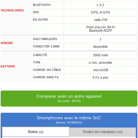
v 4.2
BLUETOOTH
TECHNOLOGIES
GPS, A-GPS
GPS
radio FM
EN OUTRE
Point d'accès Wi-Fi
Bluetooth A2DP
1
HAUT-PARLEURS
SONORE
disponible
CONECTOR 3,5MM
3000 mAh
CAPACITÉ
Li-Ion, amovible
TYPE
BATTERIE
microUSB
CHARGE VIA CÂBLE
il n'y a pas
CHARGE SANS FIL
Comparer avec un autre appareil
(au total - 6070)
Smartphones avec le même SoC
(Unisoc SC9863A)
Nokia
Toutes les marques
(12)
(103)