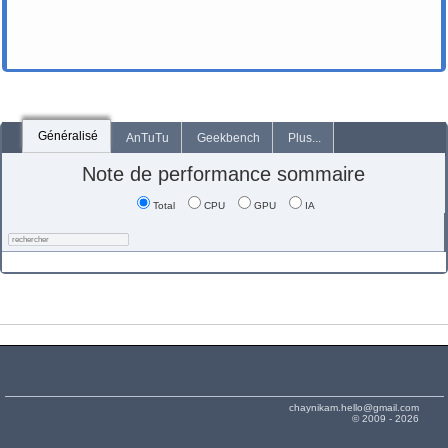
Généralisé
AnTuTu
Geekbench
Plus...
Note de performance sommaire
Total
CPU
GPU
IA
chaynikam.hello@gmail.com
© 2009 - 2026