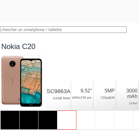
Nokia C20
SC9863A
6.52"
5MP
3000
mAh
1600x720 pix.
720p@30
1/2GB RAM
Li-Ion