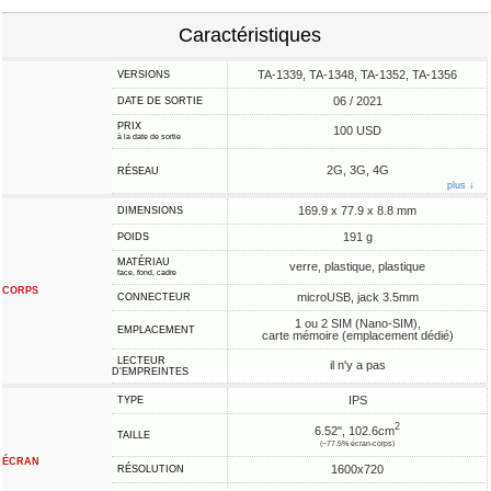
Caractéristiques
TA-1339, TA-1348, TA-1352, TA-1356
VERSIONS
06 / 2021
DATE DE SORTIE
PRIX
100 USD
à la date de sortie
2G, 3G, 4G
RÉSEAU
plus ↓
169.9 x 77.9 x 8.8 mm
DIMENSIONS
191 g
POIDS
MATÉRIAU
verre, plastique, plastique
face, fond, cadre
CORPS
microUSB, jack 3.5mm
CONNECTEUR
1 ou 2 SIM (Nano-SIM),
EMPLACEMENT
carte mémoire (emplacement dédié)
LECTEUR
il n'y a pas
D'EMPREINTES
IPS
TYPE
2
6.52", 102.6cm
TAILLE
(~77.5% écran-corps)
ÉCRAN
1600x720
RÉSOLUTION