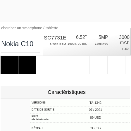
SC7731E
6.52"
5MP
3000
Nokia C10
mAh
1600x720 pix.
720p@30
1/2GB RAM
Li-Ion
Caractéristiques
TA-1342
VERSIONS
07 / 2021
DATE DE SORTIE
PRIX
89 USD
à la date de sortie
2G, 3G
RÉSEAU