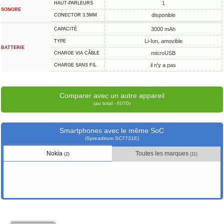
1
HAUT-PARLEURS
SONORE
disponible
CONECTOR 3,5MM
3000 mAh
CAPACITÉ
Li-Ion, amovible
TYPE
BATTERIE
microUSB
CHARGE VIA CÂBLE
il n'y a pas
CHARGE SANS FIL
Comparer avec un autre appareil
(au total - 6070)
Smartphones avec le même SoC
(Spreadtrum SC7731E)
Nokia
Toutes les marques
(2)
(11)