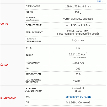
plus ↓
169.9 x 77.9 x 8.8 mm
DIMENSIONS
191 g
POIDS
MATÉRIAU
verre, plastique, plastique
face, fond, cadre
CORPS
microUSB, jack 3.5mm
CONNECTEUR
2 SIM (Nano-SIM),
EMPLACEMENT
carte mémoire (emplacement dédié)
LECTEUR
il n'y a pas
D'EMPREINTES
IPS
TYPE
2
6.52", 102.6cm
TAILLE
(~77.5% écran-corps)
1600x720
RÉSOLUTION
ÉCRAN
269
PPI
20:9
PROPORTION
LUMINOSITÉ /
400nit / -
CONTRASTE
Android 11
SYSTÈME
(Go)
D'EXPLOITATION
Spreadtrum SC7731E
SOC
PLATEFORME
4x1.3GHz Cortex-A7
CPU