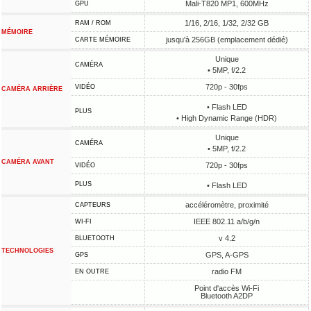
Mali-T820 MP1, 600MHz
GPU
1/16, 2/16, 1/32, 2/32 GB
RAM / ROM
MÉMOIRE
jusqu'à 256GB (emplacement dédié)
CARTE MÉMOIRE
Unique
CAMÉRA
• 5MP, f/2.2
720p - 30fps
VIDÉO
CAMÉRA ARRIÈRE
• Flash LED
PLUS
• High Dynamic Range (HDR)
Unique
CAMÉRA
• 5MP, f/2.2
CAMÉRA AVANT
720p - 30fps
VIDÉO
PLUS
• Flash LED
accéléromètre, proximité
CAPTEURS
IEEE 802.11 a/b/g/n
WI-FI
v 4.2
BLUETOOTH
TECHNOLOGIES
GPS, A-GPS
GPS
radio FM
EN OUTRE
Point d'accès Wi-Fi
Bluetooth A2DP