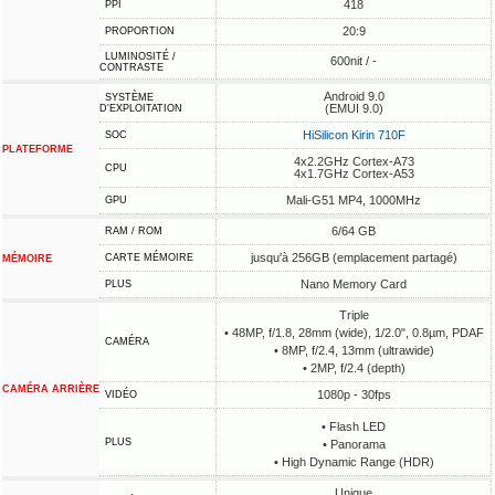
418
PPI
20:9
PROPORTION
LUMINOSITÉ /
600nit / -
CONTRASTE
Android 9.0
SYSTÈME
(EMUI 9.0)
D'EXPLOITATION
HiSilicon Kirin 710F
SOC
PLATEFORME
4x2.2GHz Cortex-A73
CPU
4x1.7GHz Cortex-A53
Mali-G51 MP4, 1000MHz
GPU
6/64 GB
RAM / ROM
jusqu'à 256GB (emplacement partagé)
CARTE MÉMOIRE
MÉMOIRE
Nano Memory Card
PLUS
Triple
• 48MP, f/1.8, 28mm (wide), 1/2.0", 0.8µm, PDAF
CAMÉRA
• 8MP, f/2.4, 13mm (ultrawide)
• 2MP, f/2.4 (depth)
CAMÉRA ARRIÈRE
1080p - 30fps
VIDÉO
• Flash LED
PLUS
• Panorama
• High Dynamic Range (HDR)
Unique