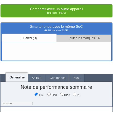
Comparer avec un autre appareil
(au total - 6070)
Smartphones avec le même SoC
(HiSilicon Kirin 710F)
Huawei
Toutes les marques
(12)
(19)
Généralisé
AnTuTu
Geekbench
Plus...
Note de performance sommaire
Total
CPU
GPU
IA