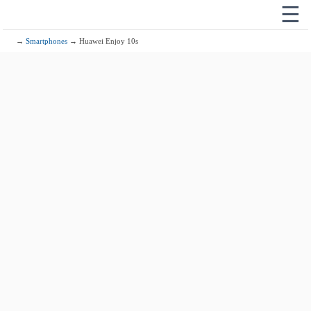
☰
→
Smartphones
→ Huawei Enjoy 10s