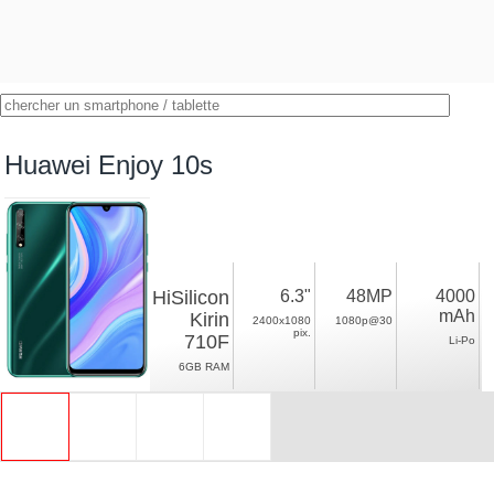
Huawei Enjoy 10s
HiSilicon
6.3"
48MP
4000
mAh
Kirin
2400x1080
1080p@30
pix.
710F
Li-Po
6GB RAM