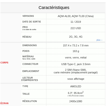
Caractéristiques
AQM-AL00, AQM-TL00 (China)
VERSIONS
11 / 2019
DATE DE SORTIE
PRIX
222 USD
à la date de sortie
2G, 3G, 4G
RÉSEAU
plus ↓
157.4 x 73.2 x 7.8 mm
DIMENSIONS
163 g
POIDS
MATÉRIAU
verre, verre, métal
face, fond, cadre
CORPS
USB Type-C, jack 3.5mm
CONNECTEUR
2 SIM (Nano-SIM),
EMPLACEMENT
carte mémoire (emplacement partagé)
LECTEUR
sous affichage
D'EMPREINTES
AMOLED
TYPE
2
6.3", 95.8cm
TAILLE
(~83.2% écran-corps)
2400x1080
RÉSOLUTION
ÉCRAN