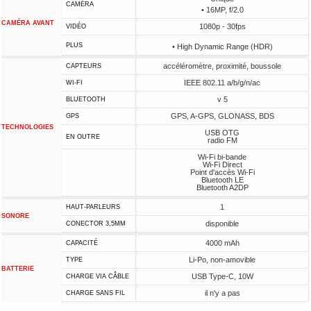
CAMÉRA
• 16MP, f/2.0
CAMÉRA AVANT
1080p - 30fps
VIDÉO
PLUS
• High Dynamic Range (HDR)
accéléromètre, proximité, boussole
CAPTEURS
IEEE 802.11 a/b/g/n/ac
WI-FI
v 5
BLUETOOTH
GPS, A-GPS, GLONASS, BDS
GPS
TECHNOLOGIES
USB OTG
EN OUTRE
radio FM
Wi-Fi bi-bande
Wi-Fi Direct
Point d'accès Wi-Fi
Bluetooth LE
Bluetooth A2DP
1
HAUT-PARLEURS
SONORE
disponible
CONECTOR 3,5MM
4000 mAh
CAPACITÉ
Li-Po, non-amovible
TYPE
BATTERIE
USB Type-C, 10W
CHARGE VIA CÂBLE
il n'y a pas
CHARGE SANS FIL