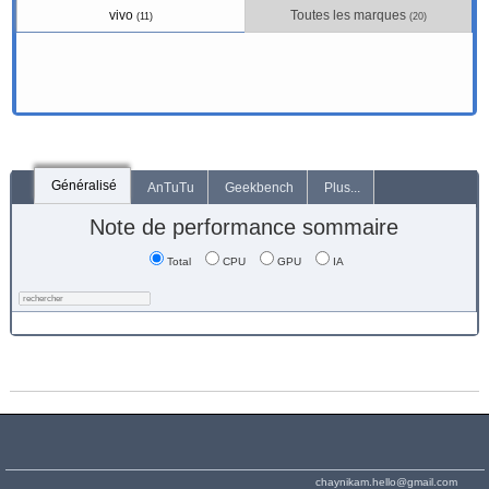
vivo
Toutes les marques
(11)
(20)
Généralisé
AnTuTu
Geekbench
Plus...
Note de performance sommaire
Total
CPU
GPU
IA
chaynikam.hello@gmail.com