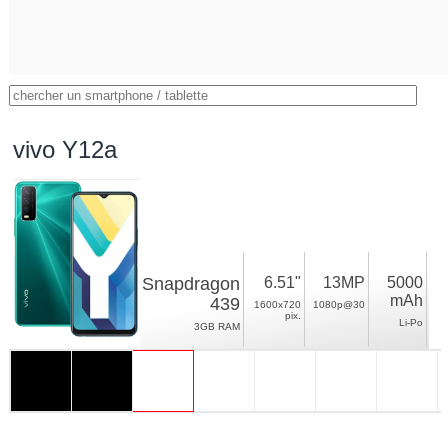
vivo Y12a
Snapdragon
6.51"
13MP
5000
mAh
439
1600x720
1080p@30
pix.
Li-Po
3GB RAM