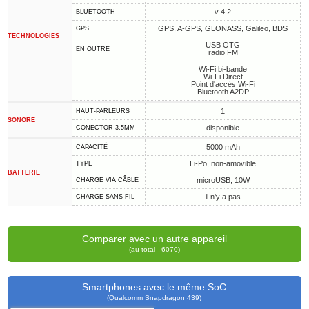
v 4.2
BLUETOOTH
GPS, A-GPS, GLONASS, Galileo, BDS
GPS
TECHNOLOGIES
USB OTG
EN OUTRE
radio FM
Wi-Fi bi-bande
Wi-Fi Direct
Point d'accès Wi-Fi
Bluetooth A2DP
1
HAUT-PARLEURS
SONORE
disponible
CONECTOR 3,5MM
5000 mAh
CAPACITÉ
Li-Po, non-amovible
TYPE
BATTERIE
microUSB, 10W
CHARGE VIA CÂBLE
il n'y a pas
CHARGE SANS FIL
Comparer avec un autre appareil
(au total - 6070)
Smartphones avec le même SoC
(Qualcomm Snapdragon 439)