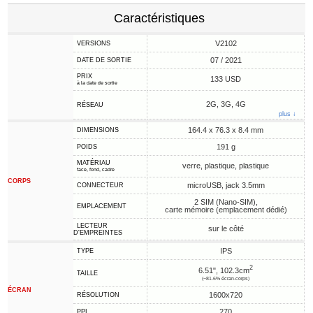
Caractéristiques
V2102
VERSIONS
07 / 2021
DATE DE SORTIE
PRIX
133 USD
à la date de sortie
2G, 3G, 4G
RÉSEAU
plus ↓
164.4 x 76.3 x 8.4 mm
DIMENSIONS
191 g
POIDS
MATÉRIAU
verre, plastique, plastique
face, fond, cadre
CORPS
microUSB, jack 3.5mm
CONNECTEUR
2 SIM (Nano-SIM),
EMPLACEMENT
carte mémoire (emplacement dédié)
LECTEUR
sur le côté
D'EMPREINTES
IPS
TYPE
2
6.51", 102.3cm
TAILLE
(~81.6% écran-corps)
ÉCRAN
1600x720
RÉSOLUTION
270
PPI