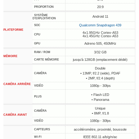
20:9
PROPORTION
SYSTÈME
Android 11
D'EXPLOITATION
Qualcomm Snapdragon 439
SOC
PLATEFORME
4x1.95GHz Cortex-A53
CPU
4x1.45GHz Cortex-A53
Adreno 505, 450MHz
GPU
3/32 GB
RAM / ROM
MÉMOIRE
jusqu'à 128GB (emplacement dédié)
CARTE MÉMOIRE
Double
• 13MP, f/2.2 (wide), PDAF
CAMÉRA
• 2MP, f/2.4 (depth)
CAMÉRA ARRIÈRE
1080p - 30fps
VIDÉO
• Flash LED
PLUS
• Panorama
Unique
CAMÉRA
• 8MP, f/1.8
CAMÉRA AVANT
1080p - 30fps
VIDÉO
accéléromètre, proximité, boussole
CAPTEURS
IEEE 802.11 a/b/g/n/ac
WI-FI