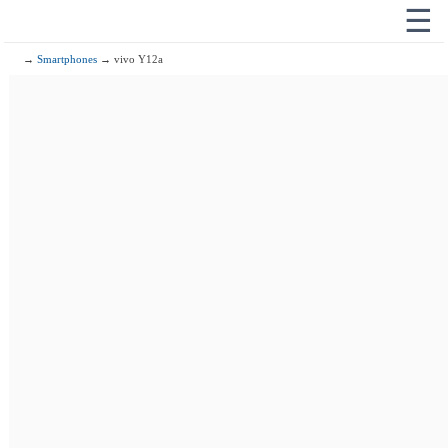
☰
→
Smartphones
→ vivo Y12a