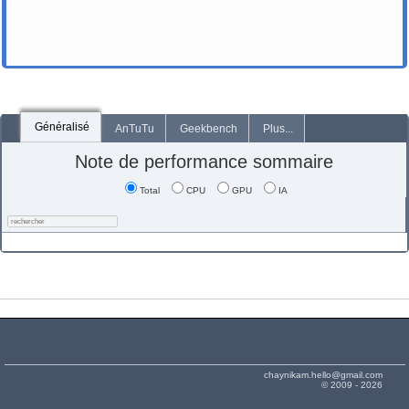
Généralisé
AnTuTu
Geekbench
Plus...
Note de performance sommaire
Total
CPU
GPU
IA
chaynikam.hello@gmail.com
© 2009 - 2026