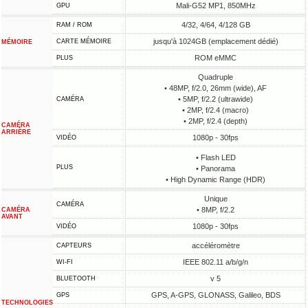
Mali-G52 MP1, 850MHz
GPU
4/32, 4/64, 4/128 GB
RAM / ROM
jusqu'à 1024GB (emplacement dédié)
CARTE MÉMOIRE
MÉMOIRE
ROM eMMC
PLUS
Quadruple
• 48MP, f/2.0, 26mm (wide), AF
• 5MP, f/2.2 (ultrawide)
CAMÉRA
• 2MP, f/2.4 (macro)
• 2MP, f/2.4 (depth)
CAMÉRA
ARRIÈRE
1080p - 30fps
VIDÉO
• Flash LED
PLUS
• Panorama
• High Dynamic Range (HDR)
Unique
CAMÉRA
• 8MP, f/2.2
CAMÉRA
AVANT
1080p - 30fps
VIDÉO
accéléromètre
CAPTEURS
IEEE 802.11 a/b/g/n
WI-FI
v 5
BLUETOOTH
GPS, A-GPS, GLONASS, Galileo, BDS
GPS
TECHNOLOGIES