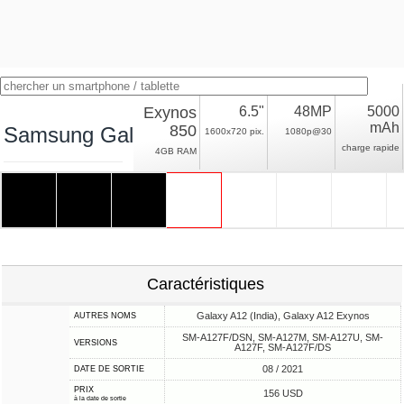
Exynos
6.5"
48MP
5000
mAh
850
Samsung Galaxy A12 Nacho
1600x720 pix.
1080p@30
charge rapide
4GB RAM
Caractéristiques
Galaxy A12 (India), Galaxy A12 Exynos
AUTRES NOMS
SM-A127F/DSN, SM-A127M, SM-A127U, SM-
VERSIONS
A127F, SM-A127F/DS
08 / 2021
DATE DE SORTIE
PRIX
156 USD
à la date de sortie