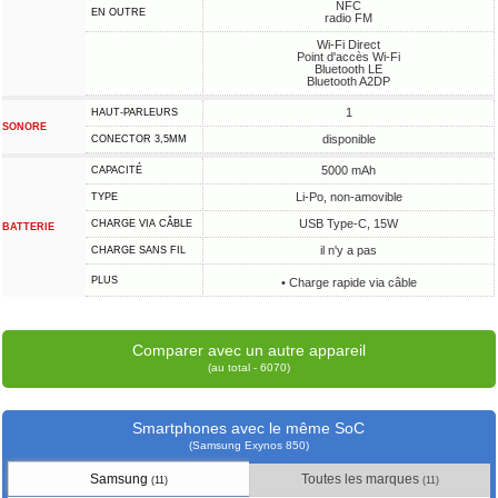
NFC
EN OUTRE
radio FM
Wi-Fi Direct
Point d'accès Wi-Fi
Bluetooth LE
Bluetooth A2DP
1
HAUT-PARLEURS
SONORE
disponible
CONECTOR 3,5MM
5000 mAh
CAPACITÉ
Li-Po, non-amovible
TYPE
USB Type-C, 15W
CHARGE VIA CÂBLE
BATTERIE
il n'y a pas
CHARGE SANS FIL
PLUS
• Charge rapide via câble
Comparer avec un autre appareil
(au total - 6070)
Smartphones avec le même SoC
(Samsung Exynos 850)
Samsung
Toutes les marques
(11)
(11)