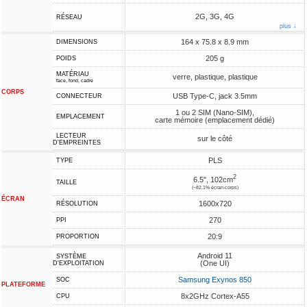
2G, 3G, 4G
RÉSEAU
plus ↓
164 x 75.8 x 8.9 mm
DIMENSIONS
205 g
POIDS
MATÉRIAU
verre, plastique, plastique
face, fond, cadre
CORPS
USB Type-C, jack 3.5mm
CONNECTEUR
1 ou 2 SIM (Nano-SIM),
EMPLACEMENT
carte mémoire (emplacement dédié)
LECTEUR
sur le côté
D'EMPREINTES
PLS
TYPE
2
6.5", 102cm
TAILLE
(~82.1% écran-corps)
ÉCRAN
1600x720
RÉSOLUTION
270
PPI
20:9
PROPORTION
Android 11
SYSTÈME
(One UI)
D'EXPLOITATION
Samsung Exynos 850
SOC
PLATEFORME
8x2GHz Cortex-A55
CPU