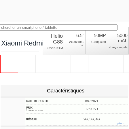
Helio
6.5"
50MP
5000
mAh
G88
Xiaomi Redmi 10
2400x1080
1080p@30
pix.
charge rapide
4/6GB RAM
Caractéristiques
08 / 2021
DATE DE SORTIE
PRIX
178 USD
à la date de sortie
2G, 3G, 4G
RÉSEAU
plus ↓