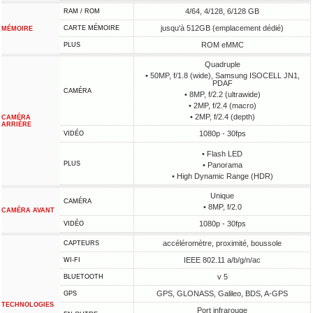
4/64, 4/128, 6/128 GB
RAM / ROM
jusqu'à 512GB (emplacement dédié)
CARTE MÉMOIRE
MÉMOIRE
ROM eMMC
PLUS
Quadruple
• 50MP, f/1.8 (wide), Samsung ISOCELL JN1,
PDAF
CAMÉRA
• 8MP, f/2.2 (ultrawide)
• 2MP, f/2.4 (macro)
• 2MP, f/2.4 (depth)
CAMÉRA
ARRIÈRE
1080p - 30fps
VIDÉO
• Flash LED
PLUS
• Panorama
• High Dynamic Range (HDR)
Unique
CAMÉRA
• 8MP, f/2.0
CAMÉRA AVANT
1080p - 30fps
VIDÉO
accéléromètre, proximité, boussole
CAPTEURS
IEEE 802.11 a/b/g/n/ac
WI-FI
v 5
BLUETOOTH
GPS, GLONASS, Galileo, BDS, A-GPS
GPS
TECHNOLOGIES
Port infrarouge