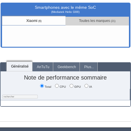
Smartphones avec le même SoC
(Mediatek Helio G88)
Xiaomi
Toutes les marques
(6)
(21)
Généralisé
AnTuTu
Geekbench
Plus...
Note de performance sommaire
Total
CPU
GPU
IA