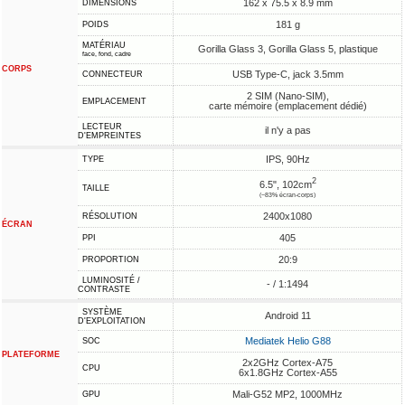
162 x 75.5 x 8.9 mm
DIMENSIONS
181 g
POIDS
MATÉRIAU
Gorilla Glass 3, Gorilla Glass 5, plastique
face, fond, cadre
CORPS
USB Type-C, jack 3.5mm
CONNECTEUR
2 SIM (Nano-SIM),
EMPLACEMENT
carte mémoire (emplacement dédié)
LECTEUR
il n'y a pas
D'EMPREINTES
IPS, 90Hz
TYPE
2
6.5", 102cm
TAILLE
(~83% écran-corps)
2400x1080
RÉSOLUTION
ÉCRAN
405
PPI
20:9
PROPORTION
LUMINOSITÉ /
- / 1:1494
CONTRASTE
SYSTÈME
Android 11
D'EXPLOITATION
Mediatek Helio G88
SOC
PLATEFORME
2x2GHz Cortex-A75
CPU
6x1.8GHz Cortex-A55
Mali-G52 MP2, 1000MHz
GPU