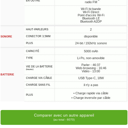
EN OUTRE
radio FM
Wi-Fi bi-bande
Wi-Fi Direct
Point d'accès Wi-Fi
Bluetooth LE
Bluetooth A2DP
2
HAUT-PARLEURS
disponible
CONECTOR 3,5MM
SONORE
24-bit / 192kHz sonore
PLUS
5000 mAh
CAPACITÉ
Li-Po, non-amovible
TYPE
Parler - 46:37
VIE DE LA BATTERIE
Web-browsing - 16:46
(heures)
Vidéo - 13:00
BATTERIE
USB Type-C, 18W
CHARGE VIA CÂBLE
il n'y a pas
CHARGE SANS FIL
• Charge rapide via câble
PLUS
• Charge inversée par câble
Comparer avec un autre appareil
(au total - 6070)