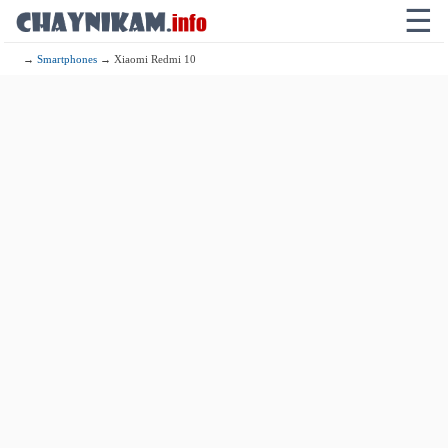
☰
→
Smartphones
→ Xiaomi Redmi 10