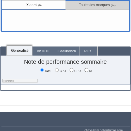
Xiaomi
Toutes les marques
(6)
(24)
Généralisé
AnTuTu
Geekbench
Plus...
Note de performance sommaire
Total
CPU
GPU
IA
chaynikam.hello@gmail.com