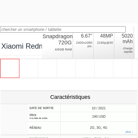
Snapdragon
6.67"
48MP
5020
mAh
720G
2400x1080
2160p@30
Xiaomi Redmi Note 10 Lite
pix.
charge
4/6GB RAM
rapide
Caractéristiques
10 / 2021
DATE DE SORTIE
PRIX
190 USD
à la date de sortie
2G, 3G, 4G
RÉSEAU
plus ↓