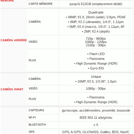
MÉMOIRE
jusqu'à 512GB (emplacement dédié)
CARTE MÉMOIRE
Quadruple
• 48MP, f/1.9, 26mm (wide), 0.8µm, PDAF
• 8MP, f/2.2 (ultrawide), 1/4.0", 1.12µm
CAMÉRA
• 5MP, f/2.4 (macro), 1/5.0", 1.12µm, AF
• 2MP, f/2.4 (depth)
720p - 960fps
CAMÉRA ARRIÈRE
1080p - 120fps
VIDÉO
2160p - 30fps
• Flash LED
• Panorama
PLUS
• High Dynamic Range (HDR)
• Gyro-EIS
Unique
CAMÉRA
• 16MP, f/2.5, 1/3.06", 1.0µm
1080p - 30fps
VIDÉO
CAMÉRA AVANT
• Panorama
PLUS
• High Dynamic Range (HDR)
gyroscope, accéléromètre, proximité, boussole
CAPTEURS
IEEE 802.11 a/b/g/n/ac
WI-FI
v 5
BLUETOOTH
GPS, A-GPS, GLONASS, Galileo, BDS, NavIC
GPS