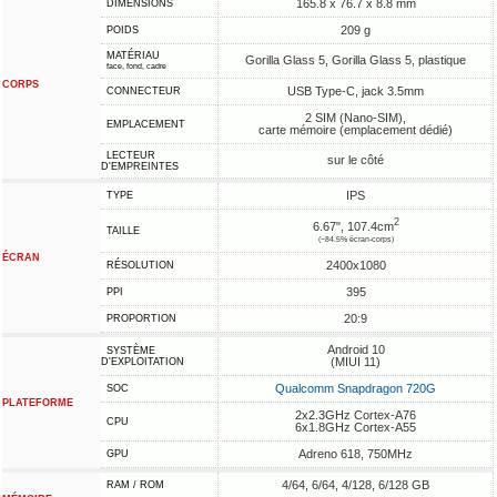
165.8 x 76.7 x 8.8 mm
DIMENSIONS
209 g
POIDS
MATÉRIAU
Gorilla Glass 5, Gorilla Glass 5, plastique
face, fond, cadre
CORPS
USB Type-C, jack 3.5mm
CONNECTEUR
2 SIM (Nano-SIM),
EMPLACEMENT
carte mémoire (emplacement dédié)
LECTEUR
sur le côté
D'EMPREINTES
IPS
TYPE
2
6.67", 107.4cm
TAILLE
(~84.5% écran-corps)
ÉCRAN
2400x1080
RÉSOLUTION
395
PPI
20:9
PROPORTION
Android 10
SYSTÈME
(MIUI 11)
D'EXPLOITATION
Qualcomm Snapdragon 720G
SOC
PLATEFORME
2x2.3GHz Cortex-A76
CPU
6x1.8GHz Cortex-A55
Adreno 618, 750MHz
GPU
4/64, 6/64, 4/128, 6/128 GB
RAM / ROM