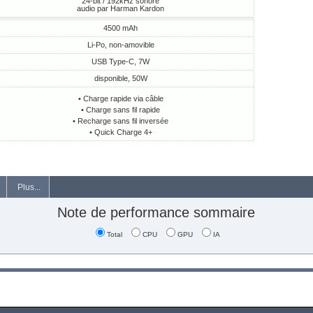
24-bit / 192kHz sonore
audio par Harman Kardon
4500 mAh
Li-Po, non-amovible
USB Type-C, 7W
disponible, 50W
• Charge rapide via câble
• Charge sans fil rapide
• Recharge sans fil inversée
• Quick Charge 4+
Plus...
Note de performance sommaire
Total
CPU
GPU
IA