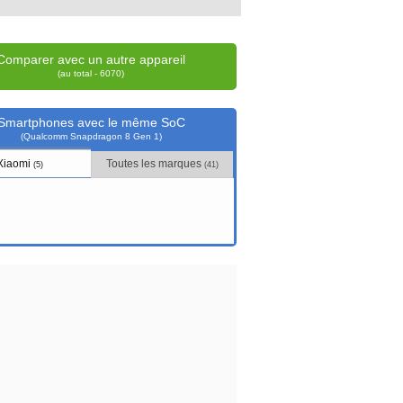
Comparer avec un autre appareil
(au total - 6070)
Smartphones avec le même SoC
(Qualcomm Snapdragon 8 Gen 1)
Xiaomi
Toutes les marques
(5)
(41)