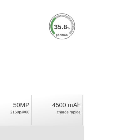
35.8
%
position
50MP
4500 mAh
2160p@60
charge rapide