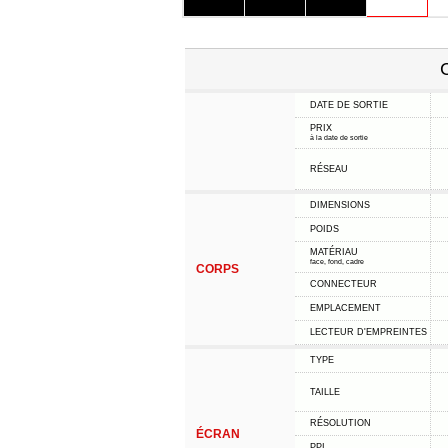
C
DATE DE SORTIE
PRIX
à la date de sortie
RÉSEAU
DIMENSIONS
POIDS
MATÉRIAU
face, fond, cadre
CORPS
CONNECTEUR
EMPLACEMENT
LECTEUR D'EMPREINTES
TYPE
TAILLE
RÉSOLUTION
ÉCRAN
PPI