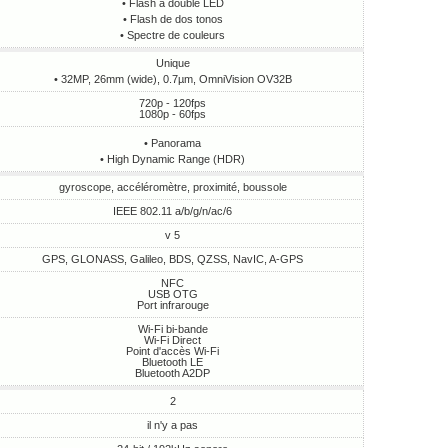
• Flash à double LED
• Flash de dos tonos
• Spectre de couleurs
Unique
• 32MP, 26mm (wide), 0.7µm, OmniVision OV32B
720p - 120fps
1080p - 60fps
• Panorama
• High Dynamic Range (HDR)
gyroscope, accéléromètre, proximité, boussole
IEEE 802.11 a/b/g/n/ac/6
v 5
GPS, GLONASS, Galileo, BDS, QZSS, NavIC, A-GPS
NFC
USB OTG
Port infrarouge
Wi-Fi bi-bande
Wi-Fi Direct
Point d'accès Wi-Fi
Bluetooth LE
Bluetooth A2DP
2
il n'y a pas