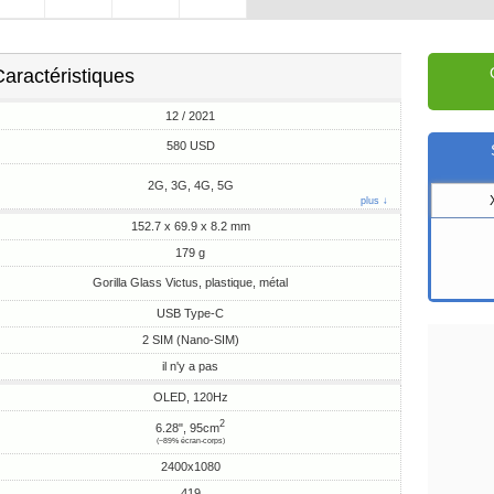
aractéristiques
12 / 2021
580 USD
2G, 3G, 4G, 5G
plus ↓
152.7 x 69.9 x 8.2 mm
179 g
Gorilla Glass Victus, plastique, métal
USB Type-C
2 SIM (Nano-SIM)
il n'y a pas
OLED, 120Hz
2
6.28", 95cm
(~89% écran-corps)
2400x1080
419