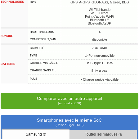
TECHNOLOGIES
GPS, A-GPS, GLONASS, Galileo, BDS
GPS
Wi-Fi bi-bande
Wi-Fi Direct
Point d'accès Wi-Fi
Bluetooth LE
Bluetooth A2DP
4
HAUT-PARLEURS
SONORE
disponible
CONECTOR 3,5MM
7040 mAh
CAPACITÉ
Li-Po, non-amovible
TYPE
USB Type-C, 15W
CHARGE VIA CÂBLE
BATTERIE
il n'y a pas
CHARGE SANS FIL
PLUS
• Charge rapide via câble
Comparer avec un autre appareil
(au total - 6070)
Smartphones avec le même SoC
(Unisoc Tiger T618)
Samsung
Toutes les marques
(2)
(8)