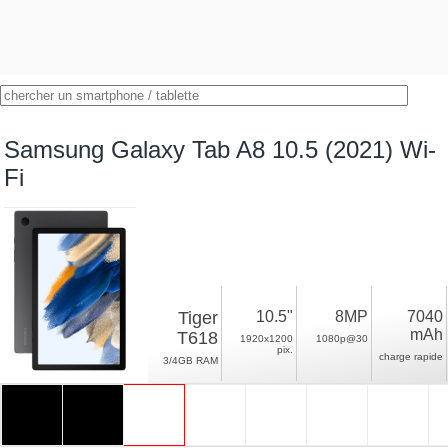
Samsung Galaxy Tab A8 10.5 (2021) Wi-
Fi
Tiger
10.5"
8MP
7040
mAh
T618
1920x1200
1080p@30
pix.
charge rapide
3/4GB RAM