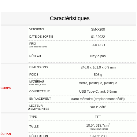
Caractéristiques
SM-X200
VERSIONS
01 / 2022
DATE DE SORTIE
PRIX
260 USD
à la date de sortie
il n'y a pas
RÉSEAU
246.8 x 161.9 x 6.9 mm
DIMENSIONS
508 g
POIDS
MATÉRIAU
verre, plastique, plastique
face, fond, cadre
CORPS
USB Type-C, jack 3.5mm
CONNECTEUR
carte mémoire (emplacement dédié)
EMPLACEMENT
LECTEUR
sur le côté
D'EMPREINTES
TFT
TYPE
2
10.5", 319.7cm
TAILLE
(~80% écran-corps)
ÉCRAN
1920x1200
RÉSOLUTION