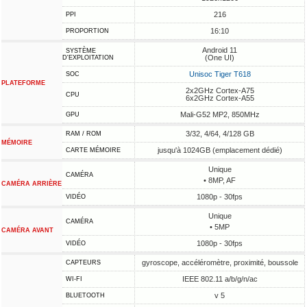
216
PPI
16:10
PROPORTION
Android 11
SYSTÈME
(One UI)
D'EXPLOITATION
Unisoc Tiger T618
SOC
PLATEFORME
2x2GHz Cortex-A75
CPU
6x2GHz Cortex-A55
Mali-G52 MP2, 850MHz
GPU
3/32, 4/64, 4/128 GB
RAM / ROM
MÉMOIRE
jusqu'à 1024GB (emplacement dédié)
CARTE MÉMOIRE
Unique
CAMÉRA
• 8MP, AF
CAMÉRA ARRIÈRE
1080p - 30fps
VIDÉO
Unique
CAMÉRA
• 5MP
CAMÉRA AVANT
1080p - 30fps
VIDÉO
gyroscope, accéléromètre, proximité, boussole
CAPTEURS
IEEE 802.11 a/b/g/n/ac
WI-FI
v 5
BLUETOOTH