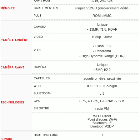
2/16, 2/32 GB
RAM / ROM
jusqu'à 512GB (emplacement dédié)
CARTE MÉMOIRE
MÉMOIRE
ROM eMMC
PLUS
Unique
CAMÉRA
• 13MP, f/1.8, PDAF
1080p - 30fps
VIDÉO
CAMÉRA ARRIÈRE
• Flash LED
PLUS
• Panorama
• High Dynamic Range (HDR)
Unique
CAMÉRA
CAMÉRA AVANT
• 5MP, f/2.2
accéléromètre, proximité
CAPTEURS
IEEE 802.11 a/b/g/n
WI-FI
v 5
BLUETOOTH
GPS, A-GPS, GLONASS, BDS
GPS
TECHNOLOGIES
radio FM
EN OUTRE
Wi-Fi Direct
Point d'accès Wi-Fi
Bluetooth LE
Bluetooth A2DP
1
HAUT-PARLEURS
SONORE