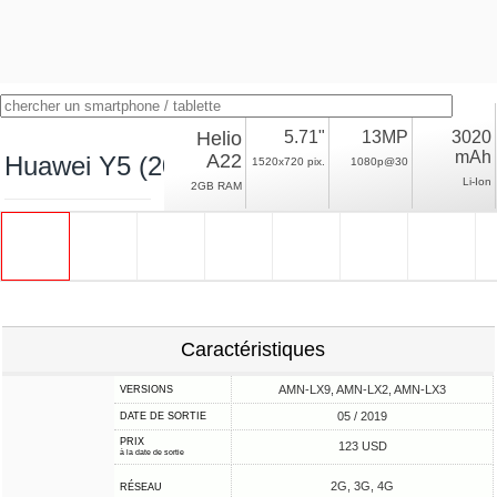
Helio
5.71"
13MP
3020
mAh
A22
Huawei Y5 (2019)
1520x720 pix.
1080p@30
Li-Ion
2GB RAM
Caractéristiques
AMN-LX9, AMN-LX2, AMN-LX3
VERSIONS
05 / 2019
DATE DE SORTIE
PRIX
123 USD
à la date de sortie
2G, 3G, 4G
RÉSEAU