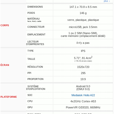
plus ↓
147.1 x 70.8 x 8.5 mm
DIMENSIONS
146 g
POIDS
MATÉRIAU
verre, plastique, plastique
face, fond, cadre
CORPS
microUSB, jack 3.5mm
CONNECTEUR
1 ou 2 SIM (Nano-SIM),
EMPLACEMENT
carte mémoire (emplacement dédié)
LECTEUR
il n'y a pas
D'EMPREINTES
IPS
TYPE
2
5.71", 81.4cm
TAILLE
(~78.1% écran-corps)
ÉCRAN
1520x720
RÉSOLUTION
295
PPI
19:9
PROPORTION
Android 9.0
SYSTÈME
(EMUI 9.0)
D'EXPLOITATION
Mediatek Helio A22
SOC
PLATEFORME
4x2GHz Cortex-A53
CPU
PowerVR GE8320, 660MHz
GPU