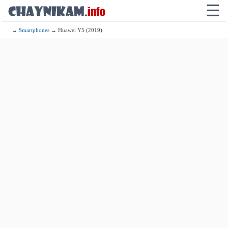
☰
→
Smartphones
→ Huawei Y5 (2019)