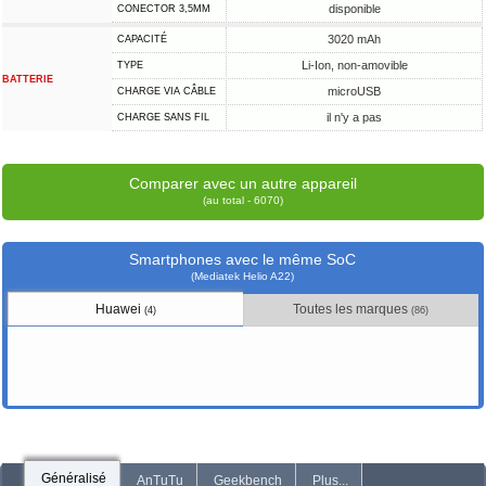
disponible
CONECTOR 3,5MM
3020 mAh
CAPACITÉ
Li-Ion, non-amovible
TYPE
BATTERIE
microUSB
CHARGE VIA CÂBLE
il n'y a pas
CHARGE SANS FIL
Comparer avec un autre appareil
(au total - 6070)
Smartphones avec le même SoC
(Mediatek Helio A22)
Huawei
Toutes les marques
(4)
(86)
Généralisé
AnTuTu
Geekbench
Plus...