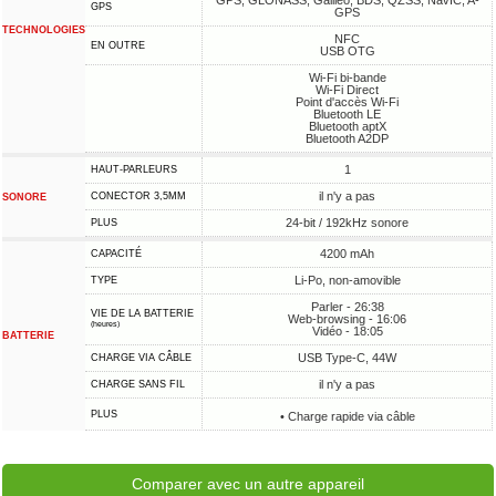
GPS, GLONASS, Galileo, BDS, QZSS, NavIC, A-
GPS
GPS
TECHNOLOGIES
NFC
EN OUTRE
USB OTG
Wi-Fi bi-bande
Wi-Fi Direct
Point d'accès Wi-Fi
Bluetooth LE
Bluetooth aptX
Bluetooth A2DP
1
HAUT-PARLEURS
il n'y a pas
CONECTOR 3,5MM
SONORE
24-bit / 192kHz sonore
PLUS
4200 mAh
CAPACITÉ
Li-Po, non-amovible
TYPE
Parler - 26:38
VIE DE LA BATTERIE
Web-browsing - 16:06
(heures)
Vidéo - 18:05
BATTERIE
USB Type-C, 44W
CHARGE VIA CÂBLE
il n'y a pas
CHARGE SANS FIL
PLUS
• Charge rapide via câble
Comparer avec un autre appareil