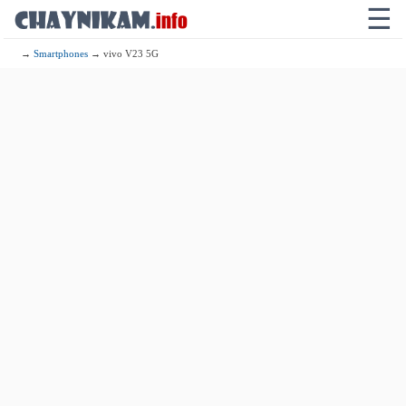
☰
→
Smartphones
→ vivo V23 5G