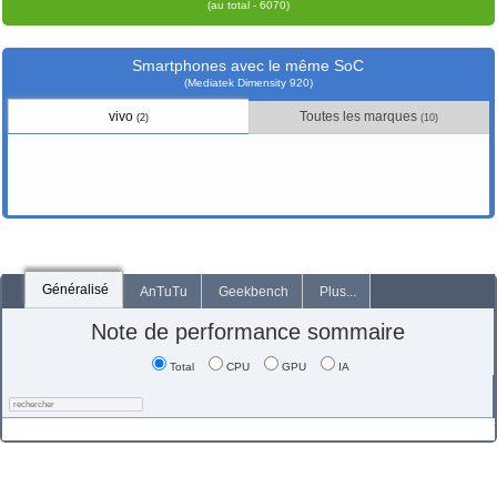
(au total - 6070)
Smartphones avec le même SoC
(Mediatek Dimensity 920)
vivo
Toutes les marques
(2)
(10)
Généralisé
AnTuTu
Geekbench
Plus...
Note de performance sommaire
Total
CPU
GPU
IA