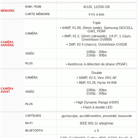
8/128, 12/256 GB
RAM / ROM
MÉMOIRE
il n'y a pas
CARTE MÉMOIRE
Triple
• 64MP, f/1.89, 26mm (wide), Samsung ISOCELL
GW1, PDAF
CAMÉRA
• 8MP, f/2.2, 16mm (ultrawide), 1/4.0", 1.12µm,
OmniVision OV8856
CAMÉRA
• 2MP, f/2.4 (macro), OmniVision OV02B
ARRIÈRE
1080p - 30fps
VIDÉO
2160p - 30fps
PLUS
• Autofocus à détection de phase (PDAF)
Double
• 50MP, f/2.0, Vivo JNV, AF
CAMÉRA
• 8MP, f/2.28, Hynix Hi-846
CAMÉRA
1080p - 30fps
AVANT
VIDÉO
2160p - 30fps
• High Dynamic Range (HDR)
PLUS
• Flash à double LED
gyroscope, accéléromètre, proximité, boussole
CAPTEURS
IEEE 802.11 a/b/g/n/ac
WI-FI
v 5
BLUETOOTH