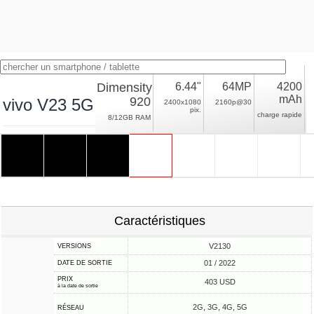
Dimensity
6.44"
64MP
4200
mAh
920
vivo V23 5G
2400x1080
2160p@30
pix.
charge rapide
8/12GB RAM
Caractéristiques
V2130
VERSIONS
01 / 2022
DATE DE SORTIE
PRIX
403 USD
à la date de sortie
2G, 3G, 4G, 5G
RÉSEAU