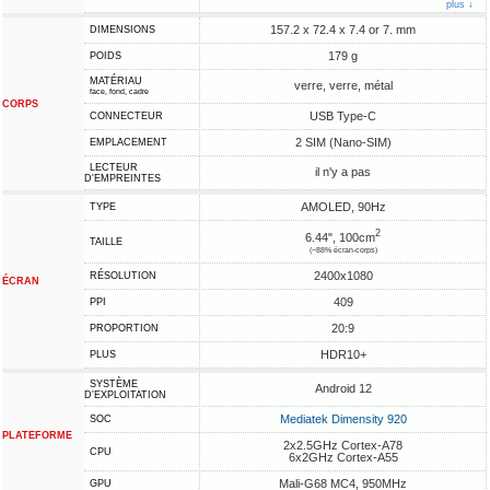
plus ↓
157.2 x 72.4 x 7.4 or 7. mm
DIMENSIONS
179 g
POIDS
MATÉRIAU
verre, verre, métal
face, fond, cadre
CORPS
USB Type-C
CONNECTEUR
2 SIM (Nano-SIM)
EMPLACEMENT
LECTEUR
il n'y a pas
D'EMPREINTES
AMOLED, 90Hz
TYPE
2
6.44", 100cm
TAILLE
(~88% écran-corps)
2400x1080
RÉSOLUTION
ÉCRAN
409
PPI
20:9
PROPORTION
HDR10+
PLUS
SYSTÈME
Android 12
D'EXPLOITATION
Mediatek Dimensity 920
SOC
PLATEFORME
2x2.5GHz Cortex-A78
CPU
6x2GHz Cortex-A55
Mali-G68 MC4, 950MHz
GPU