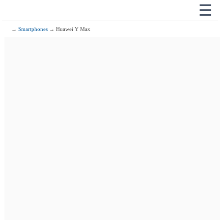
☰
→
Smartphones
→ Huawei Y Max