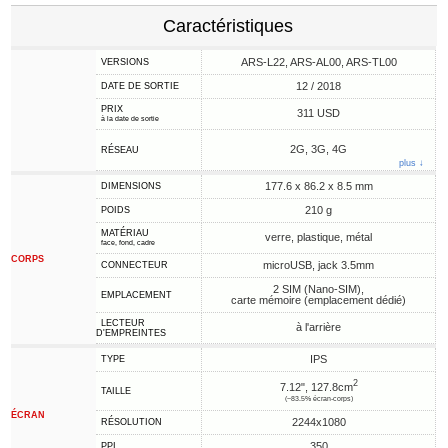
Caractéristiques
ARS-L22, ARS-AL00, ARS-ТL00
VERSIONS
12 / 2018
DATE DE SORTIE
PRIX
311 USD
à la date de sortie
2G, 3G, 4G
RÉSEAU
plus ↓
177.6 x 86.2 x 8.5 mm
DIMENSIONS
210 g
POIDS
MATÉRIAU
verre, plastique, métal
face, fond, cadre
CORPS
microUSB, jack 3.5mm
CONNECTEUR
2 SIM (Nano-SIM),
EMPLACEMENT
carte mémoire (emplacement dédié)
LECTEUR
à l'arrière
D'EMPREINTES
IPS
TYPE
2
7.12", 127.8cm
TAILLE
(~83.5% écran-corps)
ÉCRAN
2244x1080
RÉSOLUTION
350
PPI