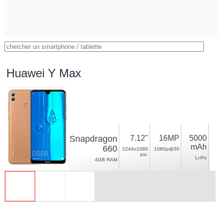
Huawei Y Max
Snapdragon
7.12"
16MP
5000
mAh
660
2244x1080
1080p@30
pix.
Li-Po
4GB RAM