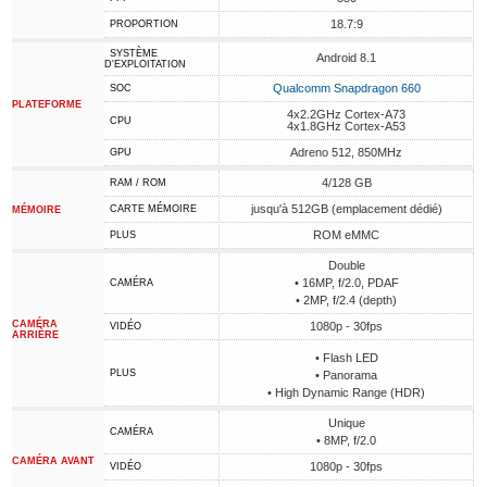
18.7:9
PROPORTION
SYSTÈME
Android 8.1
D'EXPLOITATION
Qualcomm Snapdragon 660
SOC
PLATEFORME
4x2.2GHz Cortex-A73
CPU
4x1.8GHz Cortex-A53
Adreno 512, 850MHz
GPU
4/128 GB
RAM / ROM
jusqu'à 512GB (emplacement dédié)
CARTE MÉMOIRE
MÉMOIRE
ROM eMMC
PLUS
Double
• 16MP, f/2.0, PDAF
CAMÉRA
• 2MP, f/2.4 (depth)
CAMÉRA
1080p - 30fps
VIDÉO
ARRIÈRE
• Flash LED
PLUS
• Panorama
• High Dynamic Range (HDR)
Unique
CAMÉRA
• 8MP, f/2.0
CAMÉRA AVANT
1080p - 30fps
VIDÉO