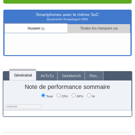
Smartphones avec le même SoC
(Qualcomm Snapdragon 660)
Huawei
Toutes les marques
(1)
(48)
Généralisé
AnTuTu
Geekbench
Plus...
Note de performance sommaire
Total
CPU
GPU
IA