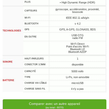
PLUS
• High Dynamic Range (HDR)
gyroscope, accéléromètre, proximité,
CAPTEURS
boussole
IEEE 802.11 a/b/g/n
WI-FI
v 4.2
BLUETOOTH
GPS, A-GPS, GLONASS, BDS
GPS
TECHNOLOGIES
USB OTG
EN OUTRE
radio FM
Wi-Fi Direct
Point d'accès Wi-Fi
Bluetooth LE
Bluetooth A2DP
1
HAUT-PARLEURS
SONORE
disponible
CONECTOR 3,5MM
5000 mAh
CAPACITÉ
Li-Po, non-amovible
TYPE
BATTERIE
microUSB
CHARGE VIA CÂBLE
il n'y a pas
CHARGE SANS FIL
Comparer avec un autre appareil
(au total - 6070)