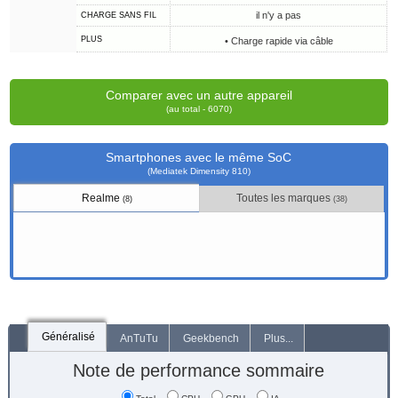
il n'y a pas
CHARGE SANS FIL
PLUS
• Charge rapide via câble
Comparer avec un autre appareil
(au total - 6070)
Smartphones avec le même SoC
(Mediatek Dimensity 810)
Realme
Toutes les marques
(8)
(38)
Généralisé
AnTuTu
Geekbench
Plus...
Note de performance sommaire