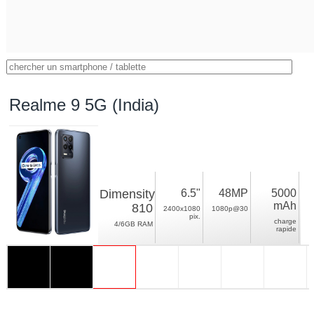
Realme 9 5G (India)
Dimensity
6.5"
48MP
5000
mAh
810
2400x1080
1080p@30
pix.
charge
4/6GB RAM
rapide