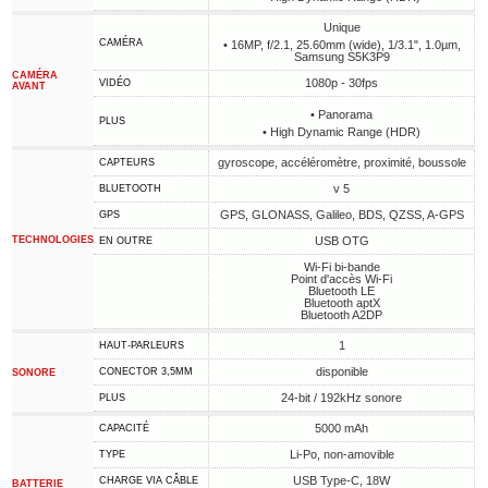
Unique
CAMÉRA
• 16MP, f/2.1, 25.60mm (wide), 1/3.1", 1.0µm,
Samsung S5K3P9
CAMÉRA
1080p - 30fps
VIDÉO
AVANT
• Panorama
PLUS
• High Dynamic Range (HDR)
gyroscope, accéléromètre, proximité, boussole
CAPTEURS
v 5
BLUETOOTH
GPS, GLONASS, Galileo, BDS, QZSS, A-GPS
GPS
TECHNOLOGIES
USB OTG
EN OUTRE
Wi-Fi bi-bande
Point d'accès Wi-Fi
Bluetooth LE
Bluetooth aptX
Bluetooth A2DP
1
HAUT-PARLEURS
disponible
CONECTOR 3,5MM
SONORE
24-bit / 192kHz sonore
PLUS
5000 mAh
CAPACITÉ
Li-Po, non-amovible
TYPE
USB Type-C, 18W
CHARGE VIA CÂBLE
BATTERIE