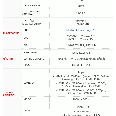
20:9
PROPORTION
LUMINOSITÉ /
480nit / -
CONTRASTE
Android 11
SYSTÈME
(Realme UI)
D'EXPLOITATION
Mediatek Dimensity 810
SOC
PLATEFORME
2x2.4GHz Cortex-A76
CPU
6x2GHz Cortex-A55
Mali-G57 MP2, 950MHz
GPU
4/64, 6/128 GB
RAM / ROM
jusqu'à 1024GB (emplacement dédié)
CARTE MÉMOIRE
MÉMOIRE
ROM UFS 2.1
PLUS
Triple
• 48MP, f/1.8, 25.40mm (wide), 1/2.0", 0.8µm,
Samsung ISOCELL GM1, PDAF
CAMÉRA
• 2MP, f/2.4, 21.80mm (macro), 1/5.00",
1.75µm, GalaxyCore GC02M1
• 2MP, f/2.4, 21.90mm, 1/5.00", 1.75µm,
CAMÉRA
GalaxyCore GC02M1B
ARRIÈRE
1080p - 30fps
VIDÉO
• Flash LED
PLUS
• Panorama
• High Dynamic Range (HDR)