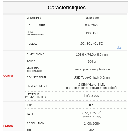
Caractéristiques
RMX3388
VERSIONS
03 / 2022
DATE DE SORTIE
PRIX
198 USD
à la date de sortie
2G, 3G, 4G, 5G
RÉSEAU
plus ↓
162.6 x 74.8 x 8.5 mm
DIMENSIONS
188 g
POIDS
MATÉRIAU
verre, plastique, plastique
face, fond, cadre
CORPS
USB Type-C, jack 3.5mm
CONNECTEUR
2 SIM (Nano-SIM),
EMPLACEMENT
carte mémoire (emplacement dédié)
LECTEUR
il n'y a pas
D'EMPREINTES
IPS
TYPE
2
6.5", 102cm
TAILLE
(~83% écran-corps)
2400x1080
RÉSOLUTION
ÉCRAN
405
PPI