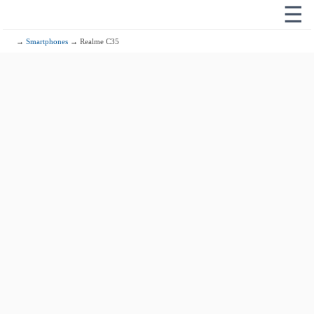
☰
→
Smartphones
→ Realme C35