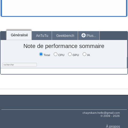
Généralisé
AnTuTu
Geekbench
Plus...
Note de performance sommaire
Total
CPU
GPU
IA
chaynikam.hello@gmail.com
© 2009 - 2026
À propos