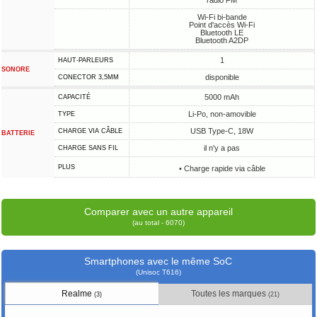
radio FM
Wi-Fi bi-bande
Point d'accès Wi-Fi
Bluetooth LE
Bluetooth A2DP
1
HAUT-PARLEURS
SONORE
disponible
CONECTOR 3,5MM
5000 mAh
CAPACITÉ
Li-Po, non-amovible
TYPE
USB Type-C, 18W
CHARGE VIA CÂBLE
BATTERIE
il n'y a pas
CHARGE SANS FIL
PLUS
• Charge rapide via câble
Comparer avec un autre appareil
(au total - 6070)
Smartphones avec le même SoC
(Unisoc T616)
Realme
Toutes les marques
(3)
(21)