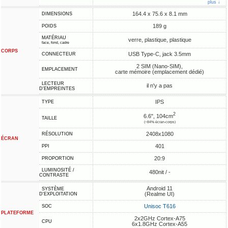
plus ↓
164.4 x 75.6 x 8.1 mm
DIMENSIONS
189 g
POIDS
MATÉRIAU
verre, plastique, plastique
face, fond, cadre
CORPS
USB Type-C, jack 3.5mm
CONNECTEUR
2 SIM (Nano-SIM),
EMPLACEMENT
carte mémoire (emplacement dédié)
LECTEUR
il n'y a pas
D'EMPREINTES
IPS
TYPE
2
6.6", 104cm
TAILLE
(~84% écran-corps)
2408x1080
RÉSOLUTION
ÉCRAN
401
PPI
20:9
PROPORTION
LUMINOSITÉ /
480nit / -
CONTRASTE
Android 11
SYSTÈME
(Realme UI)
D'EXPLOITATION
Unisoc T616
SOC
PLATEFORME
2x2GHz Cortex-A75
CPU
6x1.8GHz Cortex-A55