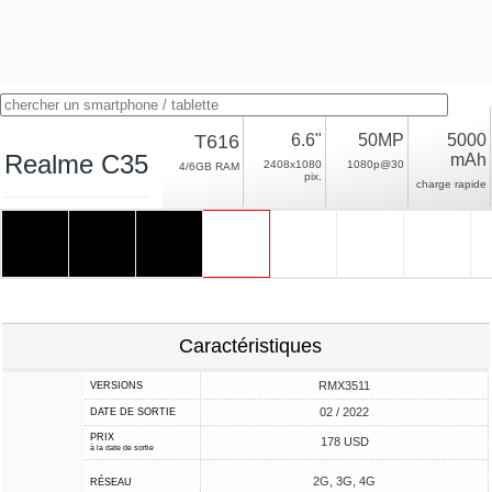
T616
6.6"
50MP
5000
Realme C35
mAh
2408x1080
1080p@30
4/6GB RAM
pix.
charge rapide
Caractéristiques
RMX3511
VERSIONS
02 / 2022
DATE DE SORTIE
PRIX
178 USD
à la date de sortie
2G, 3G, 4G
RÉSEAU