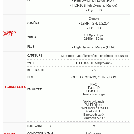
PLUS
• High Dynamic Range (HDR)
• HDR10 (High Dynamic Range)
• Gyro-EIS
Double
• 12MP, f/2.4, 1/2.25"
CAMÉRA
• TOF 3D
CAMÉRA
AVANT
1080p - 30fps
VIDÉO
2160p - 30fps
PLUS
• High Dynamic Range (HDR)
gyroscope, accéléromètre, proximité, boussole
CAPTEURS
IEEE 802.11 a/b/g/n/ac/6
WI-FI
v 5
BLUETOOTH
GPS, GLONASS, Galileo, BDS
GPS
NFC
TECHNOLOGIES
Face ID
EN OUTRE
USB OTG
Port infrarouge
Wi-Fi bi-bande
Wi-Fi Direct
Point d'accès Wi-Fi
Bluetooth LE
Bluetooth aptX
Bluetooth A2DP
2
HAUT-PARLEURS
il n'y a pas
CONECTOR 3,5MM
SONORE