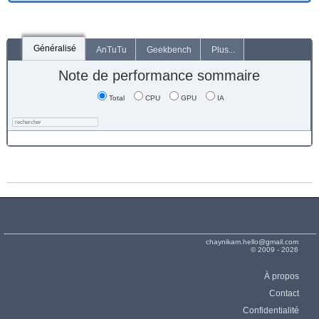
Généralisé
AnTuTu
Geekbench
Plus...
Note de performance sommaire
Total
CPU
GPU
IA
chaynikam.hello@gmail.com
© 2009 - 2026
À propos
Contact
Confidentialité