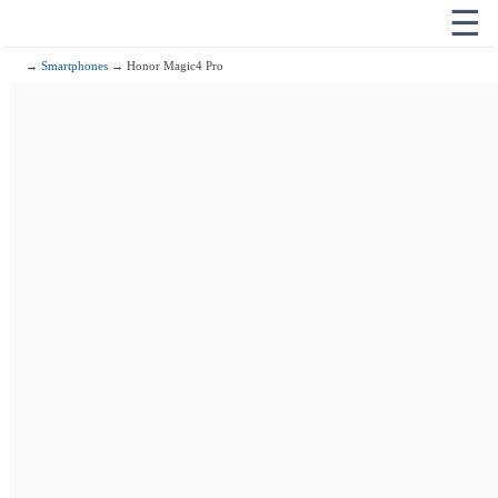
☰
→
Smartphones
→ Honor Magic4 Pro