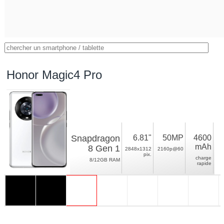
Honor Magic4 Pro
Snapdragon
6.81"
50MP
4600
mAh
8 Gen 1
2848x1312
2160p@60
pix.
charge
8/12GB RAM
rapide