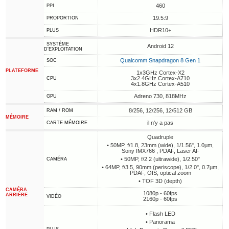
460
PPI
19.5:9
PROPORTION
HDR10+
PLUS
SYSTÈME
Android 12
D'EXPLOITATION
Qualcomm Snapdragon 8 Gen 1
SOC
PLATEFORME
1x3GHz Cortex-X2
3x2.4GHz Cortex-A710
CPU
4x1.8GHz Cortex-A510
Adreno 730, 818MHz
GPU
8/256, 12/256, 12/512 GB
RAM / ROM
MÉMOIRE
il n'y a pas
CARTE MÉMOIRE
Quadruple
• 50MP, f/1.8, 23mm (wide), 1/1.56", 1.0µm,
Sony IMX766 , PDAF, Laser AF
• 50MP, f/2.2 (ultrawide), 1/2.50"
CAMÉRA
• 64MP, f/3.5, 90mm (periscope), 1/2.0", 0.7µm,
PDAF, OIS, optical zoom
• TOF 3D (depth)
CAMÉRA
1080p - 60fps
ARRIÈRE
VIDÉO
2160p - 60fps
• Flash LED
• Panorama