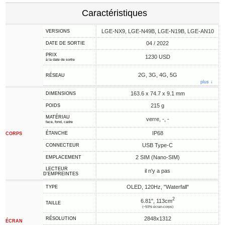
Caractéristiques
LGE-NX9, LGE-N49B, LGE-N19B, LGE-AN10
VERSIONS
04 / 2022
DATE DE SORTIE
PRIX
1230 USD
à la date de sortie
2G, 3G, 4G, 5G
RÉSEAU
plus ↓
163.6 x 74.7 x 9.1 mm
DIMENSIONS
215 g
POIDS
MATÉRIAU
verre, -, -
face, fond, cadre
IP68
ÉTANCHE
CORPS
USB Type-C
CONNECTEUR
2 SIM (Nano-SIM)
EMPLACEMENT
LECTEUR
il n'y a pas
D'EMPREINTES
OLED, 120Hz, "Waterfall"
TYPE
2
6.81", 113cm
TAILLE
(~93% écran-corps)
2848x1312
RÉSOLUTION
ÉCRAN