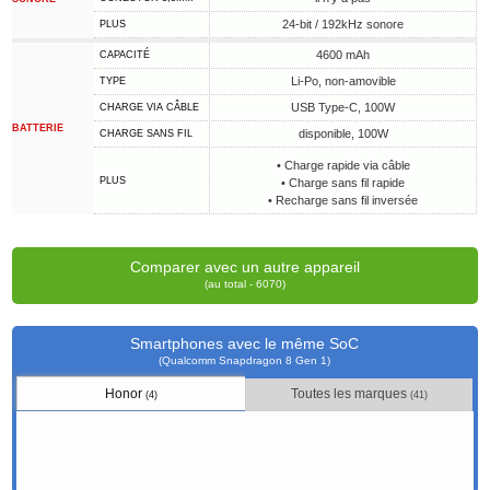
24-bit / 192kHz sonore
PLUS
4600 mAh
CAPACITÉ
Li-Po, non-amovible
TYPE
USB Type-C, 100W
CHARGE VIA CÂBLE
BATTERIE
disponible, 100W
CHARGE SANS FIL
• Charge rapide via câble
PLUS
• Charge sans fil rapide
• Recharge sans fil inversée
Comparer avec un autre appareil
(au total - 6070)
Smartphones avec le même SoC
(Qualcomm Snapdragon 8 Gen 1)
Honor
Toutes les marques
(4)
(41)