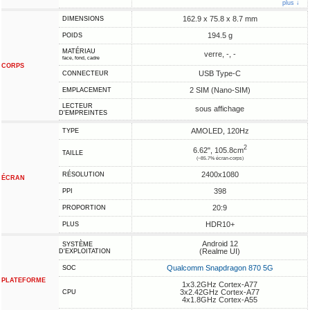
plus ↓
162.9 x 75.8 x 8.7 mm
DIMENSIONS
194.5 g
POIDS
MATÉRIAU
verre, -, -
face, fond, cadre
CORPS
USB Type-C
CONNECTEUR
2 SIM (Nano-SIM)
EMPLACEMENT
LECTEUR
sous affichage
D'EMPREINTES
AMOLED, 120Hz
TYPE
2
6.62", 105.8cm
TAILLE
(~85.7% écran-corps)
2400x1080
RÉSOLUTION
ÉCRAN
398
PPI
20:9
PROPORTION
HDR10+
PLUS
Android 12
SYSTÈME
(Realme UI)
D'EXPLOITATION
Qualcomm Snapdragon 870 5G
SOC
PLATEFORME
1x3.2GHz Cortex-A77
3x2.42GHz Cortex-A77
CPU
4x1.8GHz Cortex-A55