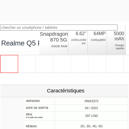
Snapdragon
6.62"
64MP
5000
mAh
870 5G
2400x1080
2160p@60
Realme Q5 Pro
pix.
charge
6/8GB RAM
rapide
Caractéristiques
RMX3372
VERSIONS
04 / 2022
DATE DE SORTIE
PRIX
297 USD
à la date de sortie
2G, 3G, 4G, 5G
RÉSEAU