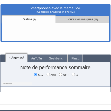
Smartphones avec le même SoC
(Qualcomm Snapdragon 870 5G)
Realme
Toutes les marques
(4)
(53)
Généralisé
AnTuTu
Geekbench
Plus...
Note de performance sommaire
Total
CPU
GPU
IA