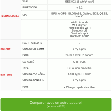
IEEE 802.11 a/b/g/n/ac/6
WI-FI
v 5.2
BLUETOOTH
GPS, A-GPS, GLONASS, Galileo, BDS, QZSS,
GPS
TECHNOLOGIES
NavIC
Wi-Fi bi-bande
Wi-Fi Direct
Point d'accès Wi-Fi
Bluetooth LE
Bluetooth aptX
Bluetooth A2DP
2
HAUT-PARLEURS
il n'y a pas
CONECTOR 3,5MM
SONORE
24-bit / 192kHz sonore
PLUS
5000 mAh
CAPACITÉ
Li-Po, non-amovible
TYPE
USB Type-C, 80W
CHARGE VIA CÂBLE
BATTERIE
il n'y a pas
CHARGE SANS FIL
PLUS
• Charge rapide via câble
Comparer avec un autre appareil
(au total - 6070)