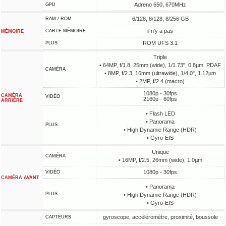
Adreno 650, 670MHz
GPU
6/128, 8/128, 8/256 GB
RAM / ROM
il n'y a pas
CARTE MÉMOIRE
MÉMOIRE
ROM UFS 3.1
PLUS
Triple
• 64MP, f/1.8, 25mm (wide), 1/1.73", 0.8µm, PDAF
CAMÉRA
• 8MP, f/2.3, 16mm (ultrawide), 1/4.0", 1.12µm
• 2MP, f/2.4 (macro)
1080p - 30fps
CAMÉRA
VIDÉO
2160p - 60fps
ARRIÈRE
• Flash LED
• Panorama
PLUS
• High Dynamic Range (HDR)
• Gyro-EIS
Unique
CAMÉRA
• 16MP, f/2.5, 26mm (wide), 1.0µm
1080p - 30fps
VIDÉO
CAMÉRA AVANT
• Panorama
PLUS
• High Dynamic Range (HDR)
• Gyro-EIS
gyroscope, accéléromètre, proximité, boussole
CAPTEURS