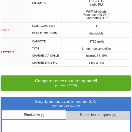
USB OTG
EN OUTRE
radio FM
Wi-Fi bi-bande
Point d'accès Wi-Fi
Bluetooth A2DP
1
HAUT-PARLEURS
SONORE
disponible
CONECTOR 3,5MM
4780 mAh
CAPACITÉ
Li-Ion, non-amovible
TYPE
BATTERIE
microUSB, 5W
CHARGE VIA CÂBLE
il n'y a pas
CHARGE SANS FIL
Comparer avec un autre appareil
(au total - 6070)
Smartphones avec le même SoC
(Mediatek Helio A22)
Blackview
Toutes les marques
(6)
(86)