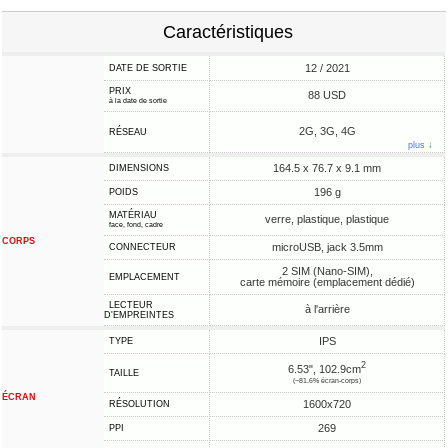
Caractéristiques
12 / 2021
DATE DE SORTIE
PRIX
88 USD
à la date de sortie
2G, 3G, 4G
RÉSEAU
plus ↓
164.5 x 76.7 x 9.1 mm
DIMENSIONS
196 g
POIDS
MATÉRIAU
verre, plastique, plastique
face, fond, cadre
CORPS
microUSB, jack 3.5mm
CONNECTEUR
2 SIM (Nano-SIM),
EMPLACEMENT
carte mémoire (emplacement dédié)
LECTEUR
à l'arrière
D'EMPREINTES
IPS
TYPE
2
6.53", 102.9cm
TAILLE
(~81.6% écran-corps)
ÉCRAN
1600x720
RÉSOLUTION
269
PPI