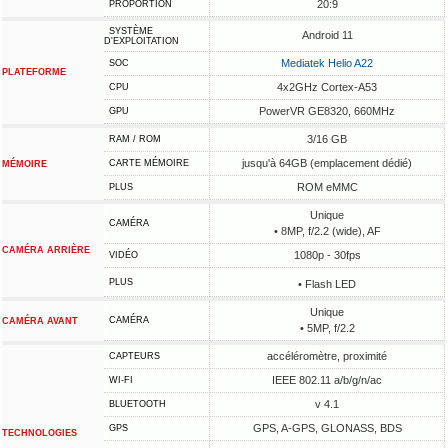
20:9
PROPORTION
SYSTÈME
Android 11
D'EXPLOITATION
Mediatek Helio A22
SOC
PLATEFORME
4x2GHz Cortex-A53
CPU
PowerVR GE8320, 660MHz
GPU
3/16 GB
RAM / ROM
jusqu'à 64GB (emplacement dédié)
CARTE MÉMOIRE
MÉMOIRE
ROM eMMC
PLUS
Unique
CAMÉRA
• 8MP, f/2.2 (wide), AF
CAMÉRA ARRIÈRE
1080p - 30fps
VIDÉO
PLUS
• Flash LED
Unique
CAMÉRA
CAMÉRA AVANT
• 5MP, f/2.2
accéléromètre, proximité
CAPTEURS
IEEE 802.11 a/b/g/n/ac
WI-FI
v 4.1
BLUETOOTH
GPS, A-GPS, GLONASS, BDS
GPS
TECHNOLOGIES