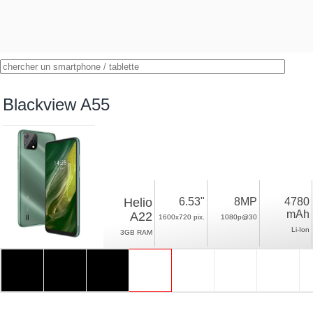
Blackview A55
Helio
6.53"
8MP
4780
mAh
A22
1600x720 pix.
1080p@30
Li-Ion
3GB RAM