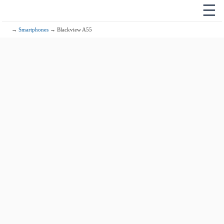
☰
→
Smartphones
→ Blackview A55