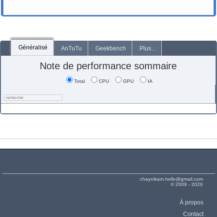
Généralisé
AnTuTu
Geekbench
Plus...
Note de performance sommaire
Total
CPU
GPU
IA
chaynikam.hello@gmail.com
© 2009 - 2026
À propos
Contact