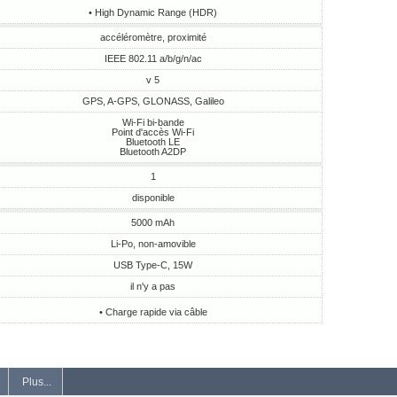
• High Dynamic Range (HDR)
accéléromètre, proximité
IEEE 802.11 a/b/g/n/ac
v 5
GPS, A-GPS, GLONASS, Galileo
Wi-Fi bi-bande
Point d'accès Wi-Fi
Bluetooth LE
Bluetooth A2DP
1
disponible
5000 mAh
Li-Po, non-amovible
USB Type-C, 15W
il n'y a pas
• Charge rapide via câble
Plus...