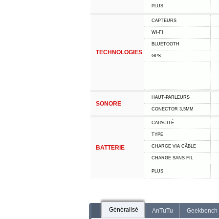
PLUS
CAPTEURS
WI-FI
BLUETOOTH
TECHNOLOGIES
GPS
HAUT-PARLEURS
SONORE
CONECTOR 3,5MM
CAPACITÉ
TYPE
CHARGE VIA CÂBLE
BATTERIE
CHARGE SANS FIL
PLUS
Généralisé
AnTuTu
Geekbench