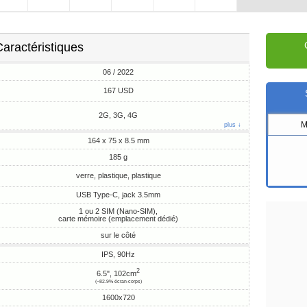
aractéristiques
06 / 2022
167 USD
2G, 3G, 4G
M
plus ↓
164 x 75 x 8.5 mm
185 g
verre, plastique, plastique
USB Type-C, jack 3.5mm
1 ou 2 SIM (Nano-SIM),
carte mémoire (emplacement dédié)
sur le côté
IPS, 90Hz
2
6.5", 102cm
(~82.9% écran-corps)
1600x720