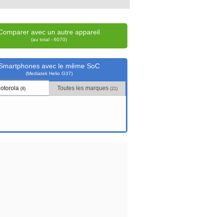
Comparer avec un autre appareil
(au total - 6070)
Smartphones avec le même SoC
(Mediatek Helio G37)
otorola
Toutes les marques
(8)
(21)