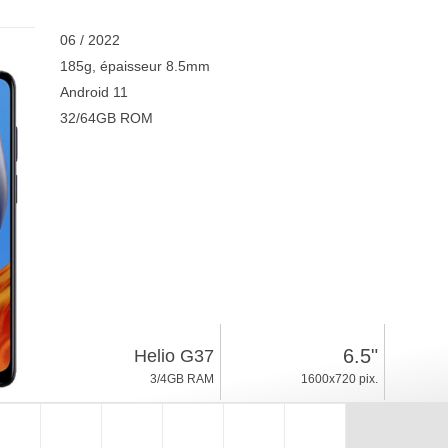
06 / 2022
185g, épaisseur 8.5mm
Android 11
32/64GB ROM
6.5"
Helio G37
3/4GB RAM
1600x720 pix.