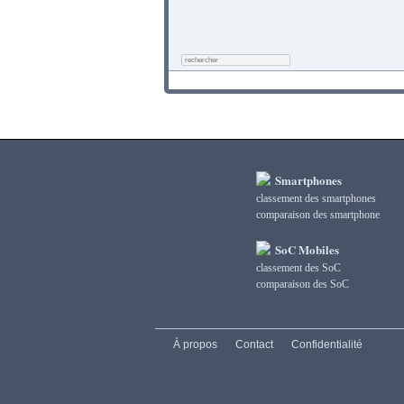
Smartphones
classement des smartphones
сomparaison des smartphone
SoC Mobiles
classement des SoC
сomparaison des SoC
À propos
Contact
Confidentialité