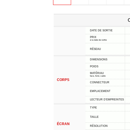
C
DATE DE SORTIE
PRIX
à la date de sortie
RÉSEAU
DIMENSIONS
POIDS
MATÉRIAU
face, fond, cadre
CORPS
CONNECTEUR
EMPLACEMENT
LECTEUR D'EMPREINTES
TYPE
TAILLE
ÉCRAN
RÉSOLUTION