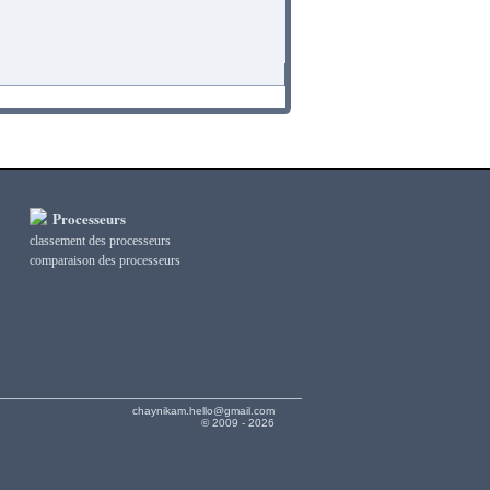
Processeurs
classement des processeurs
сomparaison des processeurs
chaynikam.hello@gmail.com
© 2009 - 2026