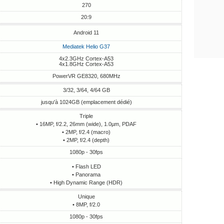
270
20:9
Android 11
Mediatek Helio G37
4x2.3GHz Cortex-A53
4x1.8GHz Cortex-A53
PowerVR GE8320, 680MHz
3/32, 3/64, 4/64 GB
jusqu'à 1024GB (emplacement dédié)
Triple
• 16MP, f/2.2, 26mm (wide), 1.0µm, PDAF
• 2MP, f/2.4 (macro)
• 2MP, f/2.4 (depth)
1080p - 30fps
• Flash LED
• Panorama
• High Dynamic Range (HDR)
Unique
• 8MP, f/2.0
1080p - 30fps