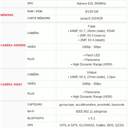
Adreno 619, 950MHz
GPU
8/128 GB
RAM / ROM
MÉMOIRE
jusqu'à 1024GB
CARTE MÉMOIRE
Triple
• 64MP, f/1.7, 26mm (wide), PDAF
CAMÉRA
• 2MP, f/2.4 (macro)
• 2MP, f/2.4 (depth)
CAMÉRA ARRIÈRE
1080p - 30fps
VIDÉO
• Flash LED
PLUS
• Panorama
• High Dynamic Range (HDR)
Unique
CAMÉRA
• 16MP, f/2.4, 27mm (wide), 1.0µm
1080p - 30fps
VIDÉO
CAMÉRA AVANT
• Panorama
PLUS
• High Dynamic Range (HDR)
gyroscope, accéléromètre, proximité, boussole
CAPTEURS
IEEE 802.11 a/b/g/n/ac
WI-FI
v 5.1
BLUETOOTH
GPS, A-GPS, GLONASS, Galileo, BDS, QZSS
GPS