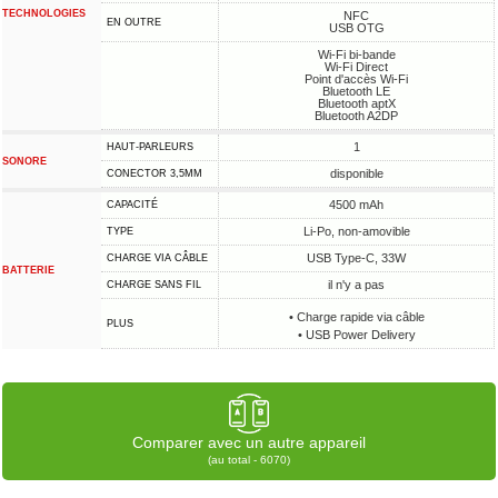
TECHNOLOGIES
NFC
EN OUTRE
USB OTG
Wi-Fi bi-bande
Wi-Fi Direct
Point d'accès Wi-Fi
Bluetooth LE
Bluetooth aptX
Bluetooth A2DP
1
HAUT-PARLEURS
SONORE
disponible
CONECTOR 3,5MM
4500 mAh
CAPACITÉ
Li-Po, non-amovible
TYPE
USB Type-C, 33W
CHARGE VIA CÂBLE
BATTERIE
il n'y a pas
CHARGE SANS FIL
• Charge rapide via câble
PLUS
• USB Power Delivery
Comparer avec un autre appareil
(au total - 6070)