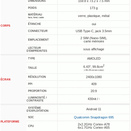
159.8 x 73.2 x 7.5 mm
DIMENSIONS
173 g
POIDS
MATÉRIAU
verre, plastique, métal
face, fond, cadre
oui
ÉTANCHE
CORPS
USB Type-C, jack 3.5mm
CONNECTEUR
2 SIM (Nano-SIM),
EMPLACEMENT
carte mémoire
LECTEUR
sous affichage
D'EMPREINTES
AMOLED
TYPE
2
6.43", 99.8cm
TAILLE
(~85.3% écran-corps)
2400x1080
RÉSOLUTION
ÉCRAN
409
PPI
20:9
PROPORTION
LUMINOSITÉ /
430nit / -
CONTRASTE
SYSTÈME
Android 11
D'EXPLOITATION
Qualcomm Snapdragon 695
SOC
PLATEFORME
2x2.2GHz Cortex-A78
CPU
6x1.7GHz Cortex-A55