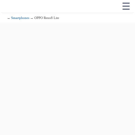
☰
→
Smartphones
→ OPPO Reno8 Lite