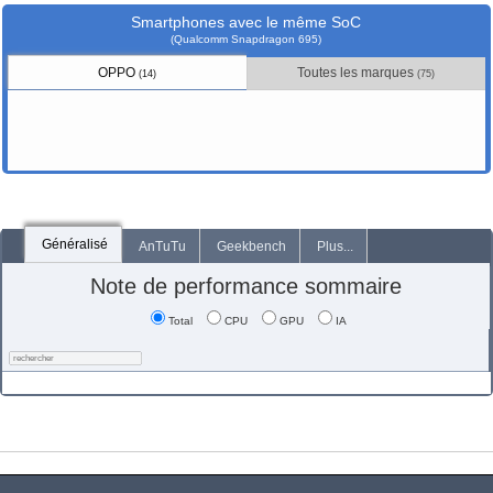
Smartphones avec le même SoC
(Qualcomm Snapdragon 695)
OPPO
Toutes les marques
(14)
(75)
Généralisé
AnTuTu
Geekbench
Plus...
Note de performance sommaire
Total
CPU
GPU
IA