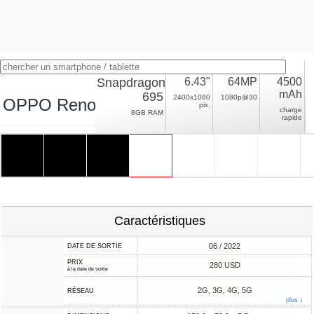
Snapdragon
6.43"
64MP
4500
mAh
695
2400x1080
1080p@30
OPPO Reno8 Lite
pix.
charge
8GB RAM
rapide
Caractéristiques
06 / 2022
DATE DE SORTIE
PRIX
280 USD
à la date de sortie
2G, 3G, 4G, 5G
RÉSEAU
plus ↓