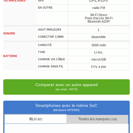
GPS, A-GPS
TECHNOLOGIES
GPS
radio FM
EN OUTRE
Wi-Fi Direct
Point d'accès Wi-Fi
Bluetooth A2DP
1
HAUT-PARLEURS
SONORE
disponible
CONECTOR 3,5MM
3000 mAh
CAPACITÉ
Li-Ion,
TYPE
BATTERIE
microUSB
CHARGE VIA CÂBLE
il n'y a pas
CHARGE SANS FIL
Comparer avec un autre appareil
(au total - 6070)
Smartphones avec le même SoC
(Mediatek MT6580)
BLU
Toutes les marques
(67)
(138)