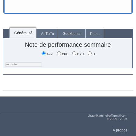
Généralisé
AnTuTu
Geekbench
Plus...
Note de performance sommaire
Total
CPU
GPU
IA
chaynikam.hello@gmail.com
© 2009 - 2026
À propos