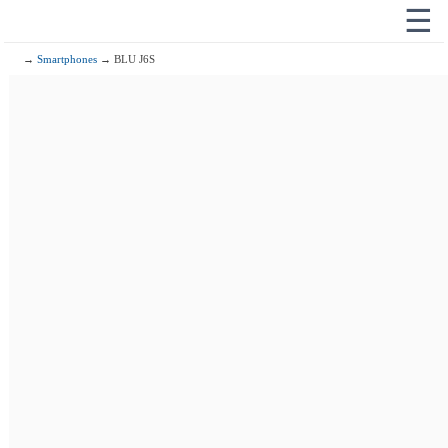
☰
→
Smartphones
→ BLU J6S