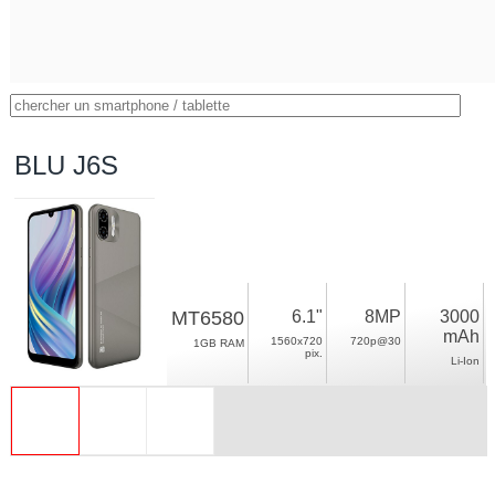
BLU J6S
MT6580
6.1"
8MP
3000
mAh
1560x720
720p@30
1GB RAM
pix.
Li-Ion