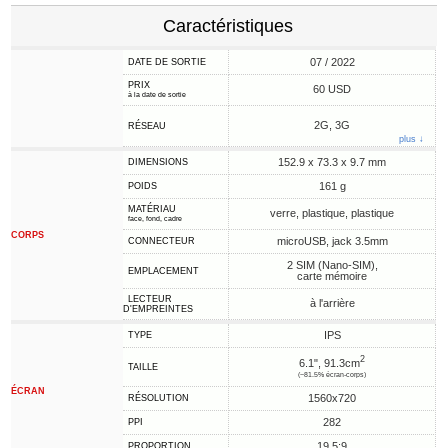
Caractéristiques
07 / 2022
DATE DE SORTIE
PRIX
60 USD
à la date de sortie
2G, 3G
RÉSEAU
plus ↓
152.9 x 73.3 x 9.7 mm
DIMENSIONS
161 g
POIDS
MATÉRIAU
verre, plastique, plastique
face, fond, cadre
CORPS
microUSB, jack 3.5mm
CONNECTEUR
2 SIM (Nano-SIM),
EMPLACEMENT
carte mémoire
LECTEUR
à l'arrière
D'EMPREINTES
IPS
TYPE
2
6.1", 91.3cm
TAILLE
(~81.5% écran-corps)
ÉCRAN
1560x720
RÉSOLUTION
282
PPI
19.5:9
PROPORTION