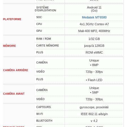
Android 11
SYSTÈME
(Go)
D'EXPLOITATION
Mediatek MT6580
SOC
PLATEFORME
4x1.3GHz Cortex-A7
CPU
Mali-400 MP2, 400MHz
GPU
1/32 GB
RAM / ROM
jusqu'à 128GB
CARTE MÉMOIRE
MÉMOIRE
ROM eMMC
PLUS
Unique
CAMÉRA
• 8MP
CAMÉRA ARRIÈRE
720p - 30fps
VIDÉO
PLUS
• Flash LED
Unique
CAMÉRA
• 5MP
CAMÉRA AVANT
720p - 30fps
VIDÉO
gyroscope, proximité
CAPTEURS
IEEE 802.11 a/b/g/n
WI-FI
v 4.2
BLUETOOTH