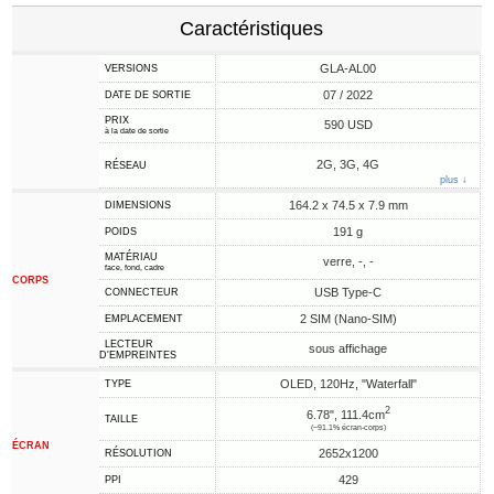
Caractéristiques
GLA-AL00
VERSIONS
07 / 2022
DATE DE SORTIE
PRIX
590 USD
à la date de sortie
2G, 3G, 4G
RÉSEAU
plus ↓
164.2 x 74.5 x 7.9 mm
DIMENSIONS
191 g
POIDS
MATÉRIAU
verre, -, -
face, fond, cadre
CORPS
USB Type-C
CONNECTEUR
2 SIM (Nano-SIM)
EMPLACEMENT
LECTEUR
sous affichage
D'EMPREINTES
OLED, 120Hz, "Waterfall"
TYPE
2
6.78", 111.4cm
TAILLE
(~91.1% écran-corps)
ÉCRAN
2652x1200
RÉSOLUTION
429
PPI