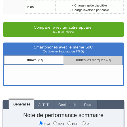
• Charge rapide via câble
PLUS
• Charge inversée par câble
Comparer avec un autre appareil
(au total - 6070)
Smartphones avec le même SoC
(Qualcomm Snapdragon 778G)
Huawei
Toutes les marques
(12)
(43)
Généralisé
AnTuTu
Geekbench
Plus...
Note de performance sommaire
Total
CPU
GPU
IA