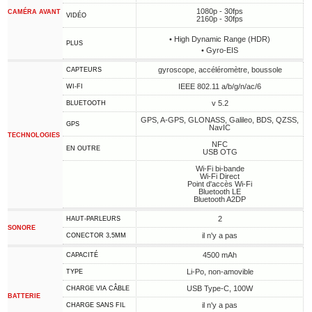
1080p - 30fps
CAMÉRA AVANT
VIDÉO
2160p - 30fps
• High Dynamic Range (HDR)
PLUS
• Gyro-EIS
gyroscope, accéléromètre, boussole
CAPTEURS
IEEE 802.11 a/b/g/n/ac/6
WI-FI
v 5.2
BLUETOOTH
GPS, A-GPS, GLONASS, Galileo, BDS, QZSS,
GPS
NavIC
TECHNOLOGIES
NFC
EN OUTRE
USB OTG
Wi-Fi bi-bande
Wi-Fi Direct
Point d'accès Wi-Fi
Bluetooth LE
Bluetooth A2DP
2
HAUT-PARLEURS
SONORE
il n'y a pas
CONECTOR 3,5MM
4500 mAh
CAPACITÉ
Li-Po, non-amovible
TYPE
USB Type-C, 100W
CHARGE VIA CÂBLE
BATTERIE
il n'y a pas
CHARGE SANS FIL