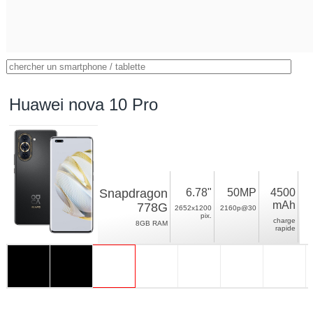
Huawei nova 10 Pro
Snapdragon
6.78"
50MP
4500
mAh
778G
2652x1200
2160p@30
pix.
charge
8GB RAM
rapide