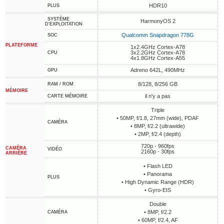
HDR10
PLUS
SYSTÈME
HarmonyOS 2
D'EXPLOITATION
Qualcomm Snapdragon 778G
SOC
PLATEFORME
1x2.4GHz Cortex-A78
3x2.2GHz Cortex-A78
CPU
4x1.8GHz Cortex-A55
Adreno 642L, 490MHz
GPU
8/128, 8/256 GB
RAM / ROM
MÉMOIRE
il n'y a pas
CARTE MÉMOIRE
Triple
• 50MP, f/1.8, 27mm (wide), PDAF
CAMÉRA
• 8MP, f/2.2 (ultrawide)
• 2MP, f/2.4 (depth)
720p - 960fps
CAMÉRA
VIDÉO
2160p - 30fps
ARRIÈRE
• Flash LED
• Panorama
PLUS
• High Dynamic Range (HDR)
• Gyro-EIS
Double
• 8MP, f/2.2
CAMÉRA
• 60MP, f/2.4, AF