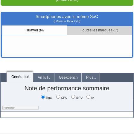
(au total - 6070)
Smartphones avec le même SoC
(HiSilicon Kirin 970)
Huawei
Toutes les marques
(10)
(14)
Généralisé
AnTuTu
Geekbench
Plus...
Note de performance sommaire
Total
CPU
GPU
IA