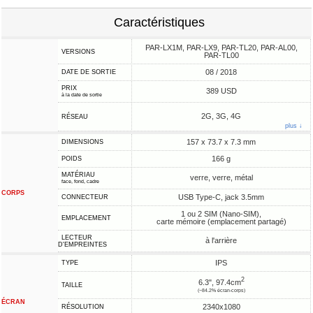
Caractéristiques
PAR-LX1M, PAR-LX9, PAR-TL20, PAR-AL00,
VERSIONS
PAR-TL00
08 / 2018
DATE DE SORTIE
PRIX
389 USD
à la date de sortie
2G, 3G, 4G
RÉSEAU
plus ↓
157 x 73.7 x 7.3 mm
DIMENSIONS
166 g
POIDS
MATÉRIAU
verre, verre, métal
face, fond, cadre
CORPS
USB Type-C, jack 3.5mm
CONNECTEUR
1 ou 2 SIM (Nano-SIM),
EMPLACEMENT
carte mémoire (emplacement partagé)
LECTEUR
à l'arrière
D'EMPREINTES
IPS
TYPE
2
6.3", 97.4cm
TAILLE
(~84.2% écran-corps)
ÉCRAN
2340x1080
RÉSOLUTION