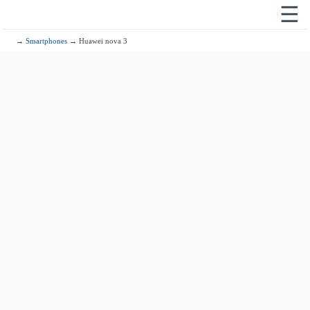
☰
→
Smartphones
→ Huawei nova 3