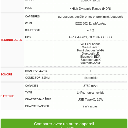
1080p - 30fps
VIDÉO
PLUS
• High Dynamic Range (HDR)
gyroscope, accéléromètre, proximité, boussole
CAPTEURS
IEEE 802.11 a/b/g/n/ac
WI-FI
v 4.2
BLUETOOTH
GPS, A-GPS, GLONASS, BDS
GPS
TECHNOLOGIES
Wi-Fi bi-bande
Wi-Fi Direct
Point d'accès Wi-Fi
Bluetooth LE
Bluetooth EDR
Bluetooth aptX
Bluetooth A2DP
1
HAUT-PARLEURS
SONORE
disponible
CONECTOR 3,5MM
3750 mAh
CAPACITÉ
Li-Po, non-amovible
TYPE
BATTERIE
USB Type-C, 18W
CHARGE VIA CÂBLE
il n'y a pas
CHARGE SANS FIL
Comparer avec un autre appareil