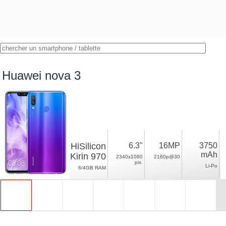
Huawei nova 3
HiSilicon
6.3"
16MP
3750
mAh
Kirin 970
2340x1080
2160p@30
pix.
Li-Po
6/4GB RAM