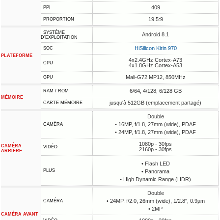
409
PPI
19.5:9
PROPORTION
SYSTÈME
Android 8.1
D'EXPLOITATION
HiSilicon Kirin 970
SOC
PLATEFORME
4x2.4GHz Cortex-A73
CPU
4x1.8GHz Cortex-A53
Mali-G72 MP12, 850MHz
GPU
6/64, 4/128, 6/128 GB
RAM / ROM
MÉMOIRE
jusqu'à 512GB (emplacement partagé)
CARTE MÉMOIRE
Double
• 16MP, f/1.8, 27mm (wide), PDAF
CAMÉRA
• 24MP, f/1.8, 27mm (wide), PDAF
1080p - 30fps
CAMÉRA
VIDÉO
2160p - 30fps
ARRIÈRE
• Flash LED
PLUS
• Panorama
• High Dynamic Range (HDR)
Double
• 24MP, f/2.0, 26mm (wide), 1/2.8", 0.9µm
CAMÉRA
• 2MP
CAMÉRA AVANT