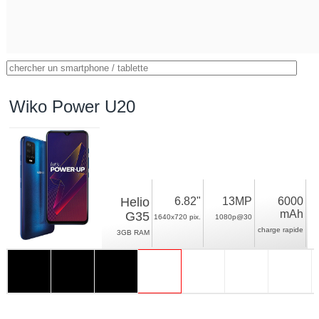
Wiko Power U20
Helio
6.82"
13MP
6000
mAh
G35
1640x720 pix.
1080p@30
charge rapide
3GB RAM