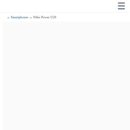
☰
→
Smartphones
→ Wiko Power U20