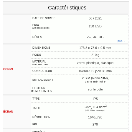
Caractéristiques
06 / 2021
DATE DE SORTIE
PRIX
130 USD
à la date de sortie
2G, 3G, 4G
RÉSEAU
plus ↓
173.8 x 78.6 x 9.5 mm
DIMENSIONS
210 g
POIDS
MATÉRIAU
verre, plastique, plastique
face, fond, cadre
CORPS
microUSB, jack 3.5mm
CONNECTEUR
2 SIM (Nano-SIM),
EMPLACEMENT
carte mémoire
LECTEUR
sur le côté
D'EMPREINTES
IPS
TYPE
2
6.82", 104.8cm
TAILLE
(~76.7% écran-corps)
ÉCRAN
1640x720
RÉSOLUTION
270
PPI