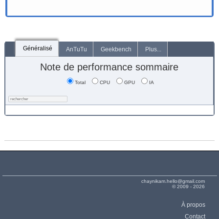
Généralisé
AnTuTu
Geekbench
Plus...
Note de performance sommaire
Total
CPU
GPU
IA
chaynikam.hello@gmail.com
© 2009 - 2026
À propos
Contact