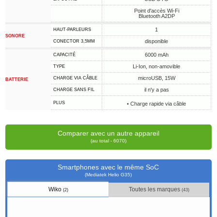
Point d'accès Wi-Fi
Bluetooth A2DP
1
HAUT-PARLEURS
SONORE
disponible
CONECTOR 3,5MM
6000 mAh
CAPACITÉ
Li-Ion, non-amovible
TYPE
microUSB, 15W
CHARGE VIA CÂBLE
BATTERIE
il n'y a pas
CHARGE SANS FIL
PLUS
• Charge rapide via câble
Comparer avec un autre appareil
(au total - 6070)
Smartphones avec le même SoC
(Mediatek Helio G35)
Wiko
Toutes les marques
(2)
(43)