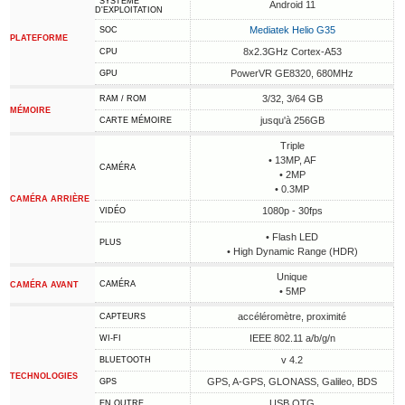
SYSTÈME
Android 11
D'EXPLOITATION
Mediatek Helio G35
SOC
PLATEFORME
8x2.3GHz Cortex-A53
CPU
PowerVR GE8320, 680MHz
GPU
3/32, 3/64 GB
RAM / ROM
MÉMOIRE
jusqu'à 256GB
CARTE MÉMOIRE
Triple
• 13MP, AF
CAMÉRA
• 2MP
• 0.3MP
CAMÉRA ARRIÈRE
1080p - 30fps
VIDÉO
• Flash LED
PLUS
• High Dynamic Range (HDR)
Unique
CAMÉRA
CAMÉRA AVANT
• 5MP
accéléromètre, proximité
CAPTEURS
IEEE 802.11 a/b/g/n
WI-FI
v 4.2
BLUETOOTH
TECHNOLOGIES
GPS, A-GPS, GLONASS, Galileo, BDS
GPS
USB OTG
EN OUTRE