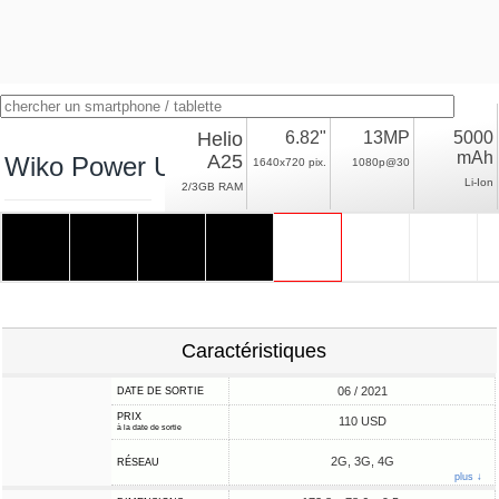
Helio
6.82"
13MP
5000
mAh
A25
Wiko Power U10
1640x720 pix.
1080p@30
Li-Ion
2/3GB RAM
Caractéristiques
06 / 2021
DATE DE SORTIE
PRIX
110 USD
à la date de sortie
2G, 3G, 4G
RÉSEAU
plus ↓