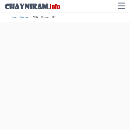
☰
→
Smartphones
→ Wiko Power U10