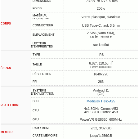
173.8 x 78.6 x 9.5 mm
DIMENSIONS
206 g
POIDS
MATÉRIAU
verre, plastique, plastique
face, fond, cadre
CORPS
USB Type-C, jack 3.5mm
CONNECTEUR
2 SIM (Nano-SIM),
EMPLACEMENT
carte mémoire
LECTEUR
sur le côté
D'EMPREINTES
IPS
TYPE
2
6.82", 110.5cm
TAILLE
(~80.9% écran-corps)
ÉCRAN
1640x720
RÉSOLUTION
263
PPI
Android 11
SYSTÈME
(Go)
D'EXPLOITATION
Mediatek Helio A25
SOC
PLATEFORME
4x1.8GHz Cortex-A53
CPU
4x1.5GHz Cortex-A53
PowerVR GE8320, 600MHz
GPU
2/32, 3/32 GB
RAM / ROM
MÉMOIRE
jusqu'à 256GB
CARTE MÉMOIRE