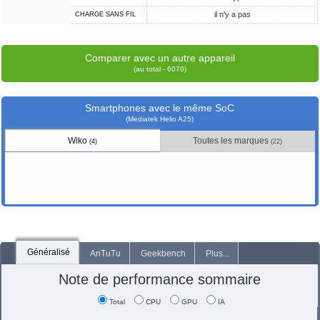
il n'y a pas
CHARGE SANS FIL
Comparer avec un autre appareil
(au total - 6070)
Smartphones avec le même SoC
(Mediatek Helio A25)
Wiko
Toutes les marques
(4)
(22)
Généralisé
AnTuTu
Geekbench
Plus...
Note de performance sommaire
Total
CPU
GPU
IA