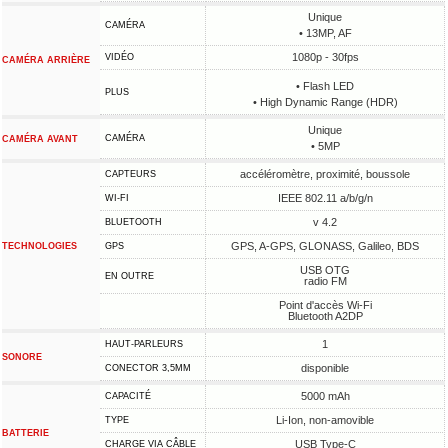
Unique
CAMÉRA
• 13MP, AF
1080p - 30fps
VIDÉO
CAMÉRA ARRIÈRE
• Flash LED
PLUS
• High Dynamic Range (HDR)
Unique
CAMÉRA
CAMÉRA AVANT
• 5MP
accéléromètre, proximité, boussole
CAPTEURS
IEEE 802.11 a/b/g/n
WI-FI
v 4.2
BLUETOOTH
GPS, A-GPS, GLONASS, Galileo, BDS
TECHNOLOGIES
GPS
USB OTG
EN OUTRE
radio FM
Point d'accès Wi-Fi
Bluetooth A2DP
1
HAUT-PARLEURS
SONORE
disponible
CONECTOR 3,5MM
5000 mAh
CAPACITÉ
Li-Ion, non-amovible
TYPE
BATTERIE
USB Type-C
CHARGE VIA CÂBLE