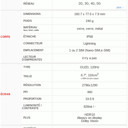
2G, 3G, 4G, 5G
RÉSEAU
plus ↓
160.7 x 77.6 x 7.9 mm
DIMENSIONS
240 g
POIDS
MATÉRIAU
verre, verre, métal
face, fond, cadre
IP68
ÉTANCHE
CORPS
Lightning
CONNECTEUR
1 ou 2 SIM (Nano-SIM,e-SIM)
EMPLACEMENT
LECTEUR
il n'y a pas
D'EMPREINTES
OLED, 120Hz
TYPE
2
6.7", 110cm
TAILLE
(~88% écran-corps)
2796x1290
RÉSOLUTION
460
PPI
ÉCRAN
19.5:9
PROPORTION
LUMINOSITÉ /
828nit / -
CONTRASTE
HDR10
Always on display
PLUS
Dolby Vision