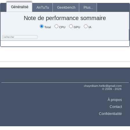
Généralisé
AnTuTu
Geekbench
Plus...
Note de performance sommaire
Total
CPU
GPU
IA
chaynikam.hello@gmail.com
© 2009 - 2026
À propos
Contact
Confidentialité