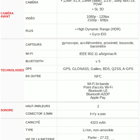
• 12MP, f/1.9, 23mm (wide), 1/3.6", Sony IMX714,
CAMÉRA
PDAF
• SL 3D
CAMÉRA
1080p - 120fps
AVANT
VIDÉO
2160p - 60fps
• High Dynamic Range (HDR)
PLUS
• Gyro-EIS
gyroscope, accéléromètre, proximité, boussole,
CAPTEURS
baromètre
IEEE 802.11 a/b/g/n/ac/6
WI-FI
v 5
BLUETOOTH
GPS, GLONASS, Galileo, BDS, QZSS, A-GPS
GPS
TECHNOLOGIES
NFC
EN OUTRE
Wi-Fi bi-bande
Point d'accès Wi-Fi
Bluetooth LE
Bluetooth A2DP
Apple Pay
2
HAUT-PARLEURS
SONORE
il n'y a pas
CONECTOR 3,5MM
4323 mAh
CAPACITÉ
Li-Ion, non-amovible
TYPE
Parler - 27:23
VIE DE LA BATTERIE