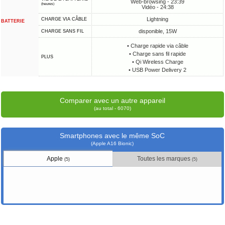
Web-browsing - 23:39
(heures)
Vidéo - 24:38
Lightning
CHARGE VIA CÂBLE
BATTERIE
disponible, 15W
CHARGE SANS FIL
• Charge rapide via câble
• Charge sans fil rapide
PLUS
• Qi Wireless Charge
• USB Power Delivery 2
Comparer avec un autre appareil
(au total - 6070)
Smartphones avec le même SoC
(Apple A16 Bionic)
Apple
Toutes les marques
(5)
(5)