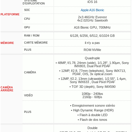
SYSTÈME
iOS 16
D'EXPLOITATION
Apple A16 Bionic
SOC
PLATEFORME
2x3.46GHz Everest
CPU
4x2.02GHz Sawtooth
A16 Bionic GPU, 700MHz
GPU
6/128, 6/256, 6/512, 6/1024 GB
RAM / ROM
il n'y a pas
CARTE MÉMOIRE
MÉMOIRE
ROM NVMe
PLUS
Quadruple
• 48MP, f/1.78, 24mm (wide), 1/1.28", 1.90µm, Sony
IMX803, Dual Pixel PDAF
• 12MP, f/2.8, 77mm (telephoto), Sony IMX713,
CAMÉRA
PDAF, OIS, 3x optical zoom
• 12MP, f/2.2, 13mm (ultrawide), 1/2.55", 1.4µm,
Sony IMX633 , Dual Pixel PDAF
• TOF 3D (depth), Sony IMX590
CAMÉRA
ARRIÈRE
1080p - 240fps
VIDÉO
2160p - 60fps
• Enregistrement sonore stéréo
• High Dynamic Range (HDR)
PLUS
• Flash à double LED
• Flash de dos tonos
Double