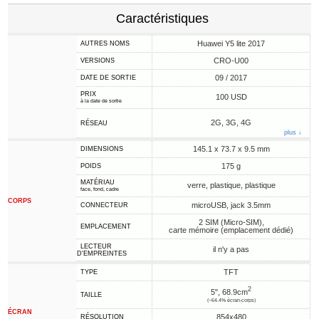
Caractéristiques
Huawei Y5 lite 2017
AUTRES NOMS
CRO-U00
VERSIONS
09 / 2017
DATE DE SORTIE
PRIX
100 USD
à la date de sortie
2G, 3G, 4G
RÉSEAU
plus ↓
145.1 x 73.7 x 9.5 mm
DIMENSIONS
175 g
POIDS
MATÉRIAU
verre, plastique, plastique
face, fond, cadre
CORPS
microUSB, jack 3.5mm
CONNECTEUR
2 SIM (Micro-SIM),
EMPLACEMENT
carte mémoire (emplacement dédié)
LECTEUR
il n'y a pas
D'EMPREINTES
TFT
TYPE
2
5", 68.9cm
TAILLE
(~64.4% écran-corps)
ÉCRAN
854x480
RÉSOLUTION