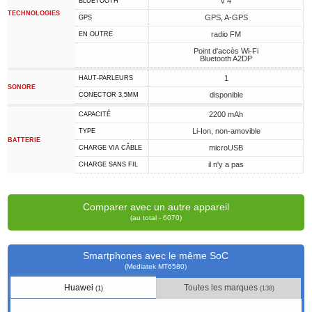
v 4
BLUETOOTH
TECHNOLOGIES
GPS, A-GPS
GPS
radio FM
EN OUTRE
Point d'accès Wi-Fi
Bluetooth A2DP
1
HAUT-PARLEURS
SONORE
disponible
CONECTOR 3,5MM
2200 mAh
CAPACITÉ
Li-Ion, non-amovible
TYPE
BATTERIE
microUSB
CHARGE VIA CÂBLE
il n'y a pas
CHARGE SANS FIL
Comparer avec un autre appareil
(au total - 6070)
Smartphones avec le même SoC
(Mediatek MT6580)
Huawei
Toutes les marques
(1)
(138)