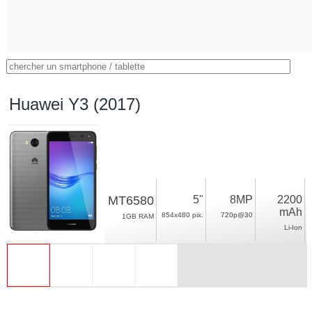
Huawei Y3 (2017)
MT6580
5"
8MP
2200
mAh
854x480 pix.
720p@30
1GB RAM
Li-Ion