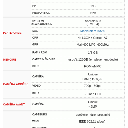
196
PPI
16:9
PROPORTION
Android 6.0
SYSTÈME
(EMUI 4)
D'EXPLOITATION
Mediatek MT6580
SOC
PLATEFORME
4x1.3GHz Cortex-A7
CPU
Mali-400 MP2, 400MHz
GPU
1/8 GB
RAM / ROM
jusqu'à 128GB (emplacement dédié)
CARTE MÉMOIRE
MÉMOIRE
ROM eMMC
PLUS
Unique
CAMÉRA
• 8MP, f/2.0, AF
CAMÉRA ARRIÈRE
720p - 30fps
VIDÉO
PLUS
• Flash LED
Unique
CAMÉRA
CAMÉRA AVANT
• 2MP
accéléromètre, proximité
CAPTEURS
IEEE 802.11 a/b/g/n
WI-FI