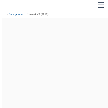
☰
→
Smartphones
→ Huawei Y3 (2017)