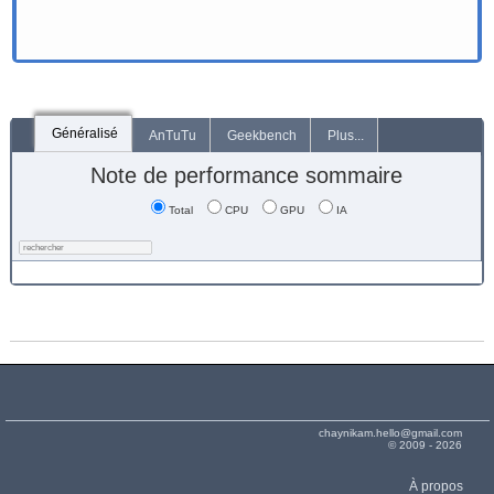
Généralisé
AnTuTu
Geekbench
Plus...
Note de performance sommaire
Total
CPU
GPU
IA
chaynikam.hello@gmail.com
© 2009 - 2026
À propos