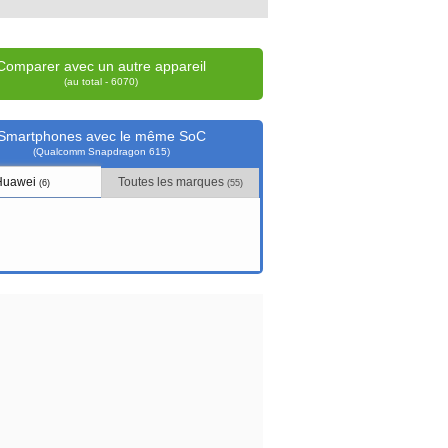
Comparer avec un autre appareil
(au total - 6070)
Smartphones avec le même SoC
(Qualcomm Snapdragon 615)
Huawei
Toutes les marques
(6)
(55)