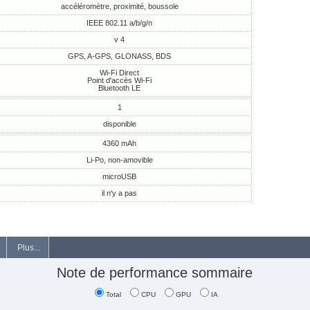
accéléromètre, proximité, boussole
IEEE 802.11 a/b/g/n
v 4
GPS, A-GPS, GLONASS, BDS
Wi-Fi Direct
Point d'accès Wi-Fi
Bluetooth LE
1
disponible
4360 mAh
Li-Po, non-amovible
microUSB
il n'y a pas
Plus...
Note de performance sommaire
Total
CPU
GPU
IA