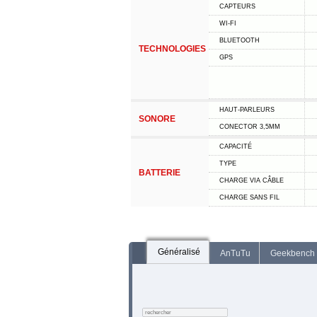
CAPTEURS
WI-FI
BLUETOOTH
TECHNOLOGIES
GPS
HAUT-PARLEURS
SONORE
CONECTOR 3,5MM
CAPACITÉ
TYPE
BATTERIE
CHARGE VIA CÂBLE
CHARGE SANS FIL
Généralisé
AnTuTu
Geekbench