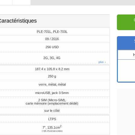
aractéristiques
PLE-701L, PLE-703L
09 / 2016
256 USD
2G, 3G, 4G
plus ↓
187.4 x 105.8 x 8.2 mm
250 g
verre, métal, métal
microUSB, jack 3.5mm
2 SIM (Micro-SIM),
carte mémoire (emplacement dédié)
sur le côté
LTPS
2
7", 135.1cm
(~68.1% écran-corps)