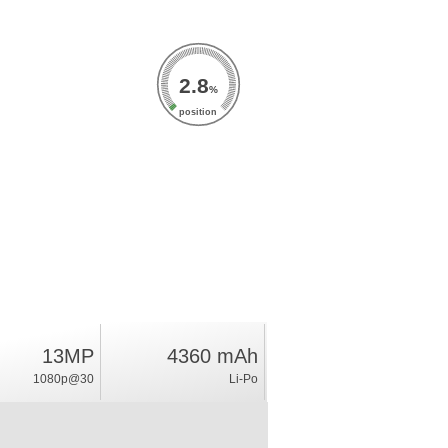
2.8
%
position
13MP
4360 mAh
1080p@30
Li-Po