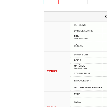
C
VERSIONS
DATE DE SORTIE
PRIX
à la date de sortie
RÉSEAU
DIMENSIONS
POIDS
MATÉRIAU
face, fond, cadre
CORPS
CONNECTEUR
EMPLACEMENT
LECTEUR D'EMPREINTES
TYPE
TAILLE