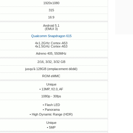
1920x1080
315
16:9
Android 5.1
(EMUI 3)
Qualcomm Snapdragon 615
4x1.2GHz Cortex-A53
4x1.5GHz Cortex-A53
Adreno 405, 550MHz
2/16, 3/32, 3/32 GB
jusqu'à 128GB (emplacement dédié)
ROM eMMC
Unique
• 13MP, f/2.0, AF
1080p - 30fps
• Flash LED
• Panorama
• High Dynamic Range (HDR)
Unique
• 5MP