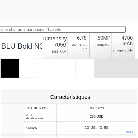
Dimensity
6.78"
50MP
4700
mAh
7050
BLU Bold N3
2400x1080
2160p@30
pix.
charge rapide
8GB RAM
Caractéristiques
08 / 2023
DATE DE SORTIE
PRIX
250 USD
à la date de sortie
2G, 3G, 4G, 5G
RÉSEAU
plus ↓