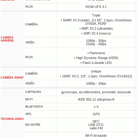
ROM UFS 3.1
PLUS
Triple
• 50MP, f/1.9 (wide), 1/1.55", 1.0µm, OmniVision
OV50A, PDAF
CAMÉRA
• 8MP, f/2.2 (ultrawide)
• 2MP, f/2.4 (macro)
CAMÉRA
1080p - 30fps
ARRIÈRE
VIDÉO
2160p - 30fps
• Panorama
PLUS
• High Dynamic Range (HDR)
• Flash à double LED
Unique
CAMÉRA
• 16MP, f/2.5, 1/3", 1.0µm, OmniVision OV16A1Q
CAMÉRA AVANT
1080p - 30fps
VIDÉO
gyroscope, accéléromètre, proximité, boussole
CAPTEURS
IEEE 802.11 a/b/g/n/ac/6
WI-FI
v 5
BLUETOOTH
GPS
GPS
TECHNOLOGIES
NFC
USB OTG
EN OUTRE
radio FM
Wi-Fi bi-bande