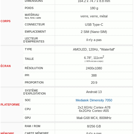
164.2 x 74.7 x 8.8 mm
DIMENSIONS
180 g
POIDS
MATÉRIAU
verre, verre, métal
face, fond, cadre
CORPS
USB Type-C
CONNECTEUR
2 SIM (Nano-SIM)
EMPLACEMENT
LECTEUR
il n'y a pas
D'EMPREINTES
AMOLED, 120Hz, "Waterfall"
TYPE
2
6.78", 111cm
TAILLE
(~90% écran-corps)
ÉCRAN
2400x1080
RÉSOLUTION
388
PPI
20:9
PROPORTION
SYSTÈME
Android 13
D'EXPLOITATION
Mediatek Dimensity 7050
SOC
PLATEFORME
2x2.6GHz Cortex-A78
CPU
6x2GHz Cortex-A55
Mali-G68 MC4, 800MHz
GPU
8/256 GB
RAM / ROM
il n'y a pas
CARTE MÉMOIRE
MÉMOIRE