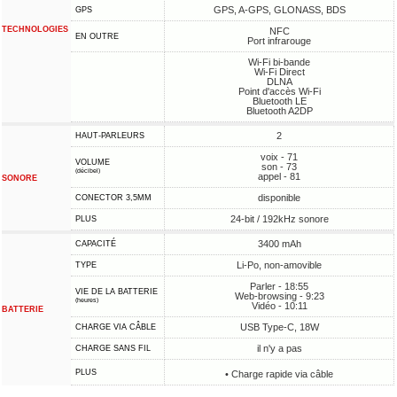
GPS, A-GPS, GLONASS, BDS
GPS
TECHNOLOGIES
NFC
EN OUTRE
Port infrarouge
Wi-Fi bi-bande
Wi-Fi Direct
DLNA
Point d'accès Wi-Fi
Bluetooth LE
Bluetooth A2DP
2
HAUT-PARLEURS
voix - 71
VOLUME
son - 73
(décibel)
appel - 81
SONORE
disponible
CONECTOR 3,5MM
24-bit / 192kHz sonore
PLUS
3400 mAh
CAPACITÉ
Li-Po, non-amovible
TYPE
Parler - 18:55
VIE DE LA BATTERIE
Web-browsing - 9:23
(heures)
Vidéo - 10:11
BATTERIE
USB Type-C, 18W
CHARGE VIA CÂBLE
il n'y a pas
CHARGE SANS FIL
PLUS
• Charge rapide via câble