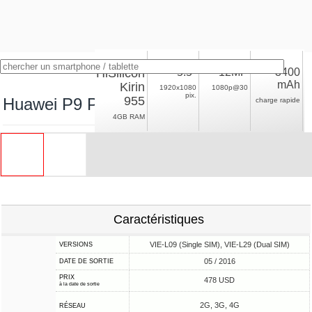
HiSilicon
5.5"
12MP
3400
mAh
Kirin
1920x1080
1080p@30
pix.
955
Huawei P9 Plus
charge rapide
4GB RAM
Caractéristiques
VIE-L09 (Single SIM), VIE-L29 (Dual SIM)
VERSIONS
05 / 2016
DATE DE SORTIE
PRIX
478 USD
à la date de sortie
2G, 3G, 4G
RÉSEAU