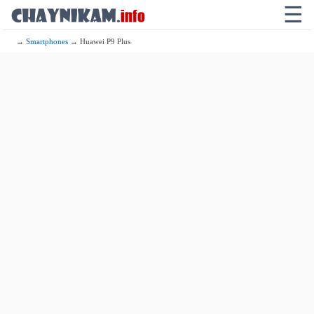
☰
→
Smartphones
→ Huawei P9 Plus