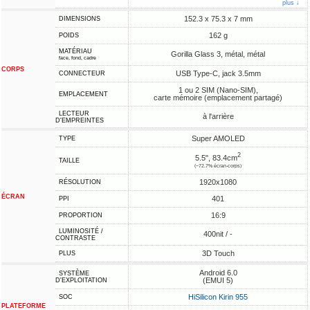
plus ↓
152.3 x 75.3 x 7 mm
DIMENSIONS
162 g
POIDS
MATÉRIAU
Gorilla Glass 3, métal, métal
face, fond, cadre
CORPS
USB Type-C, jack 3.5mm
CONNECTEUR
1 ou 2 SIM (Nano-SIM),
EMPLACEMENT
carte mémoire (emplacement partagé)
LECTEUR
à l'arrière
D'EMPREINTES
Super AMOLED
TYPE
2
5.5", 83.4cm
TAILLE
(~72.7% écran-corps)
1920x1080
RÉSOLUTION
ÉCRAN
401
PPI
16:9
PROPORTION
LUMINOSITÉ /
400nit / -
CONTRASTE
3D Touch
PLUS
Android 6.0
SYSTÈME
(EMUI 5)
D'EXPLOITATION
HiSilicon Kirin 955
SOC
PLATEFORME