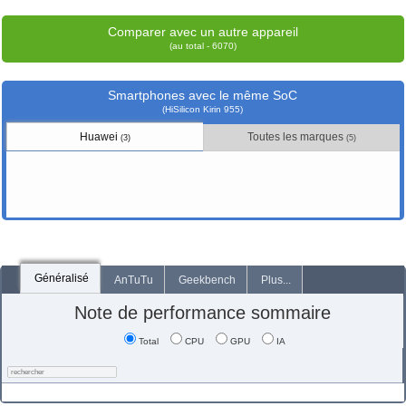
Comparer avec un autre appareil
(au total - 6070)
Smartphones avec le même SoC
(HiSilicon Kirin 955)
Huawei
Toutes les marques
(3)
(5)
Généralisé
AnTuTu
Geekbench
Plus...
Note de performance sommaire
Total
CPU
GPU
IA