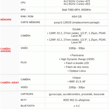
4x2.5GHz Cortex-A72
CPU
4x1.8GHz Cortex-A53
Mali-T880 MP4, 900MHz
GPU
4/64 GB
RAM / ROM
MÉMOIRE
jusqu'à 128GB (emplacement partagé)
CARTE MÉMOIRE
Double
• 12MP, f/2.2, 27mm (wide), 1/2.9", 1.25µm, PDAF,
Laser AF
CAMÉRA
• 12MP, f/2.2, 27mm (wide), 1/2.9", 1.25µm, PDAF,
Laser AF
1080p - 30fps
VIDÉO
CAMÉRA
ARRIÈRE
• Panorama
• High Dynamic Range (HDR)
PLUS
• Flash à double LED
• Flash de dos tonos
• Optique Leica
Unique
CAMÉRA
• 8MP, f/1.9, AF
CAMÉRA AVANT
1080p - 30fps
VIDÉO
gyroscope, accéléromètre, proximité, boussole
CAPTEURS
IEEE 802.11 a/b/g/n/ac
WI-FI
v 4.2
BLUETOOTH