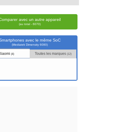
Comparer avec un autre appareil
(au total - 6070)
Smartphones avec le même SoC
(Mediatek Dimensity 6080)
Xiaomi
Toutes les marques
(4)
(12)