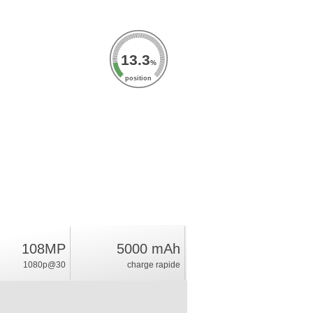
13.3
%
position
108MP
5000 mAh
1080p@30
charge rapide