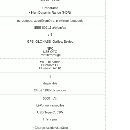
• Panorama
• High Dynamic Range (HDR)
gyroscope, accéléromètre, proximité, boussole
IEEE 802.11 a/b/g/n/ac
v 5
GPS, GLONASS, Galileo, Beidou
NFC
USB OTG
Port infrarouge
Wi-Fi bi-bande
Bluetooth LE
Bluetooth A2DP
1
disponible
24-bit / 192kHz sonore
5000 mAh
Li-Po, non-amovible
USB Type-C, 33W
il n'y a pas
• Charge rapide via câble