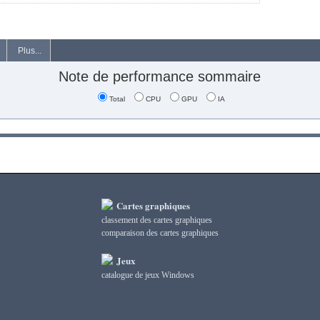
Plus...
Note de performance sommaire
Total
CPU
GPU
IA
Cartes graphiques
classement des cartes graphiques
сomparaison des cartes graphiques
Jeux
catalogue de jeux Windows