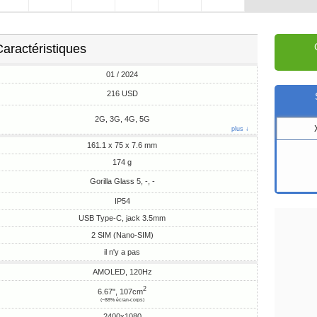
aractéristiques
01 / 2024
216 USD
2G, 3G, 4G, 5G
plus ↓
161.1 x 75 x 7.6 mm
174 g
Gorilla Glass 5, -, -
IP54
USB Type-C, jack 3.5mm
2 SIM (Nano-SIM)
il n'y a pas
AMOLED, 120Hz
2
6.67", 107cm
(~88% écran-corps)
2400x1080