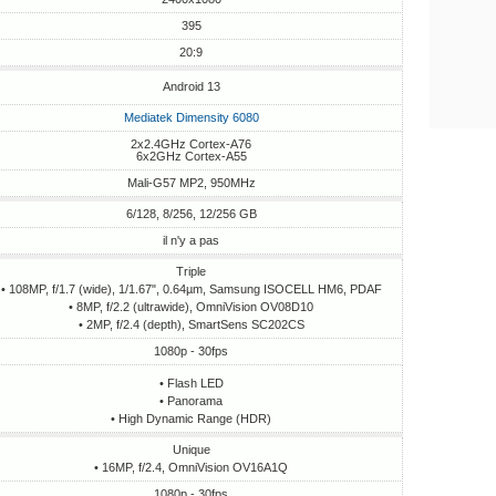
395
20:9
Android 13
Mediatek Dimensity 6080
2x2.4GHz Cortex-A76
6x2GHz Cortex-A55
Mali-G57 MP2, 950MHz
6/128, 8/256, 12/256 GB
il n'y a pas
Triple
• 108MP, f/1.7 (wide), 1/1.67", 0.64µm, Samsung ISOCELL HM6, PDAF
• 8MP, f/2.2 (ultrawide), OmniVision OV08D10
• 2MP, f/2.4 (depth), SmartSens SC202CS
1080p - 30fps
• Flash LED
• Panorama
• High Dynamic Range (HDR)
Unique
• 16MP, f/2.4, OmniVision OV16A1Q
1080p - 30fps