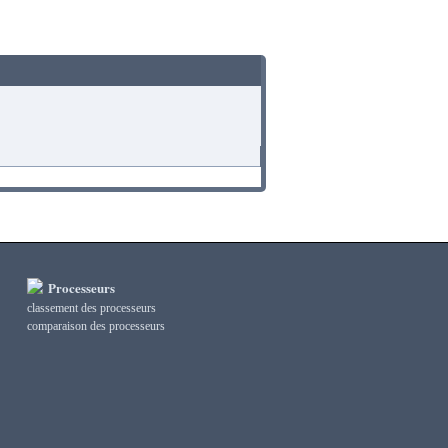
Processeurs
classement des processeurs
сomparaison des processeurs