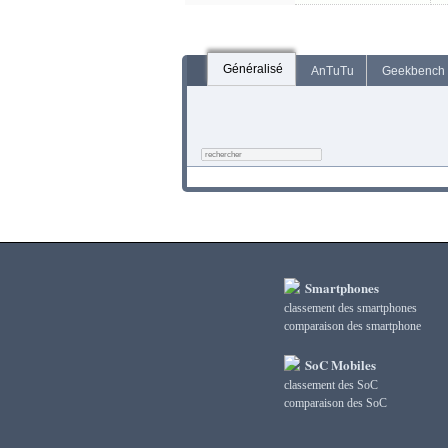
Généralisé
AnTuTu
Geekbench
Smartphones
classement des smartphones
сomparaison des smartphone
SoC Mobiles
classement des SoC
сomparaison des SoC