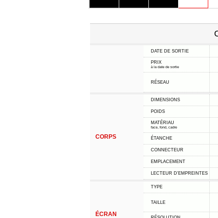
C
DATE DE SORTIE
PRIX
à la date de sortie
RÉSEAU
DIMENSIONS
POIDS
MATÉRIAU
face, fond, cadre
CORPS
ÉTANCHE
CONNECTEUR
EMPLACEMENT
LECTEUR D'EMPREINTES
TYPE
TAILLE
ÉCRAN
RÉSOLUTION