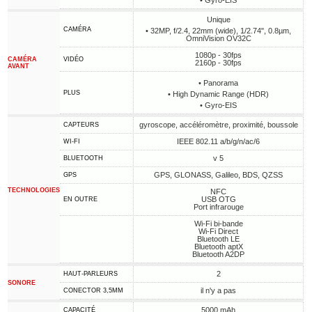
• Gyro-EIS
Unique
CAMÉRA
• 32MP, f/2.4, 22mm (wide), 1/2.74", 0.8µm,
OmniVision OV32C
1080p - 30fps
CAMÉRA
VIDÉO
2160p - 30fps
AVANT
• Panorama
PLUS
• High Dynamic Range (HDR)
• Gyro-EIS
gyroscope, accéléromètre, proximité, boussole
CAPTEURS
IEEE 802.11 a/b/g/n/ac/6
WI-FI
v 5
BLUETOOTH
GPS, GLONASS, Galileo, BDS, QZSS
GPS
TECHNOLOGIES
NFC
USB OTG
EN OUTRE
Port infrarouge
Wi-Fi bi-bande
Wi-Fi Direct
Bluetooth LE
Bluetooth aptX
Bluetooth A2DP
2
HAUT-PARLEURS
SONORE
il n'y a pas
CONECTOR 3,5MM
5000 mAh
CAPACITÉ