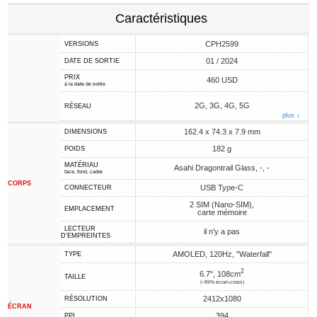
Caractéristiques
CPH2599
VERSIONS
01 / 2024
DATE DE SORTIE
PRIX
460 USD
à la date de sortie
2G, 3G, 4G, 5G
RÉSEAU
plus ↓
162.4 x 74.3 x 7.9 mm
DIMENSIONS
182 g
POIDS
MATÉRIAU
Asahi Dragontrail Glass, -, -
face, fond, cadre
CORPS
USB Type-C
CONNECTEUR
2 SIM (Nano-SIM),
EMPLACEMENT
carte mémoire
LECTEUR
il n'y a pas
D'EMPREINTES
AMOLED, 120Hz, "Waterfall"
TYPE
2
6.7", 108cm
TAILLE
(~89% écran-corps)
2412x1080
RÉSOLUTION
ÉCRAN
394
PPI