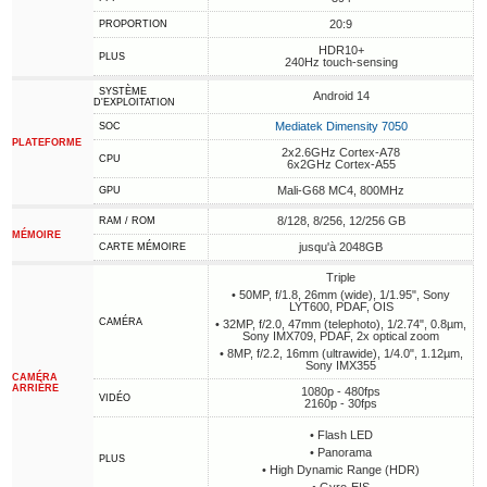
20:9
PROPORTION
HDR10+
PLUS
240Hz touch-sensing
SYSTÈME
Android 14
D'EXPLOITATION
Mediatek Dimensity 7050
SOC
PLATEFORME
2x2.6GHz Cortex-A78
CPU
6x2GHz Cortex-A55
Mali-G68 MC4, 800MHz
GPU
8/128, 8/256, 12/256 GB
RAM / ROM
MÉMOIRE
jusqu'à 2048GB
CARTE MÉMOIRE
Triple
• 50MP, f/1.8, 26mm (wide), 1/1.95", Sony
LYT600, PDAF, OIS
CAMÉRA
• 32MP, f/2.0, 47mm (telephoto), 1/2.74", 0.8µm,
Sony IMX709, PDAF, 2x optical zoom
• 8MP, f/2.2, 16mm (ultrawide), 1/4.0", 1.12µm,
Sony IMX355
CAMÉRA
ARRIÈRE
1080p - 480fps
VIDÉO
2160p - 30fps
• Flash LED
• Panorama
PLUS
• High Dynamic Range (HDR)