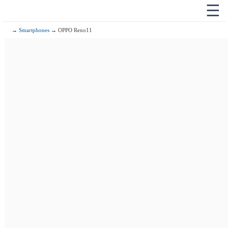
☰
→
Smartphones
→ OPPO Reno11