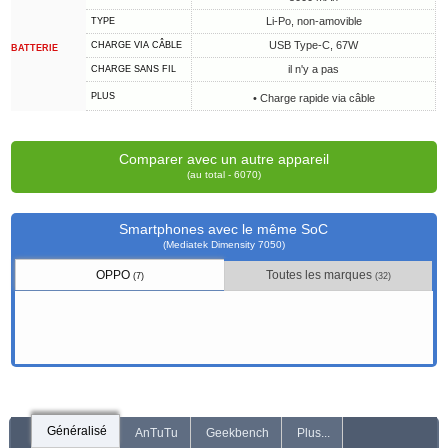
Li-Po, non-amovible
TYPE
USB Type-C, 67W
CHARGE VIA CÂBLE
BATTERIE
il n'y a pas
CHARGE SANS FIL
PLUS
• Charge rapide via câble
Comparer avec un autre appareil
(au total - 6070)
Smartphones avec le même SoC
(Mediatek Dimensity 7050)
OPPO
Toutes les marques
(7)
(32)
Généralisé
AnTuTu
Geekbench
Plus...