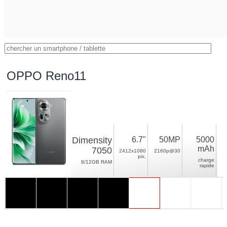
OPPO Reno11
Dimensity
6.7"
50MP
5000
mAh
7050
2412x1080
2160p@30
pix.
charge
8/12GB RAM
rapide