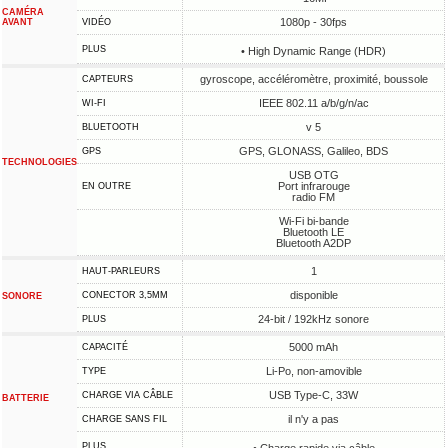
CAMÉRA
1080p - 30fps
AVANT
VIDÉO
PLUS
• High Dynamic Range (HDR)
gyroscope, accéléromètre, proximité, boussole
CAPTEURS
IEEE 802.11 a/b/g/n/ac
WI-FI
v 5
BLUETOOTH
GPS, GLONASS, Galileo, BDS
GPS
TECHNOLOGIES
USB OTG
Port infrarouge
EN OUTRE
radio FM
Wi-Fi bi-bande
Bluetooth LE
Bluetooth A2DP
1
HAUT-PARLEURS
disponible
CONECTOR 3,5MM
SONORE
24-bit / 192kHz sonore
PLUS
5000 mAh
CAPACITÉ
Li-Po, non-amovible
TYPE
USB Type-C, 33W
CHARGE VIA CÂBLE
BATTERIE
il n'y a pas
CHARGE SANS FIL
PLUS