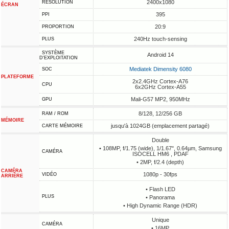
2400x1080
RÉSOLUTION
ÉCRAN
395
PPI
20:9
PROPORTION
240Hz touch-sensing
PLUS
SYSTÈME
Android 14
D'EXPLOITATION
Mediatek Dimensity 6080
SOC
PLATEFORME
2x2.4GHz Cortex-A76
CPU
6x2GHz Cortex-A55
Mali-G57 MP2, 950MHz
GPU
8/128, 12/256 GB
RAM / ROM
MÉMOIRE
jusqu'à 1024GB (emplacement partagé)
CARTE MÉMOIRE
Double
• 108MP, f/1.75 (wide), 1/1.67", 0.64µm, Samsung
CAMÉRA
ISOCELL HM6 , PDAF
• 2MP, f/2.4 (depth)
CAMÉRA
1080p - 30fps
VIDÉO
ARRIÈRE
• Flash LED
PLUS
• Panorama
• High Dynamic Range (HDR)
Unique
CAMÉRA
• 16MP