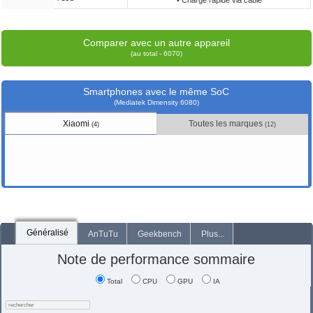
• Charge rapide via câble
Comparer avec un autre appareil
(au total - 6070)
Smartphones avec le même SoC
(Mediatek Dimensity 6080)
Xiaomi
Toutes les marques
(4)
(12)
Généralisé
AnTuTu
Geekbench
Plus...
Note de performance sommaire
Total
CPU
GPU
IA