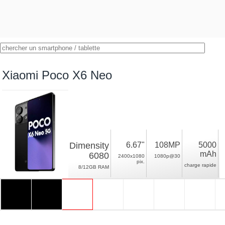
Xiaomi Poco X6 Neo
Dimensity
6.67"
108MP
5000
mAh
6080
2400x1080
1080p@30
pix.
charge rapide
8/12GB RAM