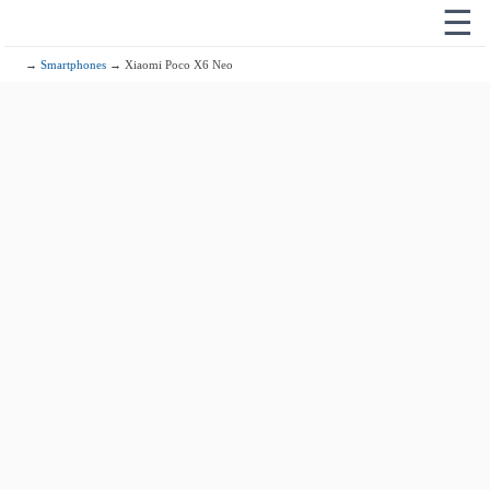
☰
→
Smartphones
→ Xiaomi Poco X6 Neo