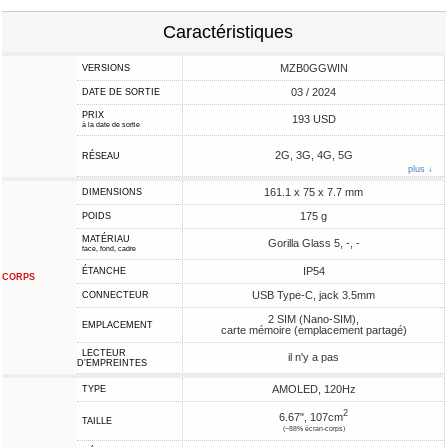
Caractéristiques
MZB0GGWIN
VERSIONS
03 / 2024
DATE DE SORTIE
PRIX
193 USD
à la date de sortie
2G, 3G, 4G, 5G
RÉSEAU
plus ↓
161.1 x 75 x 7.7 mm
DIMENSIONS
175 g
POIDS
MATÉRIAU
Gorilla Glass 5, -, -
face, fond, cadre
IP54
ÉTANCHE
CORPS
USB Type-C, jack 3.5mm
CONNECTEUR
2 SIM (Nano-SIM),
EMPLACEMENT
carte mémoire (emplacement partagé)
LECTEUR
il n'y a pas
D'EMPREINTES
AMOLED, 120Hz
TYPE
2
6.67", 107cm
TAILLE
(~88% écran-corps)