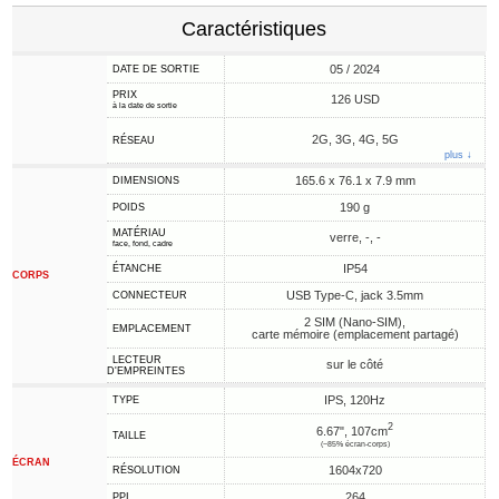
Caractéristiques
05 / 2024
DATE DE SORTIE
PRIX
126 USD
à la date de sortie
2G, 3G, 4G, 5G
RÉSEAU
plus ↓
165.6 x 76.1 x 7.9 mm
DIMENSIONS
190 g
POIDS
MATÉRIAU
verre, -, -
face, fond, cadre
IP54
ÉTANCHE
CORPS
USB Type-C, jack 3.5mm
CONNECTEUR
2 SIM (Nano-SIM),
EMPLACEMENT
carte mémoire (emplacement partagé)
LECTEUR
sur le côté
D'EMPREINTES
IPS, 120Hz
TYPE
2
6.67", 107cm
TAILLE
(~85% écran-corps)
ÉCRAN
1604x720
RÉSOLUTION
264
PPI