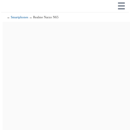
☰
→
Smartphones
→ Realme Narzo N65