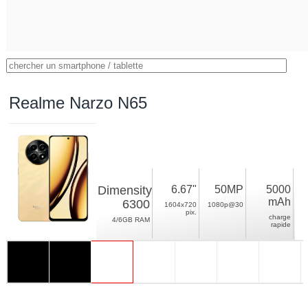
Realme Narzo N65
Dimensity
6.67"
50MP
5000
mAh
6300
1604x720
1080p@30
pix.
charge
4/6GB RAM
rapide