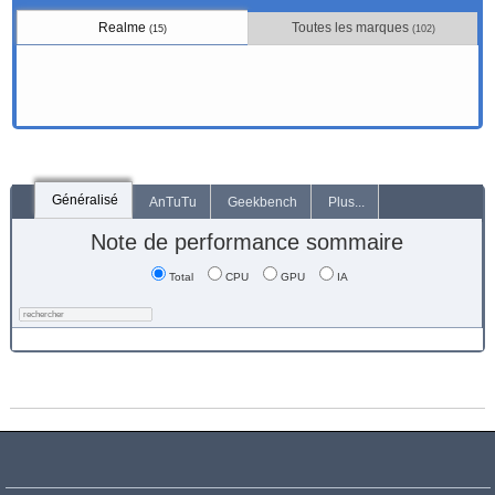
Realme
Toutes les marques
(15)
(102)
Généralisé
AnTuTu
Geekbench
Plus...
Note de performance sommaire
Total
CPU
GPU
IA