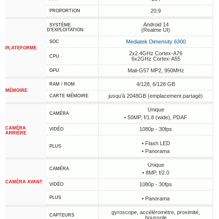
20:9
PROPORTION
Android 14
SYSTÈME
(Realme UI)
D'EXPLOITATION
Mediatek Dimensity 6300
SOC
PLATEFORME
2x2.4GHz Cortex-A76
CPU
6x2GHz Cortex-A55
Mali-G57 MP2, 950MHz
GPU
4/128, 6/128 GB
RAM / ROM
MÉMOIRE
jusqu'à 2048GB (emplacement partagé)
CARTE MÉMOIRE
Unique
CAMÉRA
• 50MP, f/1.8 (wide), PDAF
CAMÉRA
1080p - 30fps
VIDÉO
ARRIÈRE
• Flash LED
PLUS
• Panorama
Unique
CAMÉRA
• 8MP, f/2.0
CAMÉRA AVANT
1080p - 30fps
VIDÉO
PLUS
• Panorama
gyroscope, accéléromètre, proximité,
CAPTEURS
boussole