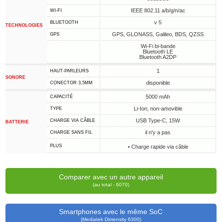
IEEE 802.11 a/b/g/n/ac
WI-FI
v 5
BLUETOOTH
TECHNOLOGIES
GPS, GLONASS, Galileo, BDS, QZSS
GPS
Wi-Fi bi-bande
Bluetooth LE
Bluetooth A2DP
1
HAUT-PARLEURS
SONORE
disponible
CONECTOR 3,5MM
5000 mAh
CAPACITÉ
Li-Ion, non-amovible
TYPE
USB Type-C, 15W
CHARGE VIA CÂBLE
BATTERIE
il n'y a pas
CHARGE SANS FIL
PLUS
• Charge rapide via câble
Comparer avec un autre appareil
(au total - 6070)
Smartphones avec le même SoC
(Mediatek Dimensity 6300)