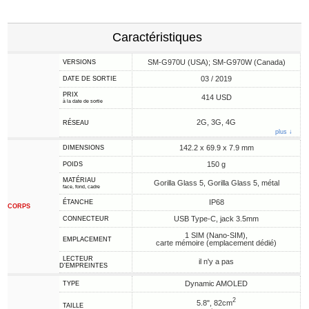
Caractéristiques
SM-G970U (USA); SM-G970W (Canada)
VERSIONS
03 / 2019
DATE DE SORTIE
PRIX
414 USD
à la date de sortie
2G, 3G, 4G
RÉSEAU
plus ↓
142.2 x 69.9 x 7.9 mm
DIMENSIONS
150 g
POIDS
MATÉRIAU
Gorilla Glass 5, Gorilla Glass 5, métal
face, fond, cadre
IP68
ÉTANCHE
CORPS
USB Type-C, jack 3.5mm
CONNECTEUR
1 SIM (Nano-SIM),
EMPLACEMENT
carte mémoire (emplacement dédié)
LECTEUR
il n'y a pas
D'EMPREINTES
Dynamic AMOLED
TYPE
2
5.8", 82cm
TAILLE