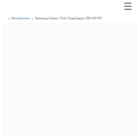
☰
→
Smartphones
→ Samsung Galaxy S10e Snapdragon SM-G970U