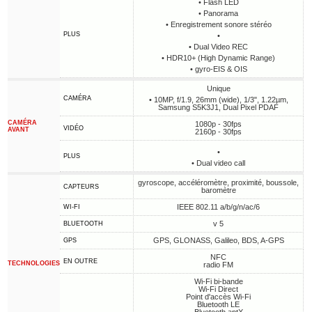
• Flash LED
• Panorama
• Enregistrement sonore stéréo
PLUS
•
• Dual Video REC
• HDR10+ (High Dynamic Range)
• gyro-EIS & OIS
Unique
CAMÉRA
• 10MP, f/1.9, 26mm (wide), 1/3", 1.22µm,
Samsung S5K3J1, Dual Pixel PDAF
CAMÉRA
1080p - 30fps
VIDÉO
AVANT
2160p - 30fps
•
PLUS
• Dual video call
gyroscope, accéléromètre, proximité, boussole,
CAPTEURS
baromètre
IEEE 802.11 a/b/g/n/ac/6
WI-FI
v 5
BLUETOOTH
GPS, GLONASS, Galileo, BDS, A-GPS
GPS
NFC
EN OUTRE
TECHNOLOGIES
radio FM
Wi-Fi bi-bande
Wi-Fi Direct
Point d'accès Wi-Fi
Bluetooth LE