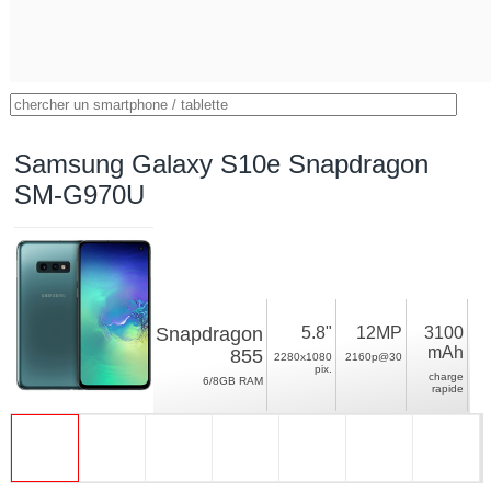
Samsung Galaxy S10e Snapdragon
SM-G970U
Snapdragon
5.8"
12MP
3100
mAh
855
2280x1080
2160p@30
pix.
charge
6/8GB RAM
rapide