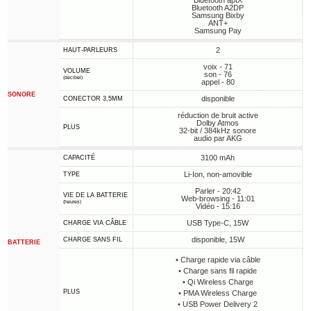
Bluetooth aptX
Bluetooth A2DP
Samsung Bixby
ANT+
Samsung Pay
2
HAUT-PARLEURS
voix - 71
VOLUME
son - 76
(décibel)
appel - 80
SONORE
disponible
CONECTOR 3,5MM
réduction de bruit active
Dolby Atmos
PLUS
32-bit / 384kHz sonore
audio par AKG
3100 mAh
CAPACITÉ
Li-Ion, non-amovible
TYPE
Parler - 20:42
VIE DE LA BATTERIE
Web-browsing - 11:01
(heures)
Vidéo - 15:16
USB Type-C, 15W
CHARGE VIA CÂBLE
disponible, 15W
CHARGE SANS FIL
BATTERIE
• Charge rapide via câble
• Charge sans fil rapide
• Qi Wireless Charge
PLUS
• PMA Wireless Charge
• USB Power Delivery 2