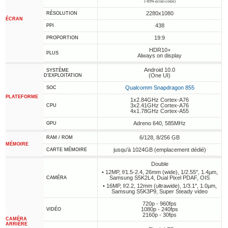
(~83% écran-corps)
2280x1080
RÉSOLUTION
ÉCRAN
438
PPI
19:9
PROPORTION
HDR10+
PLUS
Always on display
Android 10.0
SYSTÈME
(One UI)
D'EXPLOITATION
Qualcomm Snapdragon 855
SOC
PLATEFORME
1x2.84GHz Cortex-A76
3x2.41GHz Cortex-A76
CPU
4x1.78GHz Cortex-A55
Adreno 640, 585MHz
GPU
6/128, 8/256 GB
RAM / ROM
MÉMOIRE
jusqu'à 1024GB (emplacement dédié)
CARTE MÉMOIRE
Double
• 12MP, f/1.5-2.4, 26mm (wide), 1/2.55", 1.4µm,
Samsung S5K2L4, Dual Pixel PDAF, OIS
CAMÉRA
• 16MP, f/2.2, 12mm (ultrawide), 1/3.1", 1.0µm,
Samsung S5K3P9, Super Steady video
720p - 960fps
1080p - 240fps
VIDÉO
2160p - 30fps
CAMÉRA
ARRIÈRE