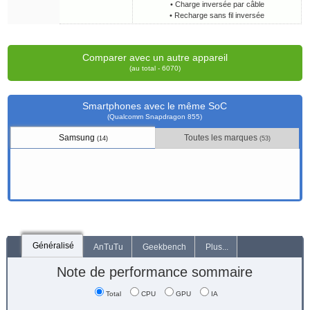
• Charge inversée par câble
• Recharge sans fil inversée
Comparer avec un autre appareil
(au total - 6070)
Smartphones avec le même SoC
(Qualcomm Snapdragon 855)
Samsung
Toutes les marques
(14)
(53)
Généralisé
AnTuTu
Geekbench
Plus...
Note de performance sommaire
Total
CPU
GPU
IA