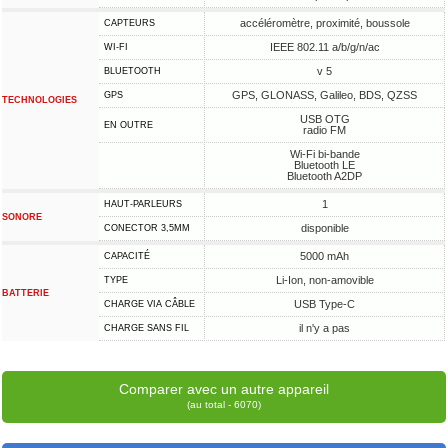
accéléromètre, proximité, boussole
CAPTEURS
IEEE 802.11 a/b/g/n/ac
WI-FI
v 5
BLUETOOTH
GPS, GLONASS, Galileo, BDS, QZSS
GPS
TECHNOLOGIES
USB OTG
EN OUTRE
radio FM
Wi-Fi bi-bande
Bluetooth LE
Bluetooth A2DP
1
HAUT-PARLEURS
SONORE
disponible
CONECTOR 3,5MM
5000 mAh
CAPACITÉ
Li-Ion, non-amovible
TYPE
BATTERIE
USB Type-C
CHARGE VIA CÂBLE
il n'y a pas
CHARGE SANS FIL
Comparer avec un autre appareil
(au total - 6070)