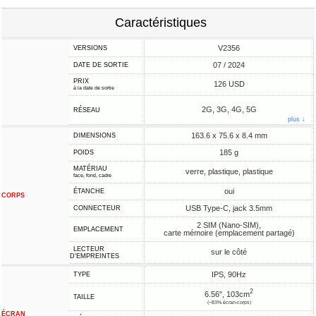
Caractéristiques
V2356
VERSIONS
07 / 2024
DATE DE SORTIE
PRIX
126 USD
à la date de sortie
2G, 3G, 4G, 5G
RÉSEAU
plus ↓
163.6 x 75.6 x 8.4 mm
DIMENSIONS
185 g
POIDS
MATÉRIAU
verre, plastique, plastique
face, fond, cadre
oui
ÉTANCHE
CORPS
USB Type-C, jack 3.5mm
CONNECTEUR
2 SIM (Nano-SIM),
EMPLACEMENT
carte mémoire (emplacement partagé)
LECTEUR
sur le côté
D'EMPREINTES
IPS, 90Hz
TYPE
2
6.56", 103cm
TAILLE
(~83% écran-corps)
ÉCRAN