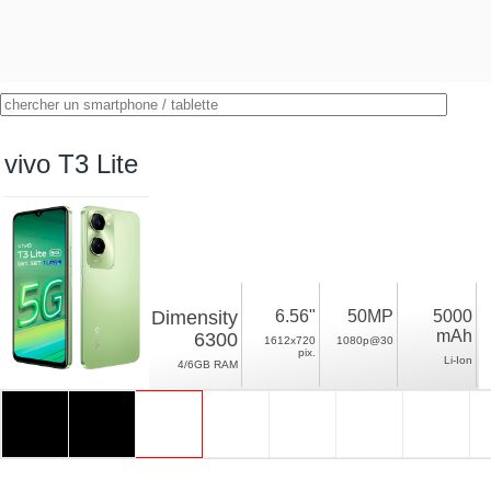
vivo T3 Lite
Dimensity
6.56"
50MP
5000
mAh
6300
1612x720
1080p@30
pix.
Li-Ion
4/6GB RAM