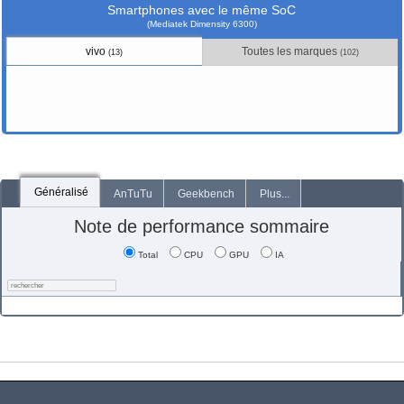
Smartphones avec le même SoC
(Mediatek Dimensity 6300)
vivo
Toutes les marques
(13)
(102)
Généralisé
AnTuTu
Geekbench
Plus...
Note de performance sommaire
Total
CPU
GPU
IA