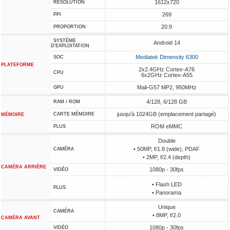
1612x720
RÉSOLUTION
269
PPI
20:9
PROPORTION
SYSTÈME
Android 14
D'EXPLOITATION
Mediatek Dimensity 6300
SOC
PLATEFORME
2x2.4GHz Cortex-A76
CPU
6x2GHz Cortex-A55
Mali-G57 MP2, 950MHz
GPU
4/128, 6/128 GB
RAM / ROM
jusqu'à 1024GB (emplacement partagé)
CARTE MÉMOIRE
MÉMOIRE
ROM eMMC
PLUS
Double
• 50MP, f/1.8 (wide), PDAF
CAMÉRA
• 2MP, f/2.4 (depth)
CAMÉRA ARRIÈRE
1080p - 30fps
VIDÉO
• Flash LED
PLUS
• Panorama
Unique
CAMÉRA
• 8MP, f/2.0
CAMÉRA AVANT
1080p - 30fps
VIDÉO