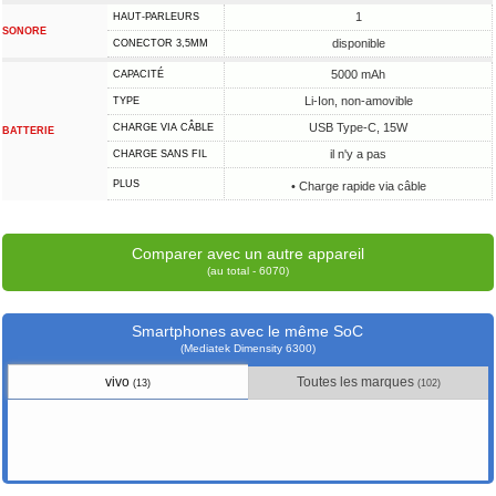
1
HAUT-PARLEURS
SONORE
disponible
CONECTOR 3,5MM
5000 mAh
CAPACITÉ
Li-Ion, non-amovible
TYPE
USB Type-C, 15W
CHARGE VIA CÂBLE
BATTERIE
il n'y a pas
CHARGE SANS FIL
PLUS
• Charge rapide via câble
Comparer avec un autre appareil
(au total - 6070)
Smartphones avec le même SoC
(Mediatek Dimensity 6300)
vivo
Toutes les marques
(13)
(102)