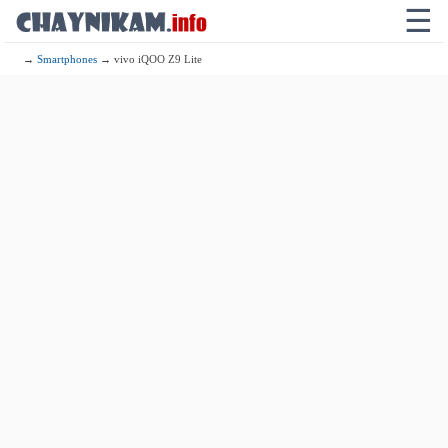
☰
→
Smartphones
→ vivo iQOO Z9 Lite