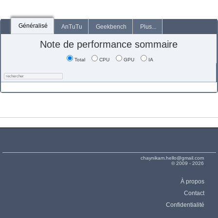
Généralisé
AnTuTu
Geekbench
Plus...
Note de performance sommaire
Total
CPU
GPU
IA
chaynikam.hello@gmail.com
© 2009 - 2026
À propos
Contact
Confidentialité