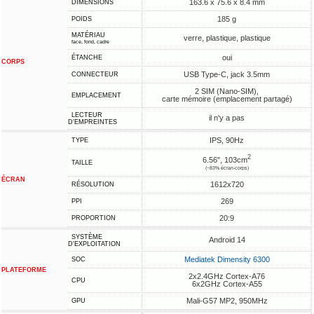
163.6 x 75.6 x 8.4 mm
DIMENSIONS
185 g
POIDS
MATÉRIAU
verre, plastique, plastique
face, fond, cadre
oui
ÉTANCHE
CORPS
USB Type-C, jack 3.5mm
CONNECTEUR
2 SIM (Nano-SIM),
EMPLACEMENT
carte mémoire (emplacement partagé)
LECTEUR
il n'y a pas
D'EMPREINTES
IPS, 90Hz
TYPE
2
6.56", 103cm
TAILLE
(~83% écran-corps)
ÉCRAN
1612x720
RÉSOLUTION
269
PPI
20:9
PROPORTION
SYSTÈME
Android 14
D'EXPLOITATION
Mediatek Dimensity 6300
SOC
PLATEFORME
2x2.4GHz Cortex-A76
CPU
6x2GHz Cortex-A55
Mali-G57 MP2, 950MHz
GPU