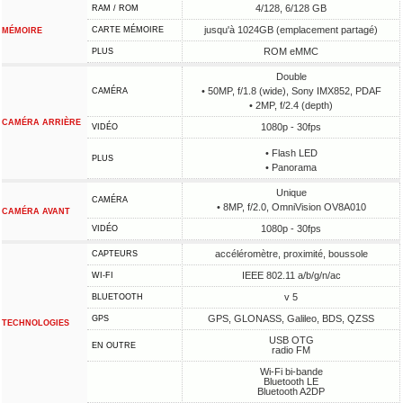
4/128, 6/128 GB
RAM / ROM
jusqu'à 1024GB (emplacement partagé)
CARTE MÉMOIRE
MÉMOIRE
ROM eMMC
PLUS
Double
• 50MP, f/1.8 (wide), Sony IMX852, PDAF
CAMÉRA
• 2MP, f/2.4 (depth)
CAMÉRA ARRIÈRE
1080p - 30fps
VIDÉO
• Flash LED
PLUS
• Panorama
Unique
CAMÉRA
• 8MP, f/2.0, OmniVision OV8A010
CAMÉRA AVANT
1080p - 30fps
VIDÉO
accéléromètre, proximité, boussole
CAPTEURS
IEEE 802.11 a/b/g/n/ac
WI-FI
v 5
BLUETOOTH
GPS, GLONASS, Galileo, BDS, QZSS
GPS
TECHNOLOGIES
USB OTG
EN OUTRE
radio FM
Wi-Fi bi-bande
Bluetooth LE
Bluetooth A2DP