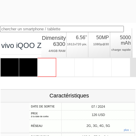
Dimensity
6.56"
50MP
5000
mAh
6300
vivo iQOO Z9 Lite
1612x720 pix.
1080p@30
charge rapide
4/6GB RAM
Caractéristiques
07 / 2024
DATE DE SORTIE
PRIX
126 USD
à la date de sortie
2G, 3G, 4G, 5G
RÉSEAU
plus ↓