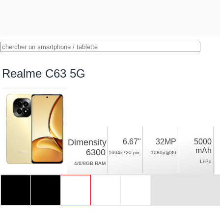
Realme C63 5G
Dimensity
6.67"
32MP
5000
mAh
6300
1604x720 pix.
1080p@30
Li-Po
4/6/8GB RAM