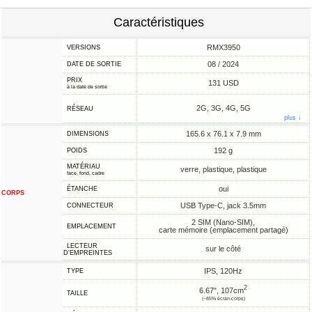
Caractéristiques
RMX3950
VERSIONS
08 / 2024
DATE DE SORTIE
PRIX
131 USD
à la date de sortie
2G, 3G, 4G, 5G
RÉSEAU
plus ↓
165.6 x 76.1 x 7.9 mm
DIMENSIONS
192 g
POIDS
MATÉRIAU
verre, plastique, plastique
face, fond, cadre
oui
ÉTANCHE
CORPS
USB Type-C, jack 3.5mm
CONNECTEUR
2 SIM (Nano-SIM),
EMPLACEMENT
carte mémoire (emplacement partagé)
LECTEUR
sur le côté
D'EMPREINTES
IPS, 120Hz
TYPE
2
6.67", 107cm
TAILLE
(~85% écran-corps)