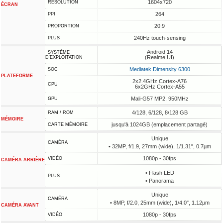
1604x720
RÉSOLUTION
ÉCRAN
264
PPI
20:9
PROPORTION
240Hz touch-sensing
PLUS
Android 14
SYSTÈME
(Realme UI)
D'EXPLOITATION
Mediatek Dimensity 6300
SOC
PLATEFORME
2x2.4GHz Cortex-A76
CPU
6x2GHz Cortex-A55
Mali-G57 MP2, 950MHz
GPU
4/128, 6/128, 8/128 GB
RAM / ROM
MÉMOIRE
jusqu'à 1024GB (emplacement partagé)
CARTE MÉMOIRE
Unique
CAMÉRA
• 32MP, f/1.9, 27mm (wide), 1/1.31", 0.7µm
1080p - 30fps
VIDÉO
CAMÉRA ARRIÈRE
• Flash LED
PLUS
• Panorama
Unique
CAMÉRA
• 8MP, f/2.0, 25mm (wide), 1/4.0", 1.12µm
CAMÉRA AVANT
1080p - 30fps
VIDÉO