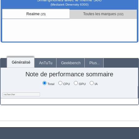
(Mediatek Dimensity 6300)
Realme
Toutes les marques
(15)
(102)
Généralisé
AnTuTu
Geekbench
Plus...
Note de performance sommaire
Total
CPU
GPU
IA