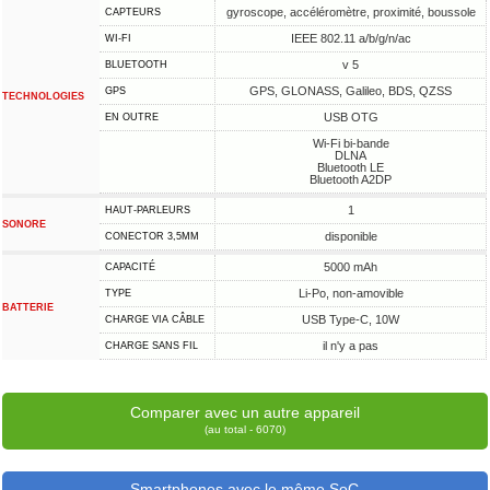
gyroscope, accéléromètre, proximité, boussole
CAPTEURS
IEEE 802.11 a/b/g/n/ac
WI-FI
v 5
BLUETOOTH
GPS, GLONASS, Galileo, BDS, QZSS
GPS
TECHNOLOGIES
USB OTG
EN OUTRE
Wi-Fi bi-bande
DLNA
Bluetooth LE
Bluetooth A2DP
1
HAUT-PARLEURS
SONORE
disponible
CONECTOR 3,5MM
5000 mAh
CAPACITÉ
Li-Po, non-amovible
TYPE
BATTERIE
USB Type-C, 10W
CHARGE VIA CÂBLE
il n'y a pas
CHARGE SANS FIL
Comparer avec un autre appareil
(au total - 6070)
Smartphones avec le même SoC