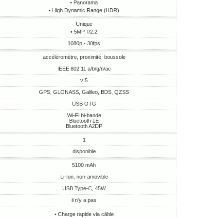
• Panorama
• High Dynamic Range (HDR)
Unique
• 5MP, f/2.2
1080p - 30fps
accéléromètre, proximité, boussole
IEEE 802.11 a/b/g/n/ac
v 5
GPS, GLONASS, Galileo, BDS, QZSS
USB OTG
Wi-Fi bi-bande
Bluetooth LE
Bluetooth A2DP
1
disponible
5100 mAh
Li-Ion, non-amovible
USB Type-C, 45W
il n'y a pas
• Charge rapide via câble