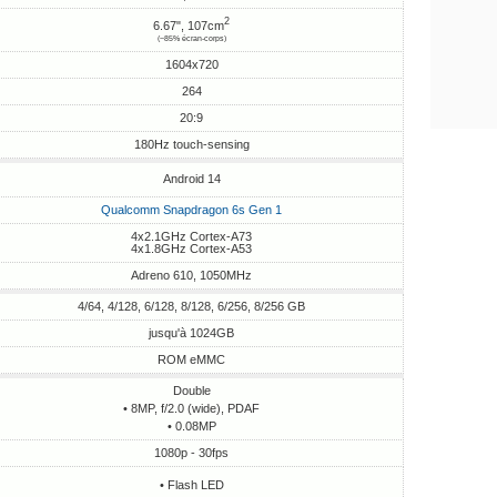
2
6.67", 107cm
(~85% écran-corps)
1604x720
264
20:9
180Hz touch-sensing
Android 14
Qualcomm Snapdragon 6s Gen 1
4x2.1GHz Cortex-A73
4x1.8GHz Cortex-A53
Adreno 610, 1050MHz
4/64, 4/128, 6/128, 8/128, 6/256, 8/256 GB
jusqu'à 1024GB
ROM eMMC
Double
• 8MP, f/2.0 (wide), PDAF
• 0.08MP
1080p - 30fps
• Flash LED