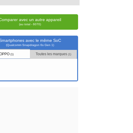
Comparer avec un autre appareil
(au total - 6070)
Smartphones avec le même SoC
(Qualcomm Snapdragon 6s Gen 1)
OPPO
Toutes les marques
(1)
(1)