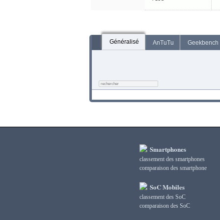
Généralisé
AnTuTu
Geekbench
Smartphones
classement des smartphones
сomparaison des smartphone
SoC Mobiles
classement des SoC
сomparaison des SoC