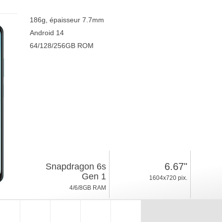
186g, épaisseur 7.7mm
Android 14
64/128/256GB ROM
6.67"
Snapdragon 6s
Gen 1
1604x720 pix.
4/6/8GB RAM