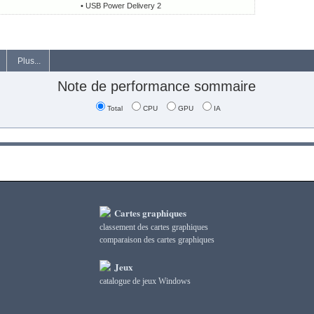
• USB Power Delivery 2
Plus...
Note de performance sommaire
Total
CPU
GPU
IA
Cartes graphiques
classement des cartes graphiques
сomparaison des cartes graphiques
Jeux
catalogue de jeux Windows