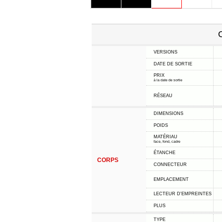
C
VERSIONS
DATE DE SORTIE
PRIX
à la date de sortie
RÉSEAU
DIMENSIONS
POIDS
MATÉRIAU
face, fond, cadre
ÉTANCHE
CORPS
CONNECTEUR
EMPLACEMENT
LECTEUR D'EMPREINTES
PLUS
TYPE