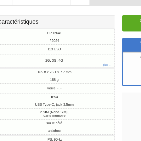
aractéristiques
CPH2641
/ 2024
113 USD
2G, 3G, 4G
plus ↓
165.8 x 76.1 x 7.7 mm
186 g
verre, -, -
IP54
USB Type-C, jack 3.5mm
2 SIM (Nano-SIM),
carte mémoire
sur le côté
antichoc
IPS, 90Hz