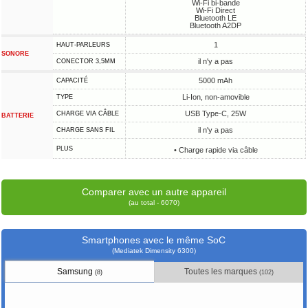
Wi-Fi bi-bande
Wi-Fi Direct
Bluetooth LE
Bluetooth A2DP
1
HAUT-PARLEURS
SONORE
il n'y a pas
CONECTOR 3,5MM
5000 mAh
CAPACITÉ
Li-Ion, non-amovible
TYPE
USB Type-C, 25W
CHARGE VIA CÂBLE
BATTERIE
il n'y a pas
CHARGE SANS FIL
PLUS
• Charge rapide via câble
Comparer avec un autre appareil
(au total - 6070)
Smartphones avec le même SoC
(Mediatek Dimensity 6300)
Samsung
Toutes les marques
(8)
(102)