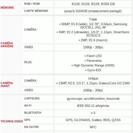
4/128, 6/128, 8/128, 8/256 GB
RAM / ROM
MÉMOIRE
jusqu'à 1024GB (emplacement partagé)
CARTE MÉMOIRE
Triple
• 50MP, f/1.8 (wide), 1/2.76", 0.64µm, Samsung
ISOCELL JN1, AF
CAMÉRA
• 5MP, f/2.2 (ultrawide), 1/5.0", 1.12µm, SmartSens
SC501CS
• 2MP, f/2.4 (macro)
CAMÉRA
ARRIÈRE
1080p - 30fps
VIDÉO
• Flash LED
• Panorama
PLUS
• High Dynamic Range (HDR)
• Gyro-EIS
Unique
CAMÉRA
• 13MP, f/2.0, 1/3.1", 1.12µm, GalaxyCore GC13A0
CAMÉRA
AVANT
1080p - 30fps
VIDÉO
gyroscope, accéléromètre, boussole
CAPTEURS
IEEE 802.11 a/b/g/n/ac
WI-FI
v 5
BLUETOOTH
GPS, GLONASS, Galileo, BDS, QZSS
GPS
TECHNOLOGIES
NFC
EN OUTRE