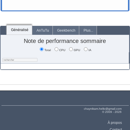
Généralisé
AnTuTu
Geekbench
Plus...
Note de performance sommaire
Total
CPU
GPU
IA
chaynikam.hello@gmail.com
© 2009 - 2026
À propos
Contact