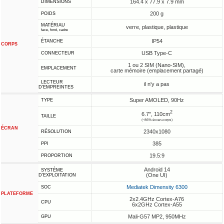
164.4 x 77.9 x 7.9 mm
DIMENSIONS
200 g
POIDS
MATÉRIAU
verre, plastique, plastique
face, fond, cadre
IP54
ÉTANCHE
CORPS
USB Type-C
CONNECTEUR
1 ou 2 SIM (Nano-SIM),
EMPLACEMENT
carte mémoire (emplacement partagé)
LECTEUR
il n'y a pas
D'EMPREINTES
Super AMOLED, 90Hz
TYPE
2
6.7", 110cm
TAILLE
(~86% écran-corps)
ÉCRAN
2340x1080
RÉSOLUTION
385
PPI
19.5:9
PROPORTION
Android 14
SYSTÈME
(One UI)
D'EXPLOITATION
Mediatek Dimensity 6300
SOC
PLATEFORME
2x2.4GHz Cortex-A76
CPU
6x2GHz Cortex-A55
Mali-G57 MP2, 950MHz
GPU