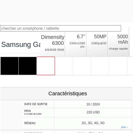
Dimensity
6.7"
50MP
5000
mAh
6300
Samsung Galaxy A16 5G Dimensity
2340x1080
1080p@30
pix.
charge rapide
4/6/8GB RAM
Caractéristiques
10 / 2024
DATE DE SORTIE
PRIX
220 USD
à la date de sortie
2G, 3G, 4G, 5G
RÉSEAU
plus ↓