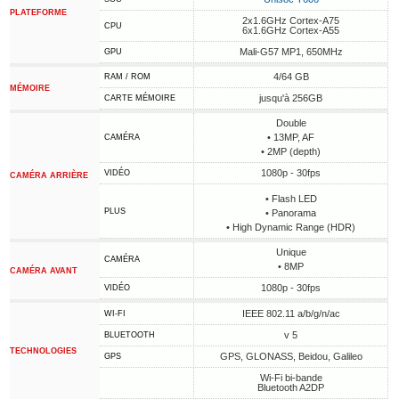
PLATEFORME
2x1.6GHz Cortex-A75
CPU
6x1.6GHz Cortex-A55
Mali-G57 MP1, 650MHz
GPU
4/64 GB
RAM / ROM
MÉMOIRE
jusqu'à 256GB
CARTE MÉMOIRE
Double
• 13MP, AF
CAMÉRA
• 2MP (depth)
1080p - 30fps
VIDÉO
CAMÉRA ARRIÈRE
• Flash LED
PLUS
• Panorama
• High Dynamic Range (HDR)
Unique
CAMÉRA
• 8MP
CAMÉRA AVANT
1080p - 30fps
VIDÉO
IEEE 802.11 a/b/g/n/ac
WI-FI
v 5
BLUETOOTH
TECHNOLOGIES
GPS, GLONASS, Beidou, Galileo
GPS
Wi-Fi bi-bande
Bluetooth A2DP