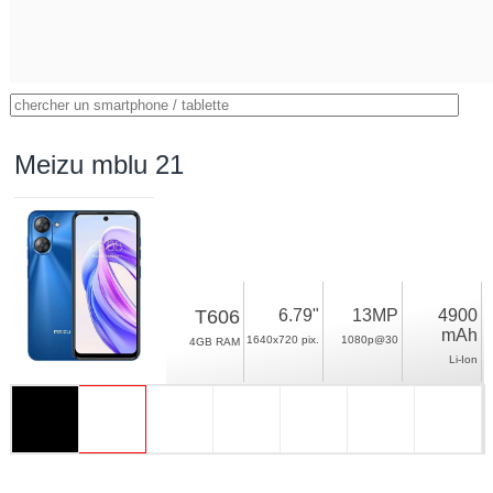
Meizu mblu 21
T606
6.79"
13MP
4900
mAh
1640x720 pix.
1080p@30
4GB RAM
Li-Ion