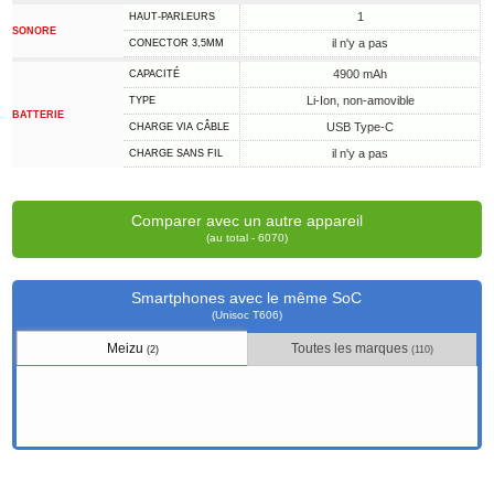
1
HAUT-PARLEURS
SONORE
il n'y a pas
CONECTOR 3,5MM
4900 mAh
CAPACITÉ
Li-Ion, non-amovible
TYPE
BATTERIE
USB Type-C
CHARGE VIA CÂBLE
il n'y a pas
CHARGE SANS FIL
Comparer avec un autre appareil
(au total - 6070)
Smartphones avec le même SoC
(Unisoc T606)
Meizu
Toutes les marques
(2)
(110)