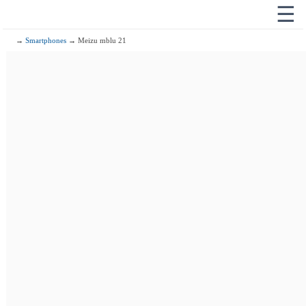
☰
→
Smartphones
→ Meizu mblu 21