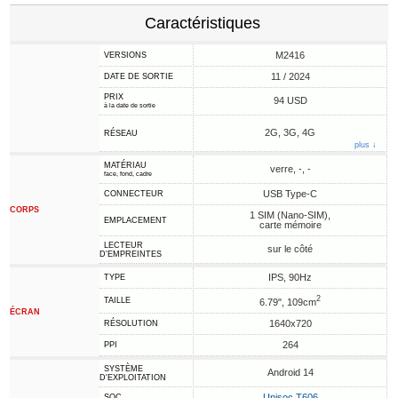
Caractéristiques
M2416
VERSIONS
11 / 2024
DATE DE SORTIE
PRIX
94 USD
à la date de sortie
2G, 3G, 4G
RÉSEAU
plus ↓
MATÉRIAU
verre, -, -
face, fond, cadre
USB Type-C
CONNECTEUR
CORPS
1 SIM (Nano-SIM),
EMPLACEMENT
carte mémoire
LECTEUR
sur le côté
D'EMPREINTES
IPS, 90Hz
TYPE
2
TAILLE
6.79", 109cm
ÉCRAN
1640x720
RÉSOLUTION
264
PPI
SYSTÈME
Android 14
D'EXPLOITATION
Unisoc T606
SOC