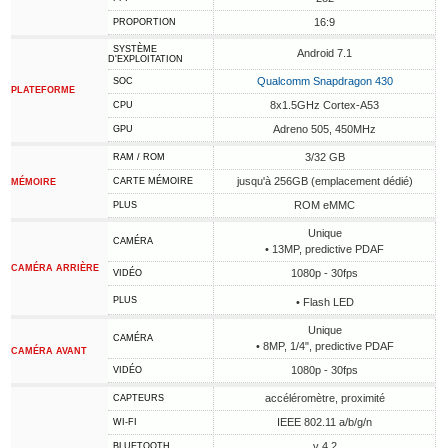
16:9
PROPORTION
SYSTÈME
Android 7.1
D'EXPLOITATION
Qualcomm Snapdragon 430
SOC
PLATEFORME
8x1.5GHz Cortex-A53
CPU
Adreno 505, 450MHz
GPU
3/32 GB
RAM / ROM
jusqu'à 256GB (emplacement dédié)
CARTE MÉMOIRE
MÉMOIRE
ROM eMMC
PLUS
Unique
CAMÉRA
• 13MP, predictive PDAF
CAMÉRA ARRIÈRE
1080p - 30fps
VIDÉO
PLUS
• Flash LED
Unique
CAMÉRA
• 8MP, 1/4", predictive PDAF
CAMÉRA AVANT
1080p - 30fps
VIDÉO
accéléromètre, proximité
CAPTEURS
IEEE 802.11 a/b/g/n
WI-FI
v 4.2
BLUETOOTH