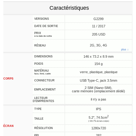
Caractéristiques
G2299
VERSIONS
11 / 2017
DATE DE SORTIE
PRIX
205 USD
à la date de sortie
2G, 3G, 4G
RÉSEAU
plus ↓
146 x 73.2 x 8.9 mm
DIMENSIONS
154 g
POIDS
MATÉRIAU
verre, plastique, plastique
face, fond, cadre
CORPS
USB Type-C, jack 3.5mm
CONNECTEUR
2 SIM (Nano-SIM),
EMPLACEMENT
carte mémoire (emplacement dédié)
LECTEUR
il n'y a pas
D'EMPREINTES
IPS
TYPE
2
5.2", 74.5cm
TAILLE
(~69.7% écran-corps)
ÉCRAN
1280x720
RÉSOLUTION
282
PPI