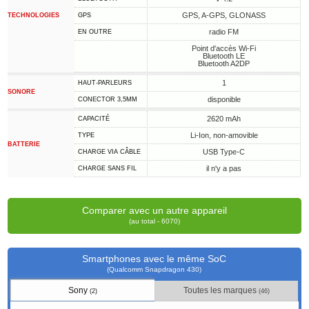
GPS, A-GPS, GLONASS
TECHNOLOGIES
GPS
radio FM
EN OUTRE
Point d'accès Wi-Fi
Bluetooth LE
Bluetooth A2DP
1
HAUT-PARLEURS
SONORE
disponible
CONECTOR 3,5MM
2620 mAh
CAPACITÉ
Li-Ion, non-amovible
TYPE
BATTERIE
USB Type-C
CHARGE VIA CÂBLE
il n'y a pas
CHARGE SANS FIL
Comparer avec un autre appareil
(au total - 6070)
Smartphones avec le même SoC
(Qualcomm Snapdragon 430)
Sony
Toutes les marques
(2)
(46)