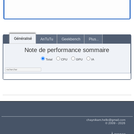
Généralisé
AnTuTu
Geekbench
Plus...
Note de performance sommaire
Total
CPU
GPU
IA
chaynikam.hello@gmail.com
© 2009 - 2026