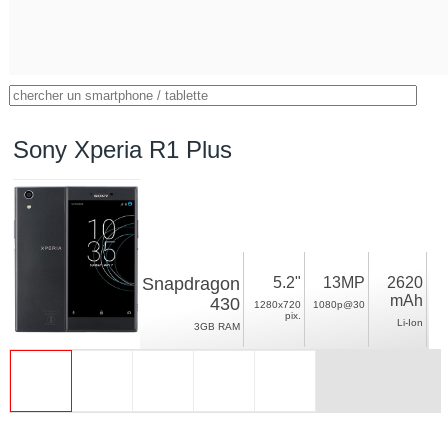
Sony Xperia R1 Plus
Snapdragon
5.2"
13MP
2620
mAh
430
1280x720
1080p@30
pix.
Li-Ion
3GB RAM