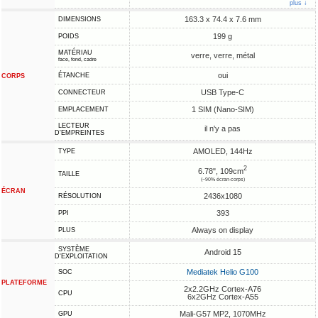
plus ↓
163.3 x 74.4 x 7.6 mm
DIMENSIONS
199 g
POIDS
MATÉRIAU
verre, verre, métal
face, fond, cadre
oui
ÉTANCHE
CORPS
USB Type-C
CONNECTEUR
1 SIM (Nano-SIM)
EMPLACEMENT
LECTEUR
il n'y a pas
D'EMPREINTES
AMOLED, 144Hz
TYPE
2
6.78", 109cm
TAILLE
(~90% écran-corps)
ÉCRAN
2436x1080
RÉSOLUTION
393
PPI
Always on display
PLUS
SYSTÈME
Android 15
D'EXPLOITATION
Mediatek Helio G100
SOC
PLATEFORME
2x2.2GHz Cortex-A76
CPU
6x2GHz Cortex-A55
Mali-G57 MP2, 1070MHz
GPU