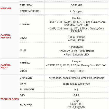
8/256 GB
RAM / ROM
MÉMOIRE
il n'y a pas
CARTE MÉMOIRE
Double
• 50MP, f/1.88 (wide), 1/1.56", 1.0µm, GalaxyCore
GC50B2, PDAF, OIS
CAMÉRA
• 2MP, f/2.4 (macro), 1/5", 1.75µm, GalaxyCore
GC02M3
CAMÉRA
1080p - 240fps
ARRIÈRE
VIDÉO
1440p - 30fps
• Panorama
PLUS
• High Dynamic Range (HDR)
• Flash à double LED
Unique
CAMÉRA
• 13MP, f/2.2, 1/3.1", 1.12µm, GalaxyCore GC13A0
CAMÉRA
AVANT
1080p - 30fps
VIDÉO
gyroscope, accéléromètre, proximité, boussole
CAPTEURS
IEEE 802.11 a/b/g/n/ac
WI-FI
v 5
BLUETOOTH
GPS
GPS
TECHNOLOGIES
NFC
USB OTG
EN OUTRE
Port infrarouge