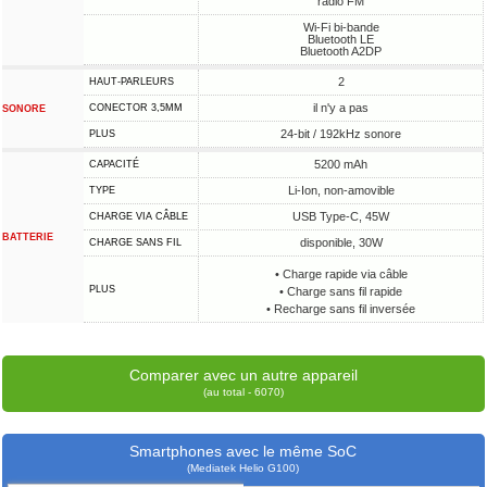
radio FM
Wi-Fi bi-bande
Bluetooth LE
Bluetooth A2DP
2
HAUT-PARLEURS
il n'y a pas
CONECTOR 3,5MM
SONORE
24-bit / 192kHz sonore
PLUS
5200 mAh
CAPACITÉ
Li-Ion, non-amovible
TYPE
USB Type-C, 45W
CHARGE VIA CÂBLE
BATTERIE
disponible, 30W
CHARGE SANS FIL
• Charge rapide via câble
PLUS
• Charge sans fil rapide
• Recharge sans fil inversée
Comparer avec un autre appareil
(au total - 6070)
Smartphones avec le même SoC
(Mediatek Helio G100)