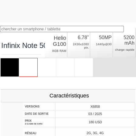
Helio
6.78"
50MP
5200
mAh
G100
Infinix Note 50 4G
2436x1080
1440p@30
pix.
charge rapide
8GB RAM
Caractéristiques
X6858
VERSIONS
03 / 2025
DATE DE SORTIE
PRIX
180 USD
à la date de sortie
2G, 3G, 4G
RÉSEAU