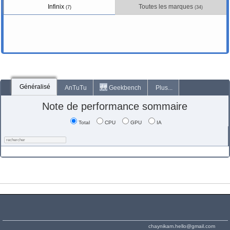
Infinix
Toutes les marques
(7)
(34)
Généralisé
AnTuTu
Geekbench
Plus...
Note de performance sommaire
Total
CPU
GPU
IA
chaynikam.hello@gmail.com