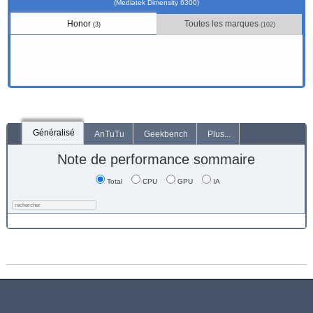
(Mediatek Dimensity 6300)
Honor
Toutes les marques
(3)
(102)
Généralisé
AnTuTu
Geekbench
Plus...
Note de performance sommaire
Total
CPU
GPU
IA