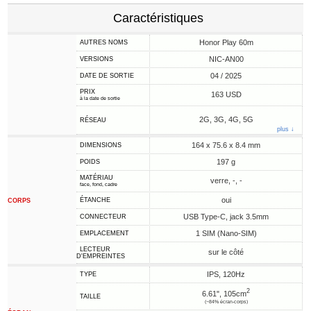
Caractéristiques
Honor Play 60m
AUTRES NOMS
NIC-AN00
VERSIONS
04 / 2025
DATE DE SORTIE
PRIX
163 USD
à la date de sortie
2G, 3G, 4G, 5G
RÉSEAU
plus ↓
164 x 75.6 x 8.4 mm
DIMENSIONS
197 g
POIDS
MATÉRIAU
verre, -, -
face, fond, cadre
oui
ÉTANCHE
CORPS
USB Type-C, jack 3.5mm
CONNECTEUR
1 SIM (Nano-SIM)
EMPLACEMENT
LECTEUR
sur le côté
D'EMPREINTES
IPS, 120Hz
TYPE
2
6.61", 105cm
TAILLE
(~84% écran-corps)