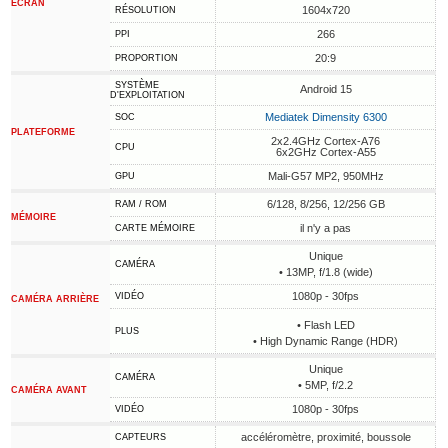
ÉCRAN
1604x720
RÉSOLUTION
266
PPI
20:9
PROPORTION
SYSTÈME
Android 15
D'EXPLOITATION
Mediatek Dimensity 6300
SOC
PLATEFORME
2x2.4GHz Cortex-A76
CPU
6x2GHz Cortex-A55
Mali-G57 MP2, 950MHz
GPU
6/128, 8/256, 12/256 GB
RAM / ROM
MÉMOIRE
il n'y a pas
CARTE MÉMOIRE
Unique
CAMÉRA
• 13MP, f/1.8 (wide)
1080p - 30fps
VIDÉO
CAMÉRA ARRIÈRE
• Flash LED
PLUS
• High Dynamic Range (HDR)
Unique
CAMÉRA
• 5MP, f/2.2
CAMÉRA AVANT
1080p - 30fps
VIDÉO
accéléromètre, proximité, boussole
CAPTEURS