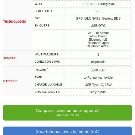
IEEE 802.11 a/b/g/n/ac
WI-FI
v 5
BLUETOOTH
GPS, GLONASS, Galileo, BDS
GPS
TECHNOLOGIES
USB OTG
EN OUTRE
Wi-Fi bi-bande
Wi-Fi Direct
Bluetooth LE
Bluetooth aptX
Bluetooth A2DP
1
HAUT-PARLEURS
SONORE
disponible
CONECTOR 3,5MM
6000 mAh
CAPACITÉ
Li-Po, non-amovible
TYPE
BATTERIE
USB Type-C, 15W
CHARGE VIA CÂBLE
il n'y a pas
CHARGE SANS FIL
Comparer avec un autre appareil
(au total - 6070)
Smartphones avec le même SoC