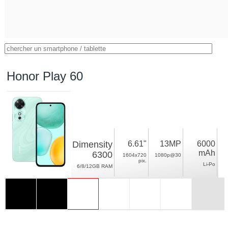
Honor Play 60
Dimensity
6.61"
13MP
6000
mAh
6300
1604x720
1080p@30
pix.
Li-Po
6/8/12GB RAM