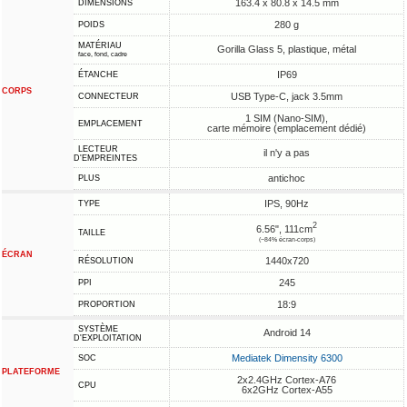
163.4 x 80.8 x 14.5 mm
DIMENSIONS
280 g
POIDS
MATÉRIAU
Gorilla Glass 5, plastique, métal
face, fond, cadre
IP69
ÉTANCHE
CORPS
USB Type-C, jack 3.5mm
CONNECTEUR
1 SIM (Nano-SIM),
EMPLACEMENT
carte mémoire (emplacement dédié)
LECTEUR
il n'y a pas
D'EMPREINTES
antichoc
PLUS
IPS, 90Hz
TYPE
2
6.56", 111cm
TAILLE
(~84% écran-corps)
ÉCRAN
1440x720
RÉSOLUTION
245
PPI
18:9
PROPORTION
SYSTÈME
Android 14
D'EXPLOITATION
Mediatek Dimensity 6300
SOC
PLATEFORME
2x2.4GHz Cortex-A76
CPU
6x2GHz Cortex-A55