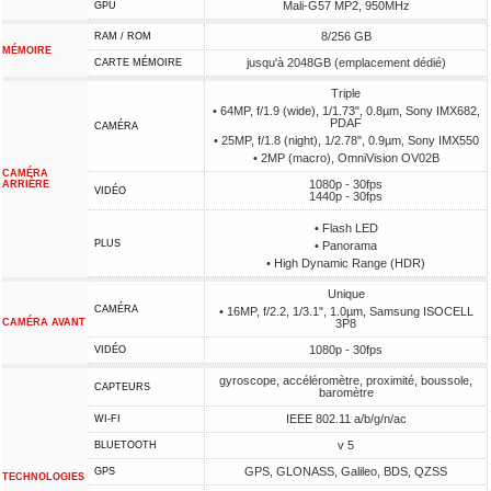
Mali-G57 MP2, 950MHz
GPU
8/256 GB
RAM / ROM
MÉMOIRE
jusqu'à 2048GB (emplacement dédié)
CARTE MÉMOIRE
Triple
• 64MP, f/1.9 (wide), 1/1.73", 0.8µm, Sony IMX682,
PDAF
CAMÉRA
• 25MP, f/1.8 (night), 1/2.78", 0.9µm, Sony IMX550
• 2MP (macro), OmniVision OV02B
CAMÉRA
1080p - 30fps
ARRIÈRE
VIDÉO
1440p - 30fps
• Flash LED
PLUS
• Panorama
• High Dynamic Range (HDR)
Unique
CAMÉRA
• 16MP, f/2.2, 1/3.1", 1.0µm, Samsung ISOCELL
CAMÉRA AVANT
3P8
1080p - 30fps
VIDÉO
gyroscope, accéléromètre, proximité, boussole,
CAPTEURS
baromètre
IEEE 802.11 a/b/g/n/ac
WI-FI
v 5
BLUETOOTH
GPS, GLONASS, Galileo, BDS, QZSS
GPS
TECHNOLOGIES