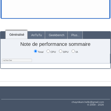
Généralisé
AnTuTu
Geekbench
Plus...
Note de performance sommaire
Total
CPU
GPU
IA
chaynikam.hello@gmail.com
© 2009 - 2026