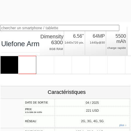
Dimensity
6.56"
64MP
5500
mAh
6300
Ulefone Armor X32 Pro
1440x720 pix.
1440p@30
charge rapide
8GB RAM
Caractéristiques
04 / 2025
DATE DE SORTIE
PRIX
221 USD
à la date de sortie
2G, 3G, 4G, 5G
RÉSEAU
plus ↓