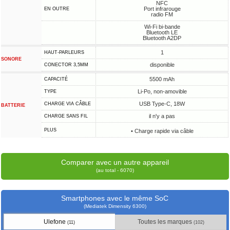
NFC
Port infrarouge
EN OUTRE
radio FM
Wi-Fi bi-bande
Bluetooth LE
Bluetooth A2DP
1
HAUT-PARLEURS
SONORE
disponible
CONECTOR 3,5MM
5500 mAh
CAPACITÉ
Li-Po, non-amovible
TYPE
USB Type-C, 18W
CHARGE VIA CÂBLE
BATTERIE
il n'y a pas
CHARGE SANS FIL
PLUS
• Charge rapide via câble
Comparer avec un autre appareil
(au total - 6070)
Smartphones avec le même SoC
(Mediatek Dimensity 6300)
Ulefone
Toutes les marques
(11)
(102)